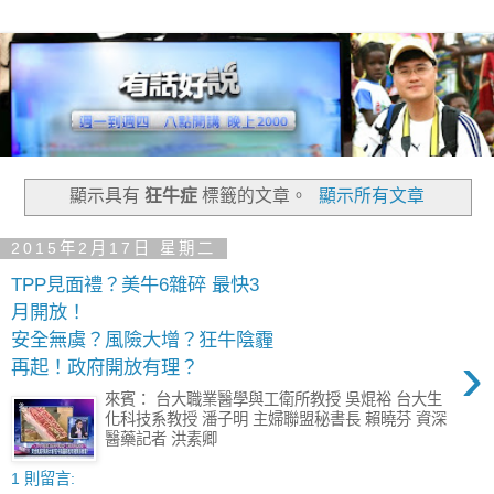
顯示具有
狂牛症
標籤的文章。
顯示所有文章
2015年2月17日 星期二
TPP見面禮？美牛6雜碎 最快3
月開放！
安全無虞？風險大增？狂牛陰霾
›
再起！政府開放有理？
來賓： 台大職業醫學與工衛所教授 吳焜裕 台大生
化科技系教授 潘子明 主婦聯盟秘書長 賴曉芬 資深
醫藥記者 洪素卿
1 則留言: