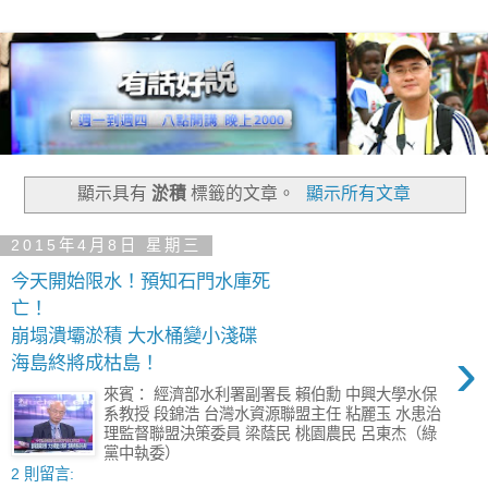
顯示具有
淤積
標籤的文章。
顯示所有文章
2015年4月8日 星期三
今天開始限水！預知石門水庫死
亡！
崩塌潰壩淤積 大水桶變小淺碟
›
海島終將成枯島！
來賓： 經濟部水利署副署長 賴伯勳 中興大學水保
系教授 段錦浩 台灣水資源聯盟主任 粘麗玉 水患治
理監督聯盟決策委員 梁蔭民 桃園農民 呂東杰（綠
黨中執委）
2 則留言: