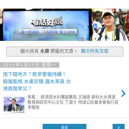
顯示具有
水庫
標籤的文章。
顯示所有文章
2015年3月23日 星期一
雨下錯地方？乾旱警報持續！
極端氣候.水庫淤積.漏水率高 台
›
灣竟鬧旱災？
來賓： 經濟部水利署副署長 王瑞德 屏科大水資源
教育與研究中心主任 丁澈士 地球公民基金會執行長
李根政
›
首頁