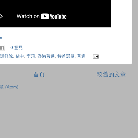
»
0 意見
話好說
,
佔中
,
李飛
,
香港普選
,
特首選舉
,
普選
首頁
較舊的文章
章 (Atom)