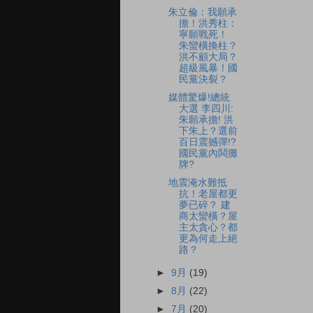
朱立倫：我願承
擔！洪秀柱：
寧願戰死！
朱蠻橫換柱？
洪不顧大局？
超級風暴！國
民黨決裂？
媒體驚爆!總統
大選 李四川:
朱願承擔! 洪
下朱上？選前
百日震撼彈!?
國民黨內鬨攤
牌?
地震淹水難抵
抗！老屋都更
夢已碎？ 建
商太蠻橫？屋
主太貪心？都
更為何走上絕
路？
►
9月
(19)
►
8月
(22)
►
7月
(20)