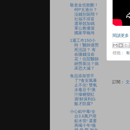
敬老金也敢刪！
柯P太過分？
沒錢別裝闊？
社福不排富
選舉競加碼
軍公教優渥
國家早晚垮
閱讀更多 
1週工作150小
時！醫師過勞
死活該？ 有
標籤：
有
命賺錢沒命
花！住院醫師
納勞基法？病
床恐大減？
食品添加管不
了?食安風暴
訂閱：
文
止不住! 雙氧
水毒豆干!果
汁摻糖變紅
酒!鮮保利白
飯才防腐?
小心鉛中毒!全
台3.6萬戶用
鉛水管! 還要
再喝十年!傷