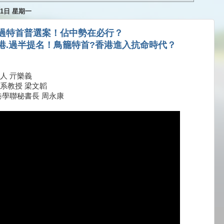
月1日 星期一
過特首普選案！佔中勢在必行？
港.過半提名！鳥籠特首?香港進入抗命時代？
人 亓樂義
系教授 梁文韜
港學聯秘書長 周永康