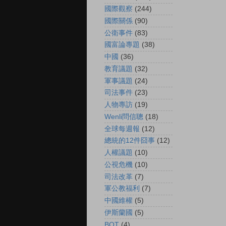
國際觀察
(244)
國際關係
(90)
公衛事件
(83)
國富論專題
(38)
中國
(36)
教育議題
(32)
軍事議題
(24)
司法事件
(23)
人物專訪
(19)
Wenli問信聰
(18)
全球每週報
(12)
總統的12件囧事
(12)
人權議題
(10)
公視危機
(10)
司法改革
(7)
軍公教福利
(7)
中國維權
(5)
伊斯蘭國
(5)
BOT
(4)