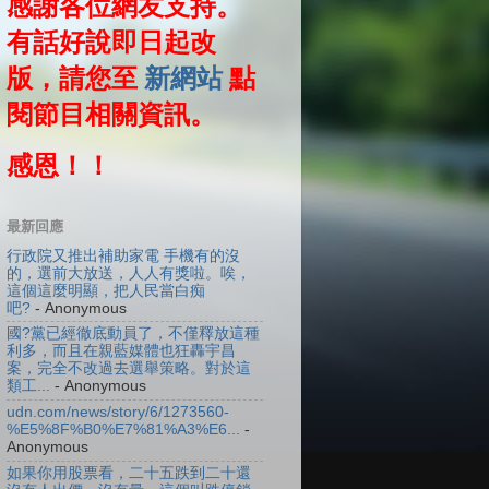
感謝各位網友支持。
有話好說即日起改
版，請您至
新網站
點
閱節目相關資訊。
感恩！！
最新回應
行政院又推出補助家電 手機有的沒
的，選前大放送，人人有獎啦。唉，
這個這麼明顯，把人民當白痴
吧?
- Anonymous
國?黨已經徹底動員了，不僅釋放這種
利多，而且在親藍媒體也狂轟宇昌
案，完全不改過去選舉策略。對於這
類工...
- Anonymous
udn.com/news/story/6/1273560-
%E5%8F%B0%E7%81%A3%E6...
-
Anonymous
如果你用股票看，二十五跌到二十還