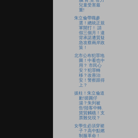
腦.骨.腎.智力
兒童受害最
重!
朱立倫帶職參
選！總統正規
軍開打！ 請
假三個月！違
背承諾遭質疑
急攻蔡兩岸政
策！
北市公布犯罪地
圖！中看也中
用？ 市民心
安？犯罪轉
移？改善治
安！警察跟得
上？
拔柱！朱立倫道
歉!搓圓仔
湯？朱列被
告!陸客中轉.
貨貿觸礁！支
票難兌現？
女學生必須穿裙
子？高中點燃
制服革命！