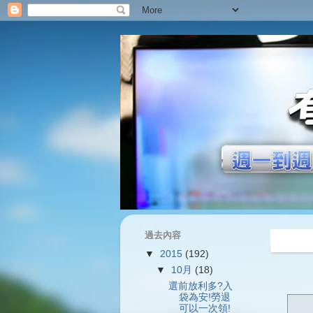
過去內容
過往內容
▼
2015
(192)
▼
10月
(18)
選前放利多?入
袋為安!勞退
可以一次領!