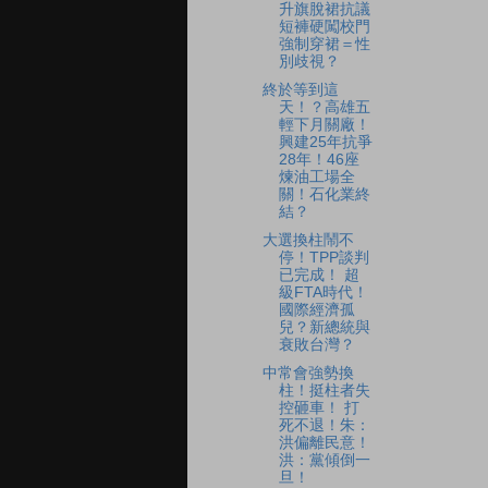
升旗脫裙抗議
短褲硬闖校門
強制穿裙＝性
別歧視？
終於等到這
天！？高雄五
輕下月關廠！
興建25年抗爭
28年！46座
煉油工場全
關！石化業終
結？
大選換柱鬧不
停！TPP談判
已完成！ 超
級FTA時代！
國際經濟孤
兒？新總統與
衰敗台灣？
中常會強勢換
柱！挺柱者失
控砸車！ 打
死不退！朱：
洪偏離民意！
洪：黨傾倒一
旦！