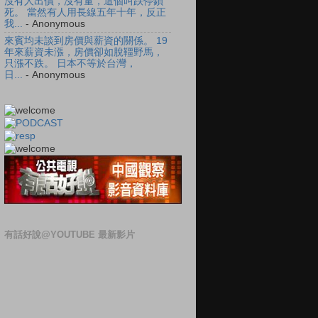
沒有人出價，沒有量，這個叫跌停鎖
死。 當然有人用長線五年十年，反正
我...
- Anonymous
來賓均未談到房價與薪資的關係。 19
年來薪資未漲，房價卻如脫韁野馬，
只漲不跌。 日本不等於台灣，
日...
- Anonymous
有話好說@YOUTUBE 最新影片