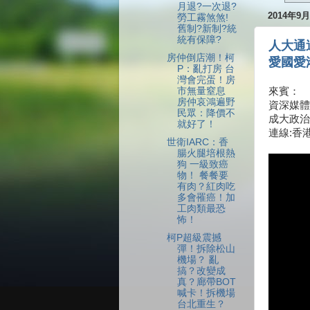
月退?一次退?
2014年9
勞工霧煞煞!
舊制?新制?統
統有保障?
人大通
房仲倒店潮！柯
愛國愛
P：亂打房 台
灣會完蛋！房
市無量窒息
來賓：
房仲哀鴻遍野
資深媒體
民眾：降價不
成大政治
就好了！
連線:香
世衛IARC：香
腸火腿培根熱
狗 一級致癌
物！ 餐餐要
有肉？紅肉吃
多會罹癌！加
工肉類最恐
怖！
柯P超級震撼
彈！拆除松山
機場？ 亂
搞？改變成
真？廊帶BOT
喊卡！拆機場
台北重生？