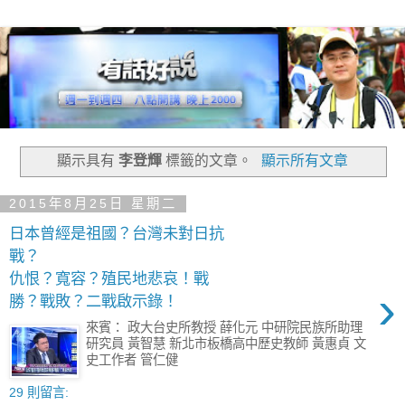
顯示具有
李登輝
標籤的文章。
顯示所有文章
2015年8月25日 星期二
日本曾經是祖國？台灣未對日抗
戰？
仇恨？寬容？殖民地悲哀！戰
›
勝？戰敗？二戰啟示錄！
來賓： 政大台史所教授 薛化元 中研院民族所助理
研究員 黃智慧 新北市板橋高中歷史教師 黃惠貞 文
史工作者 管仁健
29 則留言: