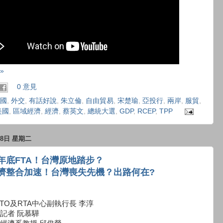
»
0 意見
國
,
外交
,
有話好說
,
朱立倫
,
自由貿易
,
宋楚瑜
,
亞投行
,
兩岸
,
服貿
,
美國
,
區域經濟
,
經濟
,
蔡英文
,
總統大選
,
GDP
,
RCEP
,
TPP
月8日 星期二
年底FTA！台灣原地踏步？
濟整合加速！台灣喪失先機？出路何在?
TO及RTA中心副執行長 李淳
記者 阮慕驊