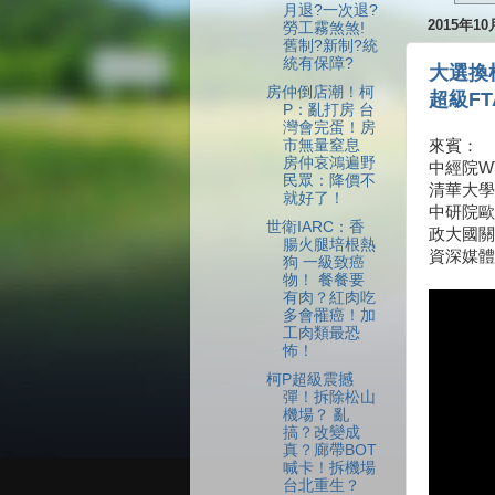
月退?一次退?
2015年1
勞工霧煞煞!
舊制?新制?統
統有保障?
大選換
房仲倒店潮！柯
超級F
P：亂打房 台
灣會完蛋！房
市無量窒息
來賓：
房仲哀鴻遍野
中經院W
民眾：降價不
清華大學
就好了！
中研院歐
世衛IARC：香
政大國關
腸火腿培根熱
資深媒體
狗 一級致癌
物！ 餐餐要
有肉？紅肉吃
多會罹癌！加
工肉類最恐
怖！
柯P超級震撼
彈！拆除松山
機場？ 亂
搞？改變成
真？廊帶BOT
喊卡！拆機場
台北重生？