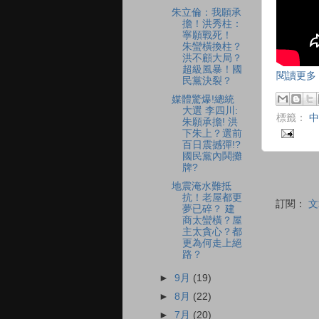
朱立倫：我願承
擔！洪秀柱：
寧願戰死！
朱蠻橫換柱？
洪不顧大局？
超級風暴！國
閱讀更多 
民黨決裂？
媒體驚爆!總統
大選 李四川:
標籤：
中
朱願承擔! 洪
下朱上？選前
百日震撼彈!?
國民黨內鬨攤
牌?
地震淹水難抵
抗！老屋都更
訂閱：
文
夢已碎？ 建
商太蠻橫？屋
主太貪心？都
更為何走上絕
路？
►
9月
(19)
►
8月
(22)
►
7月
(20)