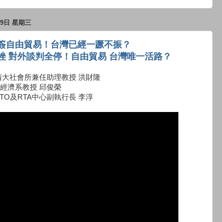
月9日 星期三
簽自由貿易！台灣已經一蹶不振？
挫 對外談判全停！自由貿易 台灣唯一活路？
清大社會所兼任助理教授 洪財隆
經濟系教授 邱俊榮
TO及RTA中心副執行長 李淳