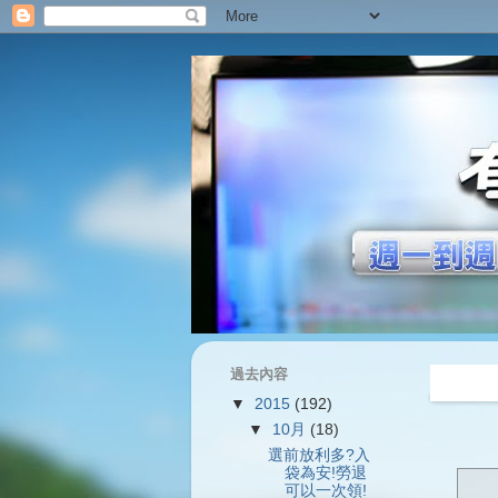
過去內容
過往內容
▼
2015
(192)
▼
10月
(18)
選前放利多?入
袋為安!勞退
可以一次領!