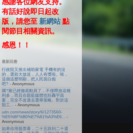
感謝各位網友支持。
有話好說即日起改
版，請您至
新網站
點
閱節目相關資訊。
感恩！！
最新回應
行政院又推出補助家電 手機有的沒
的，選前大放送，人人有獎啦。唉，
這個這麼明顯，把人民當白痴
吧?
- Anonymous
國?黨已經徹底動員了，不僅釋放這種
利多，而且在親藍媒體也狂轟宇昌
案，完全不改過去選舉策略。對於這
類工...
- Anonymous
udn.com/news/story/6/1273560-
%E5%8F%B0%E7%81%A3%E6...
-
Anonymous
如果你用股票看，二十五跌到二十還