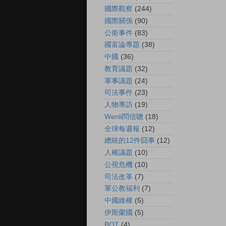
國際觀察
(244)
國際關係
(90)
公衛事件
(83)
國富論專題
(38)
中國
(36)
教育議題
(32)
軍事議題
(24)
司法事件
(23)
人物專訪
(19)
Wenli問信聰
(18)
全球每週報
(12)
總統的12件囧事
(12)
人權議題
(10)
公視危機
(10)
司法改革
(7)
軍公教福利
(7)
中國維權
(5)
伊斯蘭國
(5)
BOT
(4)