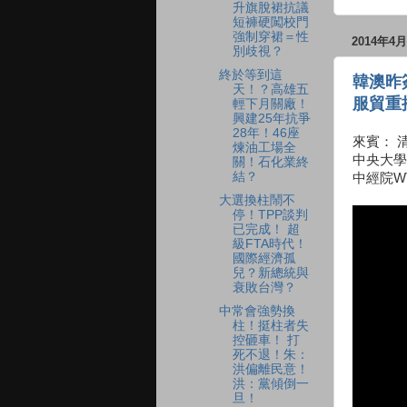
升旗脫裙抗議
短褲硬闖校門
強制穿裙＝性
2014年4
別歧視？
終於等到這
韓澳昨
天！？高雄五
服貿重
輕下月關廠！
興建25年抗爭
28年！46座
來賓： 
煉油工場全
中央大學
關！石化業終
結？
中經院W
大選換柱鬧不
停！TPP談判
已完成！ 超
級FTA時代！
國際經濟孤
兒？新總統與
衰敗台灣？
中常會強勢換
柱！挺柱者失
控砸車！ 打
死不退！朱：
洪偏離民意！
洪：黨傾倒一
旦！