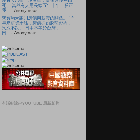
沒有人出價，沒有量，這個叫跌停鎖
死。 當然有人用長線五年十年，反正
我...
- Anonymous
來賓均未談到房價與薪資的關係。 19
年來薪資未漲，房價卻如脫韁野馬，
只漲不跌。 日本不等於台灣，
日...
- Anonymous
有話好說@YOUTUBE 最新影片