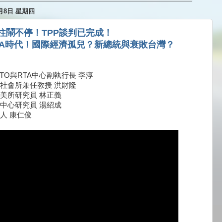
0月8日 星期四
柱鬧不停！TPP談判已完成！
TA時代！國際經濟孤兒？新總統與衰敗台灣？
TO與RTA中心副執行長 李淳
社會所兼任教授 洪財隆
美所研究員 林正義
中心研究員 湯紹成
人 康仁俊