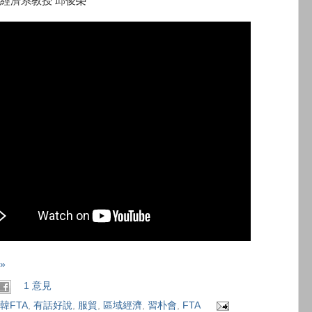
經濟系教授 邱俊榮
»
1 意見
韓FTA
,
有話好說
,
服貿
,
區域經濟
,
習朴會
,
FTA