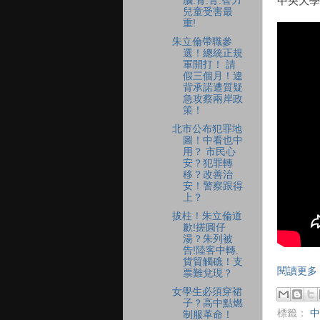
腦.骨.腎.智力
中央大學
兒童受害最
重!
朱立倫帶職參
選！總統正規
軍開打！ 請
假三個月！違
背承諾遭質疑
急攻蔡兩岸政
策！
北市公布犯罪地
圖！中看也中
用？ 市民心
安？犯罪轉
移？改善治
安！警察跟得
上？
拔柱！朱立倫道
歉!搓圓仔
湯？朱列被
告!陸客中轉.
貨貿觸礁！支
閱讀更多 
票難兌現？
女學生必須穿裙
子？高中點燃
標籤：
中
制服革命！