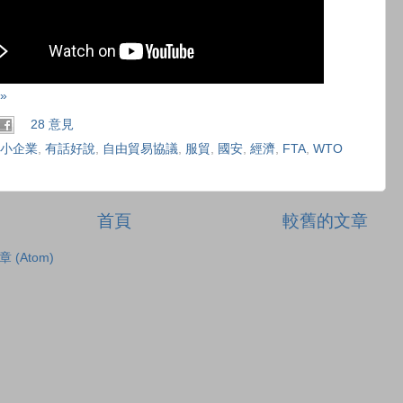
»
28 意見
小企業
,
有話好說
,
自由貿易協議
,
服貿
,
國安
,
經濟
,
FTA
,
WTO
首頁
較舊的文章
章 (Atom)