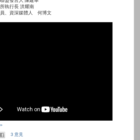
聯盟發言人 陳建華
所執行長 洪耀南
員、資深媒體人 何博文
»
3 意見