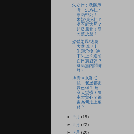
朱立倫：我願承
擔！洪秀柱：
寧願戰死！
朱蠻橫換柱？
洪不顧大局？
超級風暴！國
民黨決裂？
媒體驚爆!總統
大選 李四川:
朱願承擔! 洪
下朱上？選前
百日震撼彈!?
國民黨內鬨攤
牌?
地震淹水難抵
抗！老屋都更
夢已碎？ 建
商太蠻橫？屋
主太貪心？都
更為何走上絕
路？
►
9月
(19)
►
8月
(22)
►
7月
(20)