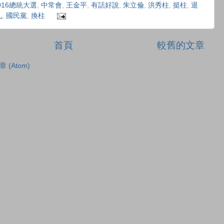
016總統大選
,
中常會
,
王金平
,
有話好說
,
朱立倫
,
洪秀柱
,
挺柱
,
退
九
,
國民黨
,
換柱
首頁
較舊的文章
章 (Atom)