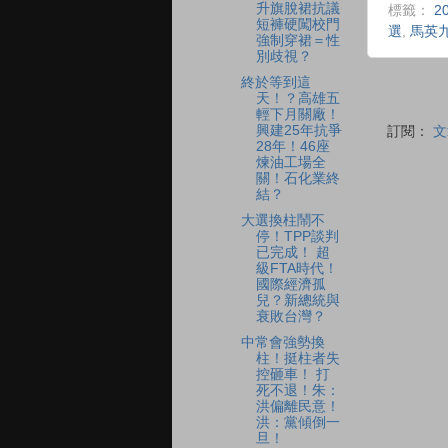
升旗脫裙抗議
標籤：
2
短褲硬闖校門
選
,
馬英
強制穿裙＝性
別歧視？
終於等到這
天！？高雄五
輕下月關廠！
興建25年抗爭
訂閱：
文
28年！46座
煉油工場全
關！石化業終
結？
大選換柱鬧不
停！TPP談判
已完成！ 超
級FTA時代！
國際經濟孤
兒？新總統與
衰敗台灣？
中常會強勢換
柱！挺柱者失
控砸車！ 打
死不退！朱：
洪偏離民意！
洪：黨傾倒一
旦！