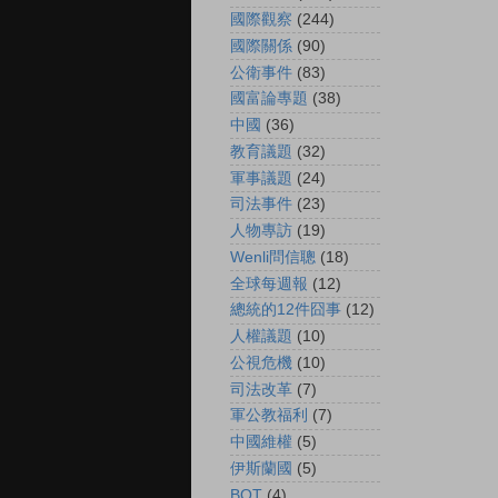
國際觀察
(244)
國際關係
(90)
公衛事件
(83)
國富論專題
(38)
中國
(36)
教育議題
(32)
軍事議題
(24)
司法事件
(23)
人物專訪
(19)
Wenli問信聰
(18)
全球每週報
(12)
總統的12件囧事
(12)
人權議題
(10)
公視危機
(10)
司法改革
(7)
軍公教福利
(7)
中國維權
(5)
伊斯蘭國
(5)
BOT
(4)