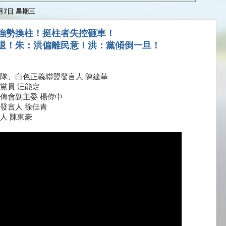
0月7日 星期三
強勢換柱！挺柱者失控砸車！
退！朱：洪偏離民意！洪：黨傾倒一旦！
隊、白色正義聯盟發言人 陳建華
黨員 汪能定
傳會副主委 楊偉中
發言人 徐佳青
人 陳東豪