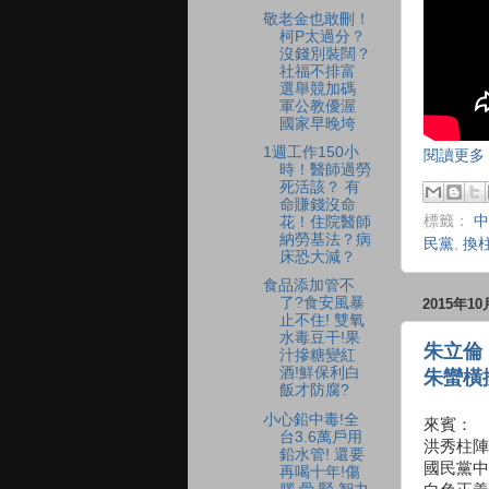
敬老金也敢刪！
柯P太過分？
沒錢別裝闊？
社福不排富
選舉競加碼
軍公教優渥
國家早晚垮
1週工作150小
閱讀更多 
時！醫師過勞
死活該？ 有
命賺錢沒命
標籤：
中
花！住院醫師
納勞基法？病
民黨
,
換
床恐大減？
食品添加管不
了?食安風暴
2015年1
止不住! 雙氧
水毒豆干!果
朱立倫
汁摻糖變紅
酒!鮮保利白
朱蠻橫
飯才防腐?
小心鉛中毒!全
來賓：
台3.6萬戶用
洪秀柱陣
鉛水管! 還要
國民黨中
再喝十年!傷