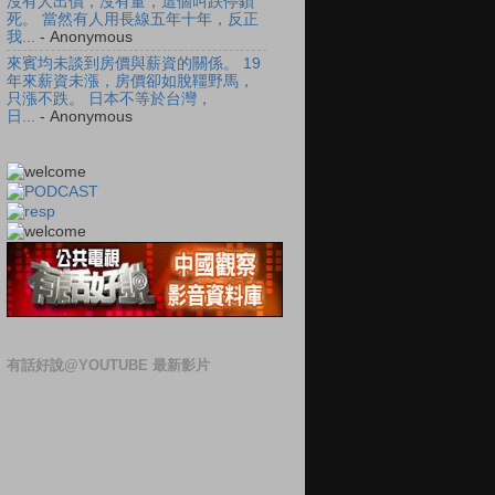
沒有人出價，沒有量，這個叫跌停鎖
死。 當然有人用長線五年十年，反正
我...
- Anonymous
來賓均未談到房價與薪資的關係。 19
年來薪資未漲，房價卻如脫韁野馬，
只漲不跌。 日本不等於台灣，
日...
- Anonymous
有話好說@YOUTUBE 最新影片