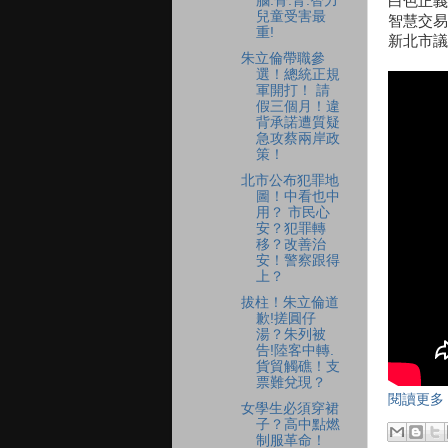
腦.骨.腎.智力
白色正義
兒童受害最
智慧交易
重!
新北市議
朱立倫帶職參
選！總統正規
軍開打！ 請
假三個月！違
背承諾遭質疑
急攻蔡兩岸政
策！
北市公布犯罪地
圖！中看也中
用？ 市民心
安？犯罪轉
移？改善治
安！警察跟得
上？
拔柱！朱立倫道
歉!搓圓仔
湯？朱列被
告!陸客中轉.
貨貿觸礁！支
票難兌現？
閱讀更多 
女學生必須穿裙
子？高中點燃
制服革命！