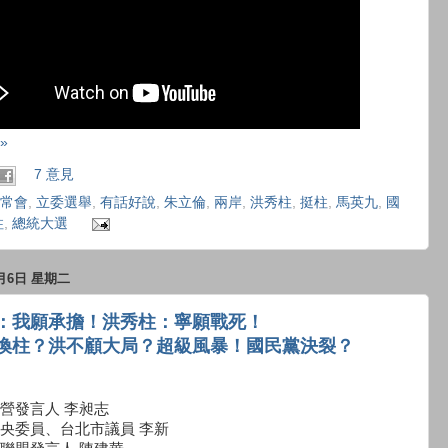
»
7 意見
常會
,
立委選舉
,
有話好說
,
朱立倫
,
兩岸
,
洪秀柱
,
挺柱
,
馬英九
,
國
柱
,
總統大選
0月6日 星期二
：我願承擔！洪秀柱：寧願戰死！
換柱？洪不顧大局？超級風暴！國民黨決裂？
營發言人 李昶志
央委員、台北市議員 李新