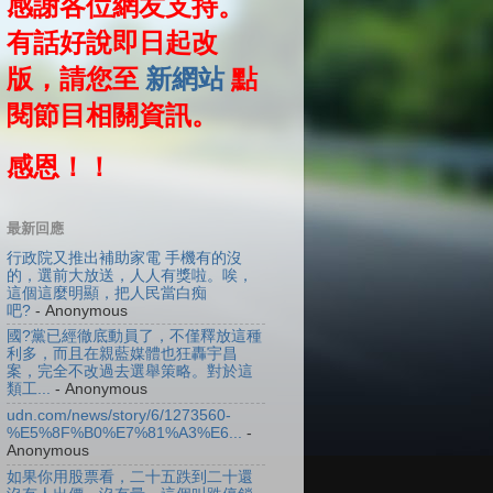
感謝各位網友支持。
有話好說即日起改
版，請您至
新網站
點
閱節目相關資訊。
感恩！！
最新回應
行政院又推出補助家電 手機有的沒
的，選前大放送，人人有獎啦。唉，
這個這麼明顯，把人民當白痴
吧?
- Anonymous
國?黨已經徹底動員了，不僅釋放這種
利多，而且在親藍媒體也狂轟宇昌
案，完全不改過去選舉策略。對於這
類工...
- Anonymous
udn.com/news/story/6/1273560-
%E5%8F%B0%E7%81%A3%E6...
-
Anonymous
如果你用股票看，二十五跌到二十還