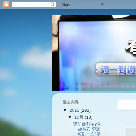
過去內容
過往內容
▼
2015
(192)
▼
10月
(18)
選前放利多?入
袋為安!勞退
可以一次領!