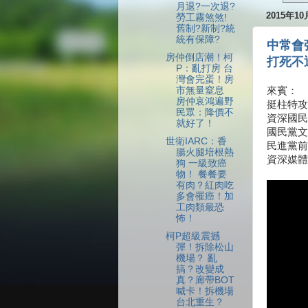
月退?一次退?
2015年1
勞工霧煞煞!
舊制?新制?統
統有保障?
中常會
房仲倒店潮！柯
打死不
P：亂打房 台
灣會完蛋！房
市無量窒息
來賓：
房仲哀鴻遍野
挺柱特攻
民眾：降價不
資深國民
就好了！
國民黨文
世衛IARC：香
民進黨前
腸火腿培根熱
資深媒體
狗 一級致癌
物！ 餐餐要
有肉？紅肉吃
多會罹癌！加
工肉類最恐
怖！
柯P超級震撼
彈！拆除松山
機場？ 亂
搞？改變成
真？廊帶BOT
喊卡！拆機場
台北重生？