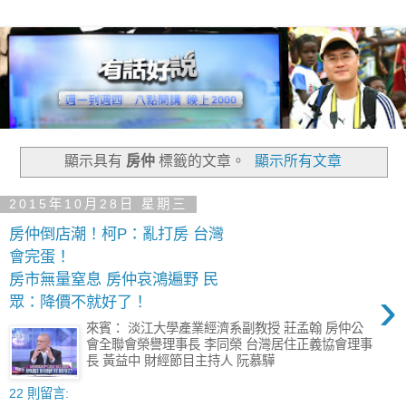
顯示具有
房仲
標籤的文章。
顯示所有文章
2015年10月28日 星期三
房仲倒店潮！柯P：亂打房 台灣
會完蛋！
房市無量窒息 房仲哀鴻遍野 民
›
眾：降價不就好了！
來賓： 淡江大學產業經濟系副教授 莊孟翰 房仲公
會全聯會榮譽理事長 李同榮 台灣居住正義協會理事
長 黃益中 財經節目主持人 阮慕驊
22 則留言: