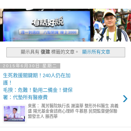
顯示具有
復建
標籤的文章。
顯示所有文章
2015年6月30日 星期二
生死救援關鍵期！240人仍在加
護！
毛揆：危難！動用二備金！健保
›
署：代墊所有醫療費
來賓： 萬芳醫院執行長 謝瀛華 整形外科醫生 高義
盛 陽光基金會諮商心理師 牛慕慈 民間監督健保聯
盟發言人 滕西華