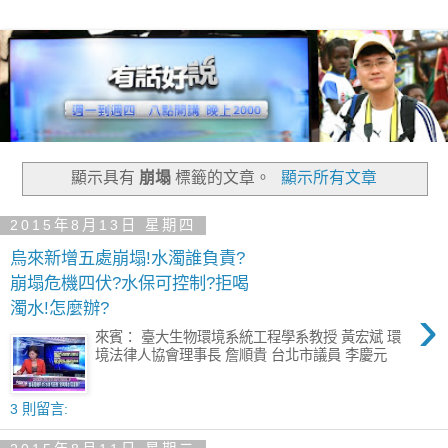
顯示具有
崩塌
標籤的文章。
顯示所有文章
2015年8月13日 星期四
烏來新增五處崩塌!水濁誰負責?
崩塌危機四伏?水保可控制?拒喝
›
濁水!怎麼辦?
來賓： 臺大生物環境系統工程學系教授 黃宏斌 環
境法律人協會理事長 詹順貴 台北市議員 李慶元
3 則留言: