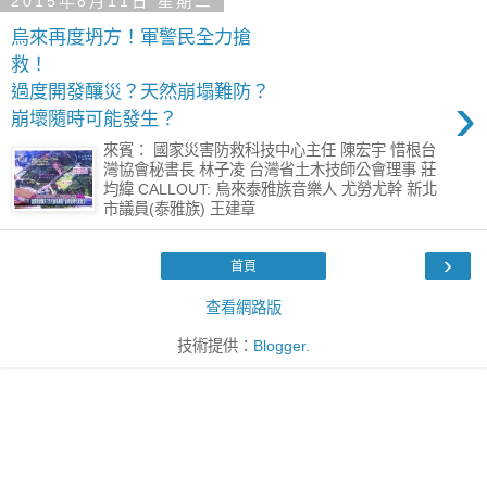
2015年8月11日 星期二
烏來再度坍方！軍警民全力搶
救！
過度開發釀災？天然崩塌難防？
›
崩壞隨時可能發生？
來賓： 國家災害防救科技中心主任 陳宏宇 惜根台
灣協會秘書長 林子凌 台灣省土木技師公會理事 莊
均緯 CALLOUT: 烏來泰雅族音樂人 尤勞尤幹 新北
市議員(泰雅族) 王建章
›
首頁
查看網路版
技術提供：
Blogger
.