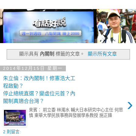
顯示具有
內閣制
標籤的文章。
顯示所有文章
2014年12月15日 星期一
朱立倫：改內閣制！修憲浩大工
程啟動？
停止總統直選？變虛位元首？內
›
閣制真適合台灣？
來賓： 前立委 林濁水 輔大日本研究中心主任 何思
慎 東華大學民族事務與發展學系教授 施正鋒
2 則留言: