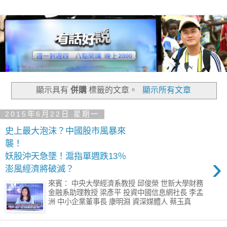
顯示具有
併購
標籤的文章。
顯示所有文章
2015年6月22日 星期一
史上最大泡沫？中國股市風暴來
襲！
妖股沖天急墜！滬指單週跌13％
›
澎風經濟將破滅？
來賓： 中央大學經濟系教授 邱俊榮 世新大學財務
金融系助理教授 梁彥平 投資中國信息網社長 李孟
洲 中小企業董事長 康明淵 資深媒體人 蔡玉真