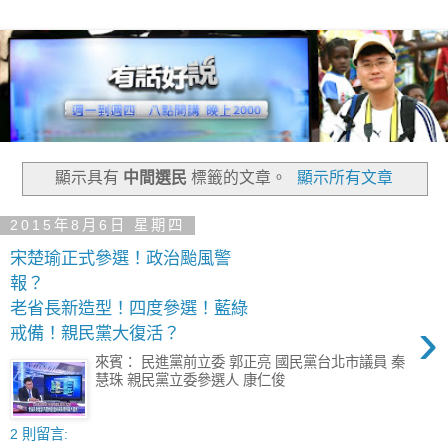
顯示具有
中間選民
標籤的文章。
顯示所有文章
2015年8月6日 星期四
宋楚瑜正式參選！政治颱風警
報？
老省長新造型！四度參選！藍綠
›
戒備！親民黨大復活？
來賓： 民進黨前立委 郭正亮 國民黨台北市議員 秦
慧珠 親民黨立委參選人 康仁俊
2 則留言: