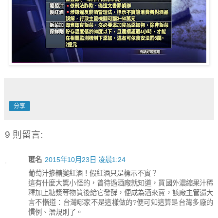
分享
9 則留言:
匿名
2015年10月23日 凌晨1:24
葡萄汁摻糖變紅酒！假紅酒只是標示不實？
這有什麼大驚小怪的，曾待過酒廠就知道，買國外濃縮果汁稀
釋加上糖漿等物質後給它發酵，便成為酒來賣，該廠主管還大
言不慚道：台灣哪家不是這樣做的?便可知這算是台灣多廠的
慣例、潛規則了。