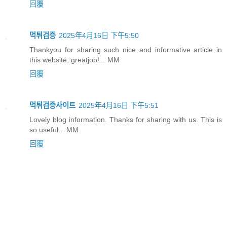
回覆
먹튀검증
2025年4月16日 下午5:50
Thankyou for sharing such nice and informative article in
this website, greatjob!... MM
回覆
먹튀검증사이트
2025年4月16日 下午5:51
Lovely blog information. Thanks for sharing with us. This is
so useful... MM
回覆