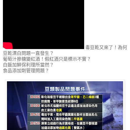
毒豆乾又來了！為何
豆乾漂白問題一直發生？
葡萄汁摻糖變紅酒！假紅酒只是標示不實？
白飯加鮮保利理所當然？
食品添加劑管理問題？