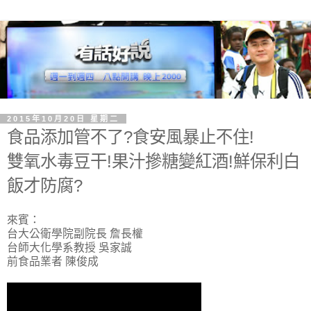
2015年10月20日 星期二
食品添加管不了?食安風暴止不住!
雙氧水毒豆干!果汁摻糖變紅酒!鮮保利白
飯才防腐?
來賓：
台大公衛學院副院長 詹長權
台師大化學系教授 吳家誠
前食品業者 陳俊成