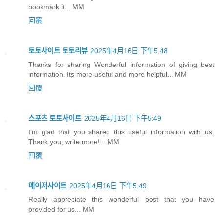
bookmark it... MM
回覆
토토사이트 토토리뷰
2025年4月16日 下午5:48
Thanks for sharing Wonderful information of giving best
information. Its more useful and more helpful... MM
回覆
스포츠 토토사이트
2025年4月16日 下午5:49
I’m glad that you shared this useful information with us.
Thank you, write more!... MM
回覆
메이저사이트
2025年4月16日 下午5:49
Really appreciate this wonderful post that you have
provided for us... MM