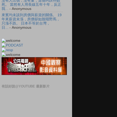
沒有人出價，沒有量，這個叫跌停鎖
死。 當然有人用長線五年十年，反正
我...
- Anonymous
來賓均未談到房價與薪資的關係。 19
年來薪資未漲，房價卻如脫韁野馬，
只漲不跌。 日本不等於台灣，
日...
- Anonymous
有話好說@YOUTUBE 最新影片