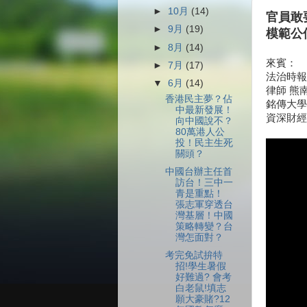
►
10月
(14)
官員敢
►
9月
(19)
模範公
►
8月
(14)
來賓：
►
7月
(17)
法治時報
▼
6月
(14)
律師 熊
香港民主夢？佔
銘傳大學
中最新發展！
資深財經
向中國說不？
80萬港人公
投！民主生死
關頭？
中國台辦主任首
訪台！三中一
青是重點！
張志軍穿透台
灣基層！中國
策略轉變？台
灣怎面對？
考完免試拚特
招!學生暑假
好難過? 會考
白老鼠!填志
願大豪賭?12