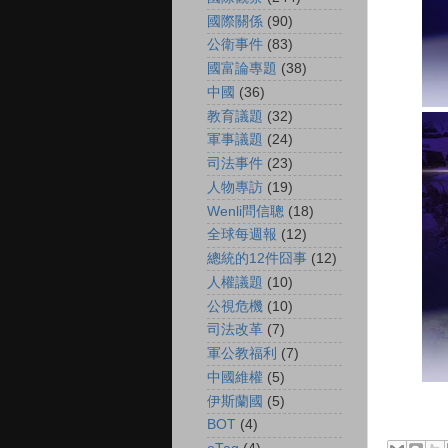
國際關係
(90)
公衛事件
(83)
國富論專題
(38)
中國
(36)
教育議題
(32)
軍事議題
(24)
司法事件
(23)
人物專訪
(19)
Wenli問信聰
(18)
全球每週報
(12)
總統的12件囧事
(12)
人權議題
(10)
公視危機
(10)
司法改革
(7)
軍公教福利
(7)
中國維權
(5)
伊斯蘭國
(5)
BOT
(4)