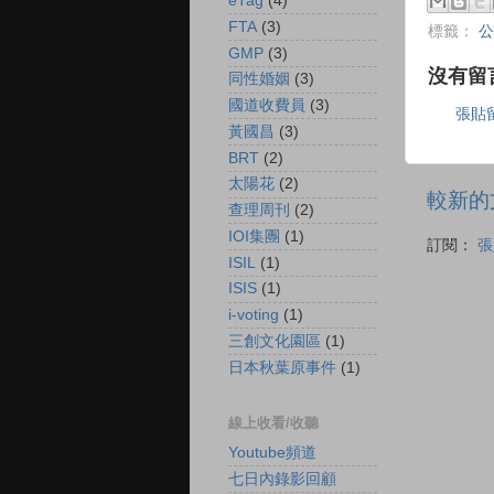
eTag
(4)
FTA
(3)
標籤：
公
GMP
(3)
沒有留
同性婚姻
(3)
國道收費員
(3)
張貼
黃國昌
(3)
BRT
(2)
太陽花
(2)
較新的
查理周刊
(2)
IOI集團
(1)
訂閱：
張
ISIL
(1)
ISIS
(1)
i-voting
(1)
三創文化園區
(1)
日本秋葉原事件
(1)
線上收看/收聽
Youtube頻道
七日內錄影回顧