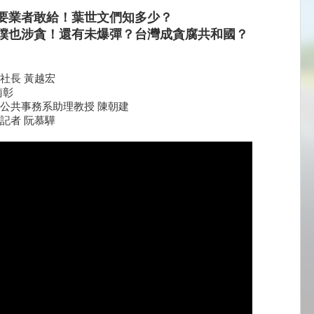
要業者敢給！葉世文們知多少？
僕也涉貪！還有未爆彈？台灣成貪腐共和國？
社長 黃越宏
南彰
公共事務系助理教授 陳朝建
記者 阮慕驊