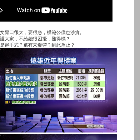
文胃口很大，要很急，模範公僕也涉貪。
護大家，不給錢很困擾，難得標？
是起手式？還有未爆彈？到此為止？