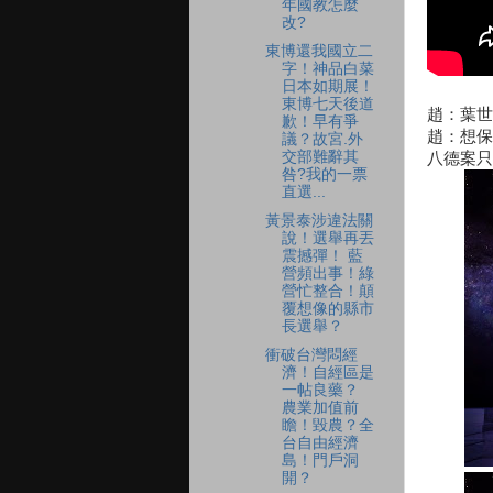
年國教怎麼
改?
東博還我國立二
字！神品白菜
日本如期展！
東博七天後道
趙：葉世
歉！早有爭
趙：想保
議？故宮.外
交部難辭其
八德案只
咎?我的一票
直選...
黃景泰涉違法關
說！選舉再丟
震撼彈！ 藍
營頻出事！綠
營忙整合！顛
覆想像的縣市
長選舉？
衝破台灣悶經
濟！自經區是
一帖良藥？
農業加值前
瞻！毀農？全
台自由經濟
島！門戶洞
開？