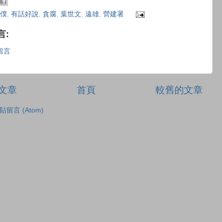
僕
,
有話好說
,
貪腐
,
葉世文
,
遠雄
,
營建署
言:
留言
文章
首頁
較舊的文章
貼留言 (Atom)