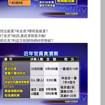
情況嚴重?有改善?哪裡最嚴重?
打老虎?檢調.廉政署辦案辛酸!
都在貪?利益互航關係網綿密難破?