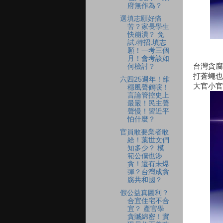
府無作為？
選填志願好痛
苦？家長學生
快崩潰？ 免
試.特招.填志
願！一考三個
月！會考該如
台灣貪腐
何檢討？
打蒼蠅也
六四25週年！維
大官小官
穩風聲鶴唳！
言論管控史上
最嚴！民主聲
聲慢！習近平
怕什麼？
官員敢要業者敢
給！葉世文們
知多少？ 模
範公僕也涉
貪！還有未爆
彈？台灣成貪
腐共和國？
假公益真圖利？
合宜住宅不合
宜？ 產官學
貪贓綿密！實