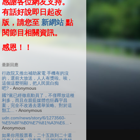
感謝各位網友支持。
有話好說即日起改
版，請您至
新網站
點
閱節目相關資訊。
感恩！！
最新回應
行政院又推出補助家電 手機有的沒
的，選前大放送，人人有獎啦。唉，
這個這麼明顯，把人民當白痴
吧?
- Anonymous
國?黨已經徹底動員了，不僅釋放這種
利多，而且在親藍媒體也狂轟宇昌
案，完全不改過去選舉策略。對於這
類工...
- Anonymous
udn.com/news/story/6/1273560-
%E5%8F%B0%E7%81%A3%E6...
-
Anonymous
如果你用股票看，二十五跌到二十還