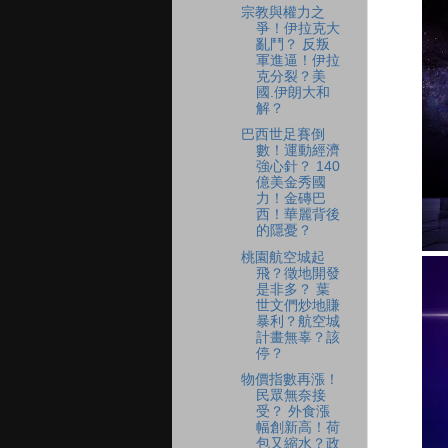
宗教與權力之
爭！伊拉克大
亂鬥？ 反叛
軍進逼！伊拉
克分裂？美
國.伊朗大和
解？
巴西世足賽倒
數！運動經濟
強心針？ 140
億美金秀國
力！金磚巴
西！華麗背後
的隱憂？
桃園航空城起
飛？徵地開發
是非多？ 葉
世文們炒地賺
暴利？航空城
計畫無辜？該
停？
物價指數再漲！
民眾無奈接
受？ 外食漲
幅創新高！荷
包又縮水？政