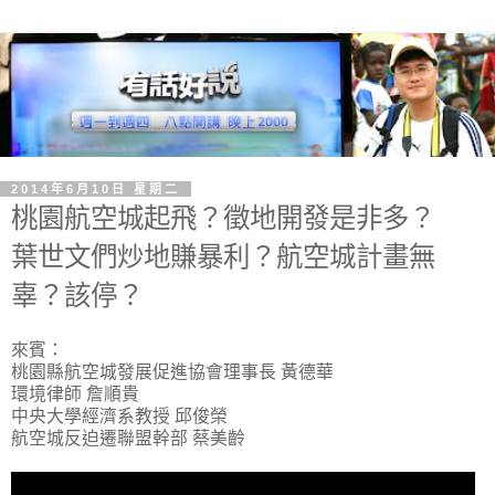
2014年6月10日 星期二
桃園航空城起飛？徵地開發是非多？
葉世文們炒地賺暴利？航空城計畫無
辜？該停？
來賓：
桃園縣航空城發展促進協會理事長 黃德華
環境律師 詹順貴
中央大學經濟系教授 邱俊榮
航空城反迫遷聯盟幹部 蔡美齡