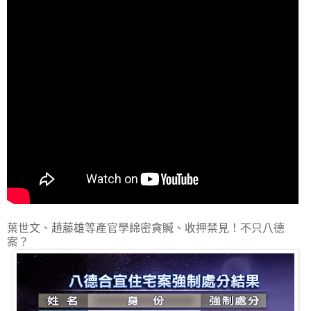
葉世文、趙藤雄等產官學綿密貪贓、收押禁見！不只八德
案？