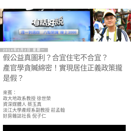
2014年6月2日 星期一
假公益真圖利？合宜住宅不合宜？
產官學貪贓綿密！實現居住正義政策攏
是假？
來賓：
政大地政系教授 徐世榮
資深媒體人 蔡玉真
淡江大學產經系副教授 莊孟翰
好房雜誌社長 倪子仁