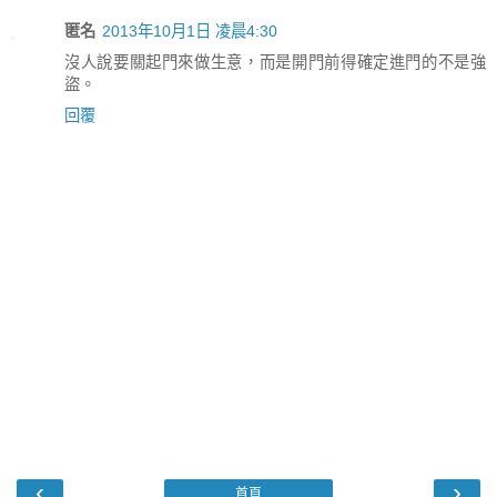
匿名
2013年10月1日 凌晨4:30
沒人說要關起門來做生意，而是開門前得確定進門的不是強
盜。
回覆
‹
›
首頁