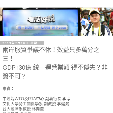
2013年7月16日 星期二
兩岸服貿爭議不休！效益只多萬分之
三！
GDP↑30億 統一週營業額 得不償失？非
簽不可？
來賓：
中經院WTO及RTA中心 副執行長 李淳
文化大學勞工關係學系 副教授 李健鴻
台大經濟系教授 林向愷