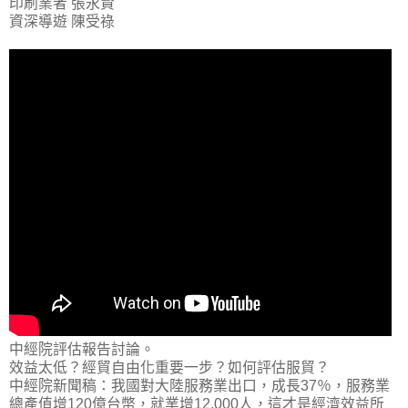
印刷業者 張永賢
資深導遊 陳受祿
中經院評估報告討論。
效益太低？經貿自由化重要一步？如何評估服貿？
中經院新聞稿：我國對大陸服務業出口，成長37％，服務業
總產值增120億台幣，就業增12,000人，這才是經濟效益所