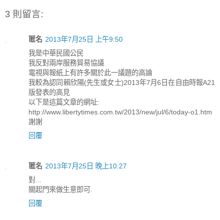
3 則留言:
匿名
2013年7月25日 上午9:50
我是中華民國公民
我反對兩岸服務貿易協議
電視與報紙上有許多關於此一議題的高論
我較為認同賴欣陽(先生或女士)2013年7月6日在自由時報A21
版發表的高見
以下是這篇文章的網址:
http://www.libertytimes.com.tw/2013/new/jul/6/today-o1.htm
謝謝
回覆
匿名
2013年7月25日 晚上10:27
對...
關起門來做生意即可.
回覆