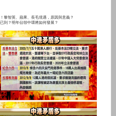
！黎智英、蘋果、長毛境遇，原因與意義？
已到？明年佔領中環將如何發展？