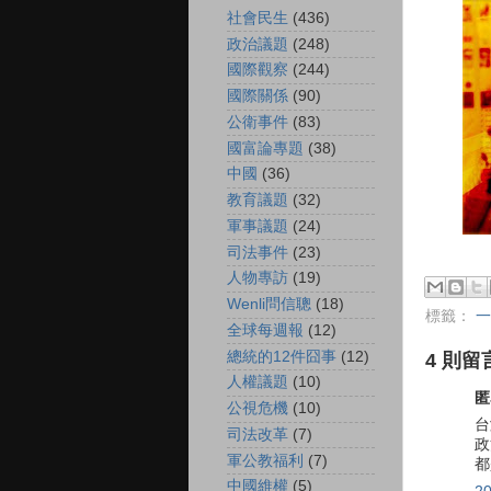
社會民生
(436)
政治議題
(248)
國際觀察
(244)
國際關係
(90)
公衛事件
(83)
國富論專題
(38)
中國
(36)
教育議題
(32)
軍事議題
(24)
司法事件
(23)
人物專訪
(19)
Wenli問信聰
(18)
標籤：
一
全球每週報
(12)
總統的12件囧事
(12)
4 則留
人權議題
(10)
匿
公視危機
(10)
台
司法改革
(7)
政
軍公教福利
(7)
都
中國維權
(5)