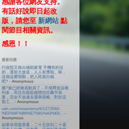
感謝各位網友支持。
有話好說即日起改
版，請您至
新網站
點
閱節目相關資訊。
感恩！！
最新回應
行政院又推出補助家電 手機有的沒
的，選前大放送，人人有獎啦。唉，
這個這麼明顯，把人民當白痴
吧?
- Anonymous
國?黨已經徹底動員了，不僅釋放這種
利多，而且在親藍媒體也狂轟宇昌
案，完全不改過去選舉策略。對於這
類工...
- Anonymous
udn.com/news/story/6/1273560-
%E5%8F%B0%E7%81%A3%E6...
-
Anonymous
如果你用股票看，二十五跌到二十還