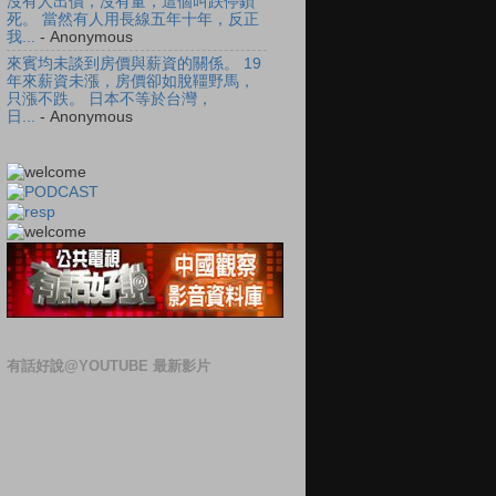
沒有人出價，沒有量，這個叫跌停鎖
死。 當然有人用長線五年十年，反正
我...
- Anonymous
來賓均未談到房價與薪資的關係。 19
年來薪資未漲，房價卻如脫韁野馬，
只漲不跌。 日本不等於台灣，
日...
- Anonymous
有話好說@YOUTUBE 最新影片