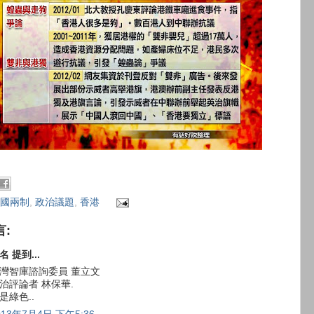
國兩制
,
政治議題
,
香港
言:
名 提到...
灣智庫諮詢委員 董立文
治評論者 林保華.
是綠色..