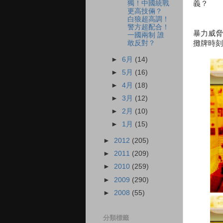
義？
獨！中國統戰
更高技倆？
白狼超高調！
警方超配合！
暴力威脅
一國兩制 誰
攤牌時刻
敢反對？
►
6月
(14)
►
5月
(16)
►
4月
(18)
►
3月
(12)
►
2月
(10)
►
1月
(15)
►
2012
(205)
►
2011
(209)
►
2010
(259)
►
2009
(290)
►
2008
(55)
分類標籤