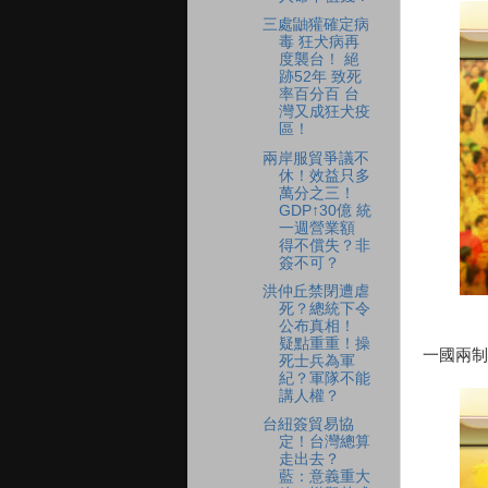
三處鼬獾確定病
毒 狂犬病再
度襲台！ 絕
跡52年 致死
率百分百 台
灣又成狂犬疫
區！
兩岸服貿爭議不
休！效益只多
萬分之三！
GDP↑30億 統
一週營業額
得不償失？非
簽不可？
洪仲丘禁閉遭虐
死？總統下令
公布真相！
疑點重重！操
一國兩制
死士兵為軍
紀？軍隊不能
講人權？
台紐簽貿易協
定！台灣總算
走出去？
藍：意義重大