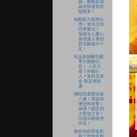
綠：樂觀其成
為何跟服貿差
那麼多？
強颱蘇力直撲台
灣！賀伯災情
恐將重演？
強度令人憂心
路徑讓人害怕
西北颱威力十
足！
埃及政變釀悲劇
軍方開槍51
死！ 人民力
量？外國介
入？茉莉花革
命 埃及更動
盪
佛陀悟道聖地連
八爆！菩提樹
遭恐怖攻擊！
滅佛？鎖定四
大聖地之首！
印度宗教衝突
升高！
徵收強拆背後真
相？炒地皮利