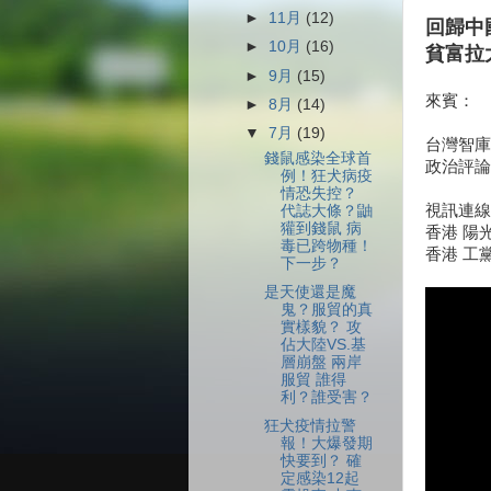
►
11月
(12)
回歸中國
►
10月
(16)
貧富拉
►
9月
(15)
來賓：
►
8月
(14)
▼
7月
(19)
台灣智庫
錢鼠感染全球首
政治評論
例！狂犬病疫
情恐失控？
視訊連線
代誌大條？鼬
獾到錢鼠 病
香港 陽
毒已跨物種！
香港 工
下一步？
是天使還是魔
鬼？服貿的真
實樣貌？ 攻
佔大陸VS.基
層崩盤 兩岸
服貿 誰得
利？誰受害？
狂犬疫情拉警
報！大爆發期
快要到？ 確
定感染12起