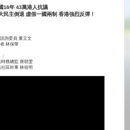
16年 43萬港人抗議
大民主倒退 虛假一國兩制 香港強烈反彈！
諮詢委員 董立文
者 林保華
 ：
光時務總監 唐朝雯
黨社區幹事 林祖明