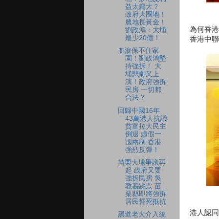
益太龐大？
政府大圈地！
農地長黃金！
為何香港
劉政鴻：大埔
最少20億！
香港中聯
血淚保不住家
園！劉政鴻堅
持強拆！ 大
埔悲劇又上
演！政府強拆
民房 一切都
合法？
回歸中國16年
43萬港人抗議
貧富拉大民主
倒退 虛假一
國兩制 香港
強烈反彈！
苗栗大埔爭議再
起 政府又要
強拆民房 吳
敦義跳票 苗
栗縣即將強拆
居民誓死抵抗
港人認同
黑道老大介入統