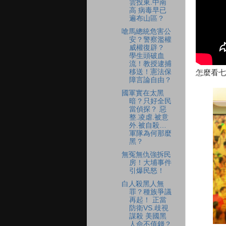
雲投東.中南
高 病毒早已
遍布山區？
嗆馬總統危害公
安？警察濫權
威權復辟？
學生頭破血
流！教授逮捕
移送！憲法保
怎麼看七
障言論自由？
國軍實在太黑
暗？只好全民
當偵探？ 惡
整.凌虐.被意
外.被自殺…
軍隊為何那麼
黑？
無冤無仇強拆民
房！大埔事件
引爆民怒！
白人殺黑人無
罪？種族爭議
再起！ 正當
防衛VS.歧視
謀殺 美國黑
人命不值錢？