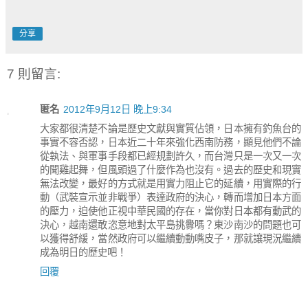
分享
7 則留言:
匿名
2012年9月12日 晚上9:34
大家都很清楚不論是歷史文獻與實質佔領，日本擁有釣魚台的
事實不容否認，日本近二十年來強化西南防務，顯見他們不論
從執法、與軍事手段都已經規劃許久，而台灣只是一次又一次
的聞雞起舞，但風頭過了什麼作為也沒有。過去的歷史和現實
無法改變，最好的方式就是用實力阻止它的延續，用實際的行
動（武裝宣示並非戰爭）表達政府的決心，轉而增加日本方面
的壓力，迫使他正視中華民國的存在，當你對日本都有動武的
決心，越南還敢恣意地對太平島挑釁嗎？東沙南沙的問題也可
以獲得舒緩，當然政府可以繼續動動嘴皮子，那就讓現況繼續
成為明日的歷史吧！
回覆