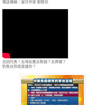
電話連線：留日作家 劉黎兒
召回代表！台灣反應太軟弱？太莽撞？
釣魚台到底是誰的？