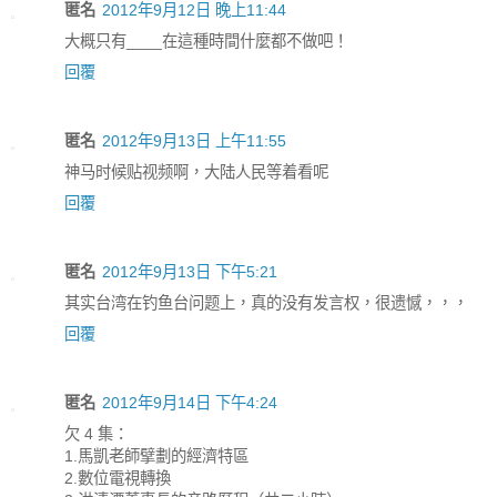
匿名
2012年9月12日 晚上11:44
大概只有____在這種時間什麼都不做吧！
回覆
匿名
2012年9月13日 上午11:55
神马时候贴视频啊，大陆人民等着看呢
回覆
匿名
2012年9月13日 下午5:21
其实台湾在钓鱼台问题上，真的没有发言权，很遗憾，，，
回覆
匿名
2012年9月14日 下午4:24
欠 4 集：
1.馬凱老師擘劃的經濟特區
2.數位電視轉換