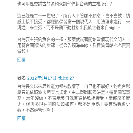
也可用歷史講古的邏輯來談他們對台灣的主權所有？
這已經是二十一世紀了，所有人不管願不願意，喜不喜歡，情
感上接不接受，都應該學習當一個現代人。用法理來進行，來
溝通，來主張，而不是動不動就抬出民族主義來自high。
台灣要主張釣魚台的主權，那麼就試著開始當個現代文明人，
用符合國際法的步驟，從公告領海基線，及實質管轄老老實實
做起！
回覆
匿名
2012年9月17日 晚上8:27
台灣長久以來思維能力都被教壞了，自己也不學好，釣魚台歸
屬只能依照波次坦宣言規定，由二戰戰勝國決定。這是國際事
務，當年沒做，不表示美日就有資格私相授受，講那麼多歷
史，說再多現在國際法如如何，都不是重點！要有點戰後史
觀，不然誰管你啊！
回覆