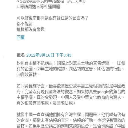
3.洪清潭董事長的辛路歷程（共二小時）
4.專訪周逸人等社運團體
可以修復南部開講跟有話往講的留言嗎？
都不能留
這樣都沒有樂趣
回覆
匿名
2012年9月16日 下午3:43
釣魚台主權不能講古！國際上對無主土地的宣告步驟－－⑴領
有的企圖、⑵無主地的確認、⑶佔領的宣告、⑷佔領的行動、
⑸實效管轄。
如同黃昆輝所言，最喜歡拿歷史故事當主權根據的就是中國政
府，完全沒有現代國際法的觀念。如果認真去google釣魚台的
主權爭議，真的會發現，中國人及受中華文化教育的台灣人，
真的很沒有國際觀，及國際法觀。
就像中國一直宣稱他們擁有台灣主權，問題是，他們縱有佔有
的企圖，郤從未有佔領的宣告，佔領的行動，也從沒有實效的
管轄。如果用歷史講古的邏輯來談釣魚台，是否也應證了中國