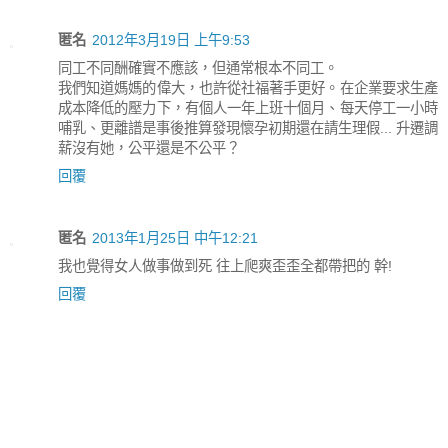
匿名
2012年3月19日 上午9:53
同工不同酬確實不應該，但通常根本不同工。
我們知道媽媽的偉大，也許從社福著手更好。在企業要求生產
成本降低的壓力下，有個人一年上班十個月、每天停工一小時
哺乳、更離譜是事後推算發現懷孕初期還在請生理假... 升遷調
薪沒有她，公平還是不公平？
回覆
匿名
2013年1月25日 中午12:21
我也覺得女人做事做到死 往上爬爽歪歪全都帶把的 幹!
回覆