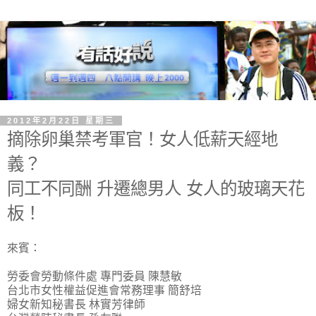
2012年2月22日 星期三
摘除卵巢禁考軍官！女人低薪天經地
義？
同工不同酬 升遷總男人 女人的玻璃天花
板！
來賓：
勞委會勞動條件處 專門委員 陳慧敏
台北市女性權益促進會常務理事 簡舒培
婦女新知秘書長 林實芳律師