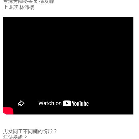
台灣勞陣秘書長 孫友聯
上班族 林沛樓
男女同工不同酬的情形？
無法舉證？