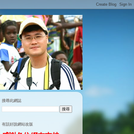
搜尋此網誌
有話好說網站改版