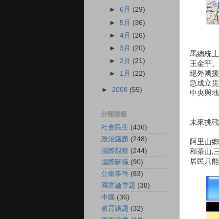
►
6月
(29)
►
5月
(36)
►
4月
(26)
►
3月
(20)
馬總統上
►
2月
(21)
王金平、
絕外國援
►
1月
(22)
急成立災
►
2008
(55)
中央與地
分類標籤
未來挑戰
社會民生
(436)
政治議題
(248)
阿里山鄉
國際觀察
(244)
和茶山,
居民只能
國際關係
(90)
公衛事件
(83)
國富論專題
(38)
中國
(36)
教育議題
(32)