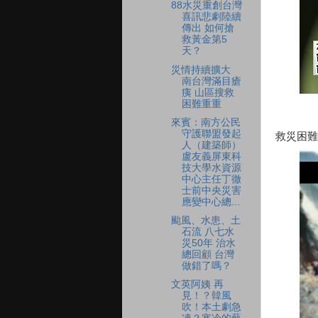
88水災重創台灣
喜訊悲劇陸續
傳出 如何搶
救黃金第5
天？
災情持續擴大
南台灣滿目瘡
痍 山區搜救
困難重重
來賓：南方公民
守護聯盟發起
救災困難
人（建築師）
盧友義屏東科
技大學水資源
中心主任丁徹
士前中央災害
應變中心總...
颱風、水患、土
石流 八七水
災50年 治水
總回顧 台灣
做錯了嗎？
文英阿姨 再
見！？韓風
吹！本土劇急