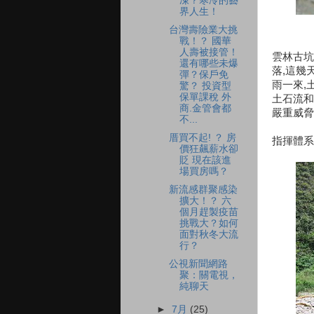
凍？寒冷的藝
界人生！
台灣壽險業大挑
戰！？ 國華
人壽被接管！
雲林古坑
還有哪些未爆
落,這幾
彈？保戶免
雨一來,
驚？ 投資型
保單課稅 外
土石流和
商.金管會都
嚴重威脅
不...
厝買不起! ？ 房
指揮體系
價狂飆薪水卻
貶 現在該進
場買房嗎？
新流感群聚感染
擴大！？ 六
個月趕製疫苗
挑戰大？如何
面對秋冬大流
行？
公視新聞網路
聚：關電視，
純聊天
►
7月
(25)