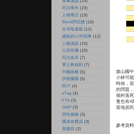
軍事議題
(24)
司法事件
(23)
人物專訪
(19)
Wenli問信聰
(18)
全球每週報
(12)
總統的12件囧事
(12)
人權議題
(10)
公視危機
(10)
司法改革
(7)
軍公教福利
(7)
旗山國中
中國維權
(5)
小林可能
伊斯蘭國
(5)
時候，居
BOT
(4)
的問題，
eTag
(4)
個村落死
FTA
(3)
隻也有4
當地居民
GMP
(3)
同性婚姻
(3)
國道收費員
(3)
參考資料
黃國昌
(3)