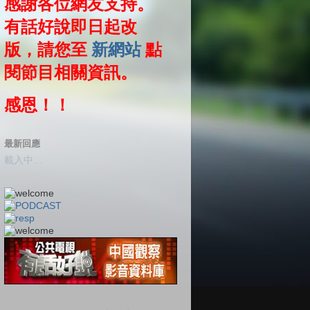
感謝各位網友支持。
有話好說即日起改
版，請您至
新網站
點
閱節目相關資訊。
感恩！！
最新回應
載入中…