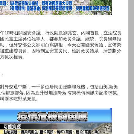
午10時召開國安會議，行政院長劉兆玄、內閣首長，立法院長
國民黨主席吳伯雄等人，都參加救災會議。總統、院長絕無拒
助，但外交部公文卻明白寫婉拒，今天召開國安會議，宣佈緊
後重建委員會、因地制宜安置災民、檢討救災體系，清楚劃分
方救災權責。
：
對外交通中斷，一千多位居民面臨斷糧危機，包括山美,新美
三個鄒族部落, 因為直升機無法降落,有鄉民傳簡訊向記者求救,
喝雨水吃野菜充飢。