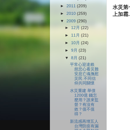
►
2011
(209)
水災第
►
2010
(259)
上加霜.
▼
2009
(290)
►
12月
(22)
►
11月
(21)
►
10月
(24)
►
9月
(23)
▼
8月
(21)
平常心迎達賴
慈悲心看災難
安息亡魂撫慰
災民 不同信
仰共同關懷
水災重建 舉債
1200億 錢怎
麼用？誰來監
督？有沒有
效？值不值
得？
新流感再增五人
台灣防疫有漏