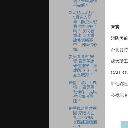
洞？全民如何
補破網？
新流感大流行！
9月進入高
峰！防疫大戰
我們準備好了
來賓
嗎？ 災民看
重建 災後重
消防署前
建條例續審
中！居民信心
如...
台北縣特
災民看遷村.安
成大環工
置 風災重建
條例速審！重
建路迢迢 何
CALL-O
處是我家？
疫情！清污！農
甲仙鄉長
損！ 風災重
創佳冬！災民
公視記者
生活如何重
建？
胼手胝足重建家
園 家毀人亡
九二一經驗
災區能重獲新
生？