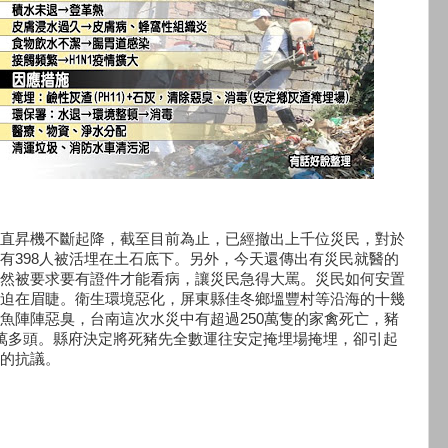
直昇機不斷起降，截至目前為止，已經撤出上千位災民，對於
有398人被活埋在土石底下。另外，今天還傳出有災民就醫的
然被要求要有證件才能看病，讓災民急得大罵。災民如何安置
迫在眉睫。衛生環境惡化，屏東縣佳冬鄉塭豐村等沿海的十幾
魚陣陣惡臭，台南這次水災中有超過250萬隻的家禽死亡，豬
萬多頭。縣府決定將死豬先全數運往安定掩埋場掩埋，卻引起
的抗議。