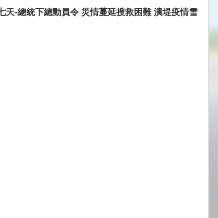
七天-總統下總動員令 災情蔓延搜救困難 潰堤疫情雪