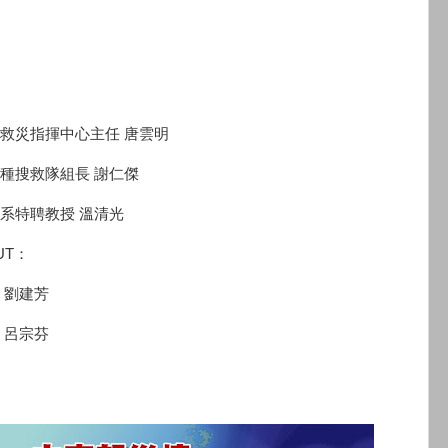
救災指揮中心主任 唐雲明
種搜救隊組長 謝仁傑
系特聘教授 溫清光
UT：
 劉建芳
 呂宗芬