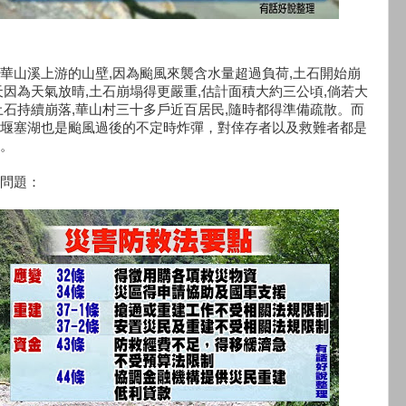
華山溪上游的山壁,因為颱風來襲含水量超過負荷,土石開始崩
天因為天氣放晴,土石崩塌得更嚴重,估計面積大約三公頃,倘若大
土石持續崩落,華山村三十多戶近百居民,隨時都得準備疏散。而
堰塞湖也是颱風過後的不定時炸彈，對倖存者以及救難者都是
。
問題：