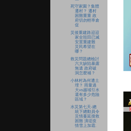
死守家園？集體
遷村？ 遷村
困難重重 政
府切勿輕率倉
促
災後重建路迢迢
家全毀田已滅
安置重建難
災民希望在
哪？
救災問題總檢討
六大缺陷暴露
無遺 政府破
洞怎麼補？
小林村為何遭土
埋？ 雨量過
大vs越域引水
還有多少危險
區域？
水災第七天-總
統下總動員令
災情蔓延搜救
困難 潰堤疫
情雪上加霜.