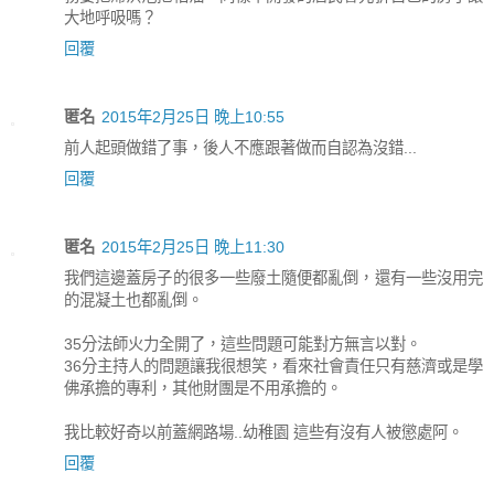
大地呼吸嗎？
回覆
匿名
2015年2月25日 晚上10:55
前人起頭做錯了事，後人不應跟著做而自認為沒錯...
回覆
匿名
2015年2月25日 晚上11:30
我們這邊蓋房子的很多一些廢土隨便都亂倒，還有一些沒用完
的混凝土也都亂倒。
35分法師火力全開了，這些問題可能對方無言以對。
36分主持人的問題讓我很想笑，看來社會責任只有慈濟或是學
佛承擔的專利，其他財團是不用承擔的。
我比較好奇以前蓋網路場..幼稚園 這些有沒有人被懲處阿。
回覆