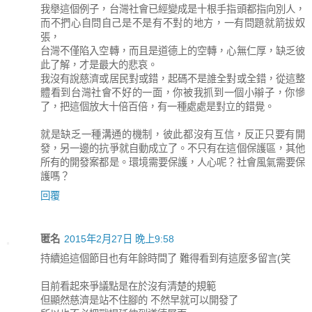
我舉這個例子，台灣社會已經變成是十根手指頭都指向別人，
而不捫心自問自己是不是有不對的地方，一有問題就箭拔奴
張，
台灣不僅陷入空轉，而且是道德上的空轉，心無仁厚，缺乏彼
此了解，才是最大的悲哀。
我沒有說慈濟或居民對或錯，起碼不是誰全對或全錯，從這整
體看到台灣社會不好的一面，你被我抓到一個小辮子，你慘
了，把這個放大十倍百倍，有一種處處是對立的錯覺。
就是缺乏一種溝通的機制，彼此都沒有互信，反正只要有開
發，另一邊的抗爭就自動成立了。不只有在這個保護區，其他
所有的開發案都是。環境需要保護，人心呢？社會風氣需要保
護嗎？
回覆
匿名
2015年2月27日 晚上9:58
持續追這個節目也有年餘時間了 難得看到有這麼多留言(笑
目前看起來爭議點是在於沒有清楚的規範
但顯然慈濟是站不住腳的 不然早就可以開發了