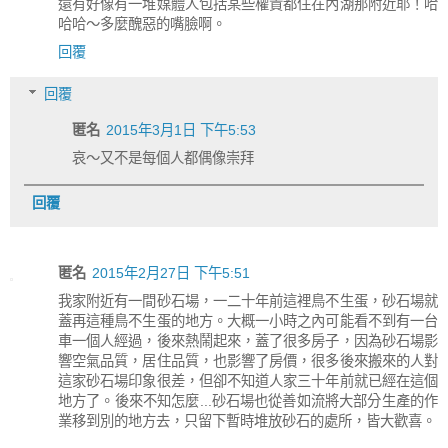
還有好像有一堆媒體人包括某些權貴都住在內湖那附近耶！哈
哈哈～多麼醜惡的嘴臉啊。
回覆
回覆
匿名
2015年3月1日 下午5:53
哀～又不是每個人都偶像崇拜
回覆
匿名
2015年2月27日 下午5:51
我家附近有一間砂石場，一二十年前這裡鳥不生蛋，砂石場就
蓋再這種鳥不生蛋的地方。大概一小時之內可能看不到有一台
車一個人經過，後來熱鬧起來，蓋了很多房子，因為砂石場影
響空氣品質，居住品質，也影響了房價，很多後來搬來的人對
這家砂石場印象很差，但卻不知道人家三十年前就已經在這個
地方了。後來不知怎麼...砂石場也從善如流將大部分生產的作
業移到別的地方去，只留下暫時堆放砂石的處所，皆大歡喜。