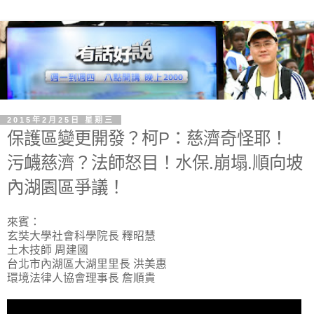
2015年2月25日 星期三
保護區變更開發？柯P：慈濟奇怪耶！
污衊慈濟？法師怒目！水保.崩塌.順向坡
內湖園區爭議！
來賓：
玄奘大學社會科學院長 釋昭慧
土木技師 周建國
台北市內湖區大湖里里長 洪美惠
環境法律人協會理事長 詹順貴