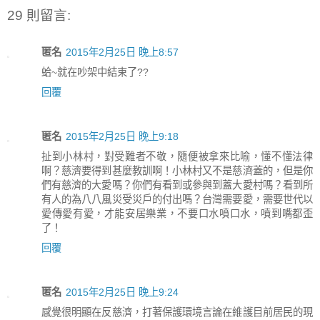
29 則留言:
匿名
2015年2月25日 晚上8:57
蛤~就在吵架中結束了??
回覆
匿名
2015年2月25日 晚上9:18
扯到小林村，對受難者不敬，隨便被拿來比喻，懂不懂法律
啊？慈濟要得到甚麼教訓啊！小林村又不是慈濟蓋的，但是你
們有慈濟的大愛嗎？你們有看到或參與到蓋大愛村嗎？看到所
有人的為八八風災受災戶的付出嗎？台灣需要愛，需要世代以
愛傳愛有愛，才能安居樂業，不要口水噴口水，噴到嘴都歪
了！
回覆
匿名
2015年2月25日 晚上9:24
感覺很明顯在反慈濟，打著保護環境言論在維護目前居民的現