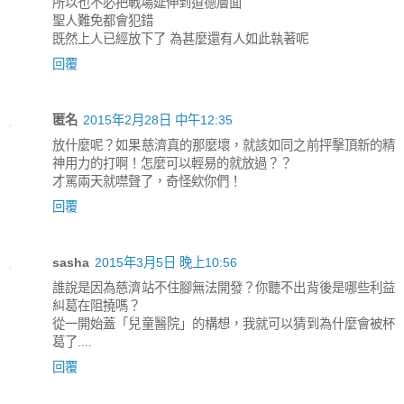
所以也不必把戰場延伸到道德層面
聖人難免都會犯錯
既然上人已經放下了 為甚麼還有人如此執著呢
回覆
匿名
2015年2月28日 中午12:35
放什麼呢？如果慈濟真的那麼壞，就該如同之前抨擊頂新的精
神用力的打啊！怎麼可以輕易的就放過？？
才罵兩天就噤聲了，奇怪欸你們！
回覆
sasha
2015年3月5日 晚上10:56
誰說是因為慈濟站不住腳無法開發？你聽不出背後是哪些利益
糾葛在阻撓嗎？
從一開始蓋「兒童醫院」的構想，我就可以猜到為什麼會被杯
葛了....
回覆