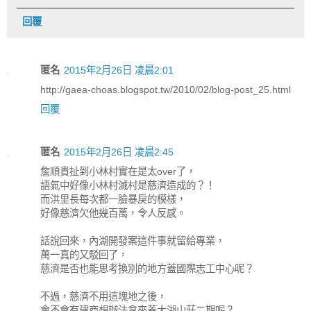
回覆
匿名
2015年2月26日 凌晨2:01
http://gaea-choas.blogspot.tw/2010/02/blog-post_25.html
回覆
匿名
2015年2月26日 凌晨2:45
詹順貴扯到小林村實在是太over了，
語氣中好像小林村滅村是慈濟造成的？！
而洪里長每次都一臉暴戾的模樣，
好像慈濟欠他幾百萬，令人反感。
話說回來，內湖開發案這件事就留給專業，
萬一真的又駁回了，
慈濟是否也能思考換別的地方蓋國際志工中心呢？
不過，慈濟不用這塊地之後，
會不會有建商想辦法拿來蓋大湖山莊二期呢？