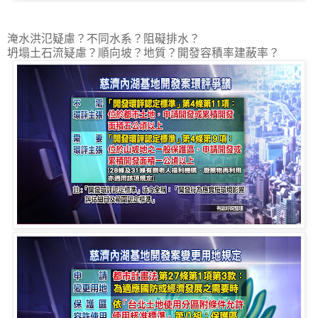
淹水洪氾疑慮？不同水系？阻礙排水？
坍塌土石流疑慮？順向坡？地質？開發容積率建蔽率？