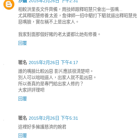
沙蟲
2015年2月26日 下午2:31
相較洪里長文件齊備，周技師跟釋昭慧只會出一張嘴...
尤其釋昭慧修養太差，詹律師一招中駟打下駟就逼出釋昭慧兇
惡嘴臉，實在稱不上是出家人。
我家對面那個好賭的老太婆都比她有修養。
回覆
匿名
2015年2月26日 下午4:17
誰的嘴臉比較凶惡 影片應該很清楚吧。
別人可以咄咄逼人，出家人就不能凶惡。
所以善真的是專門給出家人修的？
大家評評理吧
回覆
匿名
2015年2月26日 下午5:31
這裡好多擁護慈濟的婉君
回覆