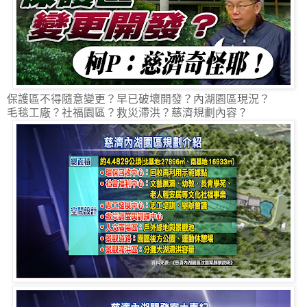
保護區不得隨意變更？早已破壞開發？內湖園區現況？
毛毯工廠？社福園區？救災滯洪？慈濟規劃內容？