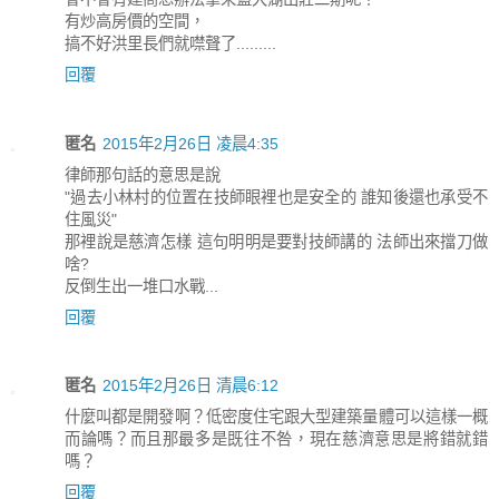
有炒高房價的空間，
搞不好洪里長們就噤聲了.........
回覆
匿名
2015年2月26日 凌晨4:35
律師那句話的意思是說
"過去小林村的位置在技師眼裡也是安全的 誰知後還也承受不
住風災"
那裡說是慈濟怎樣 這句明明是要對技師講的 法師出來擋刀做
啥?
反倒生出一堆口水戰...
回覆
匿名
2015年2月26日 清晨6:12
什麼叫都是開發啊？低密度住宅跟大型建築量體可以這樣一概
而論嗎？而且那最多是既往不咎，現在慈濟意思是將錯就錯
嗎？
回覆