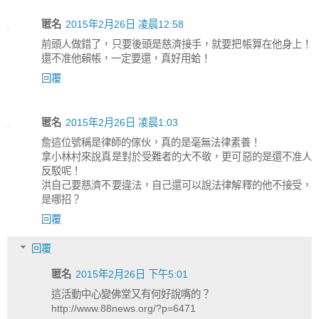
匿名
2015年2月26日 凌晨12:58
前頭人做錯了，只要後頭是慈濟接手，就要把帳算在他身上！
還不准他賴帳，一定要還，真好用蛤！
回覆
匿名
2015年2月26日 凌晨1:03
詹這位號稱是律師的傢伙，真的是毫無法律素養！
拿小林村來說真是對於受難者的大不敬，更可惡的是還不准人
反駁呢！
洪自己要慈濟不要違法，自己還可以說法律解釋的他不接受，
是哪招？
回覆
回覆
匿名
2015年2月26日 下午5:01
這活動中心變佛堂又有何好說嘴的？
http://www.88news.org/?p=6471