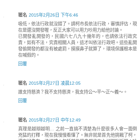
匿名
2015年2月26日 下午6:46
吸低，依法行政就沒錯了。請柯市長依法行政，審慎評估，現
在是還沒開發喔，反正大家可以用力吵用力給他討論。
已開發亂開發的，民國六七八九十幾年的，也請依法行政究
責，如有不法，究責相關人員，這才叫依法行政吧。這些亂開
發偷開發的都沒有被處罰，摸摸鼻子就算了，環境保護根本是
在喊假的。
回覆
匿名
2015年2月27日 凌晨12:05
誰支持慈濟？我不支持慈濟，我支持公～平～正～義～。
回覆
匿名
2015年2月27日 中午12:49
真理是越辯越明… 之前一直搞不清楚為什麼很多人會一面倒
兇猛的打釋，現在我慢慢看懂了。無非就是首先他挑戰了柯，