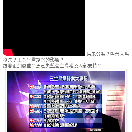
馬朱分裂？藍營棄馬
投朱？王金平黨籍案的影響？
跛腳更加嚴重？馬已失藍營主導權及內部支持？