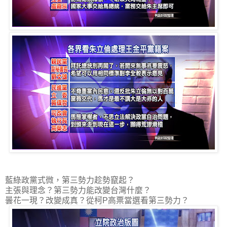
藍綠政黨式微，第三勢力趁勢竄起？
主張與理念？第三勢力能改變台灣什麼？
曇花一現？改變成真？從柯P高票當選看第三勢力？