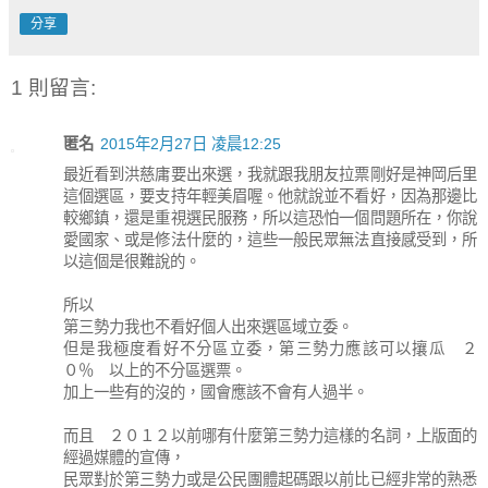
分享
1 則留言:
匿名
2015年2月27日 凌晨12:25
最近看到洪慈庸要出來選，我就跟我朋友拉票剛好是神岡后里
這個選區，要支持年輕美眉喔。他就說並不看好，因為那邊比
較鄉鎮，還是重視選民服務，所以這恐怕一個問題所在，你說
愛國家、或是修法什麼的，這些一般民眾無法直接感受到，所
以這個是很難說的。
所以
第三勢力我也不看好個人出來選區域立委。
但是我極度看好不分區立委，第三勢力應該可以攘瓜 ２
０％ 以上的不分區選票。
加上一些有的沒的，國會應該不會有人過半。
而且 ２０１２以前哪有什麼第三勢力這樣的名詞，上版面的
經過媒體的宣傳，
民眾對於第三勢力或是公民團體起碼跟以前比已經非常的熟悉