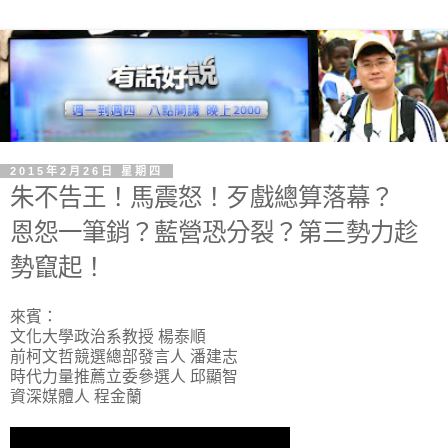
2015年2月26日 星期四
朱不告王！馬震怒！歹戲總算落幕？
恩怨一筆銷？藍營恐分裂？第三勢力趁
勢竄起！
來賓：
文化大學政治系教授 楊泰順
前柯文哲競選總部發言人 潘建志
時代力量推薦立委參選人 邱顯智
資深媒體人 程金蘭