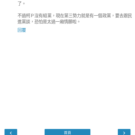
了。
不過柯Ｐ沒有組黨，現在第三勢力就是有一個政黨，要去跟民
進黨談，恐怕是太過一廂情願啦。
回覆
‹
›
首頁