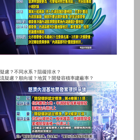
疑慮？不同水系？阻礙排水？
流疑慮？順向坡？地質？開發容積率建蔽率？