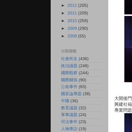
►
2012
(205)
►
2011
(209)
►
2010
(259)
►
2009
(290)
►
2008
(55)
分類標籤
社會民生
(436)
政治議題
(248)
國際觀察
(244)
國際關係
(90)
公衛事件
(83)
國富論專題
(38)
大開後門
中國
(36)
興建社福
教育議題
(32)
專業問題
軍事議題
(24)
司法事件
(23)
人物專訪
(19)