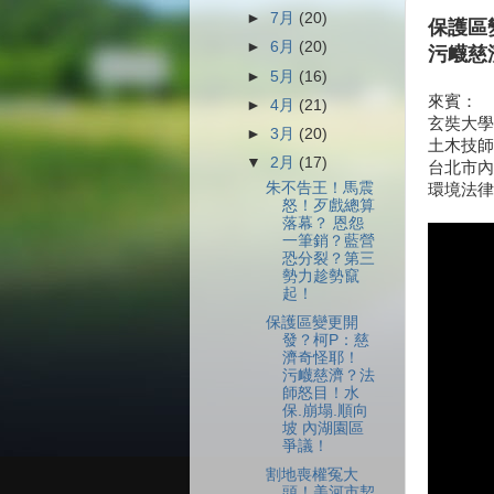
►
7月
(20)
保護區
►
6月
(20)
污衊慈
►
5月
(16)
來賓：
►
4月
(21)
玄奘大學
►
3月
(20)
土木技師
▼
2月
(17)
台北市內
朱不告王！馬震
環境法律
怒！歹戲總算
落幕？ 恩怨
一筆銷？藍營
恐分裂？第三
勢力趁勢竄
起！
保護區變更開
發？柯P：慈
濟奇怪耶！
污衊慈濟？法
師怒目！水
保.崩塌.順向
坡 內湖園區
爭議！
割地喪權冤大
頭！美河市契