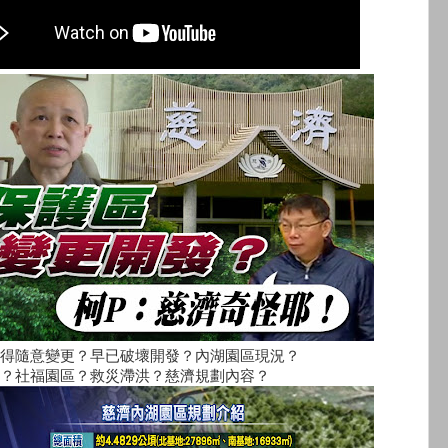
得隨意變更？早已破壞開發？內湖園區現況？
？社福園區？救災滯洪？慈濟規劃內容？