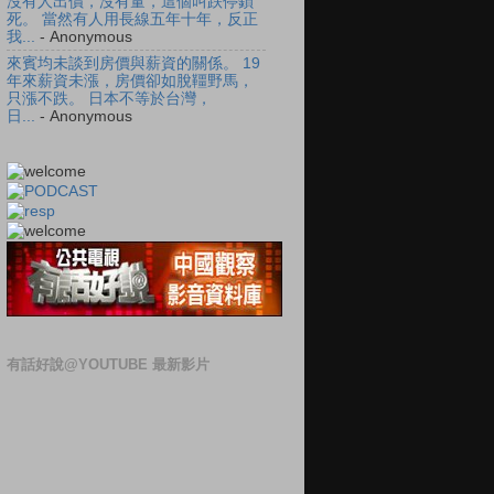
沒有人出價，沒有量，這個叫跌停鎖
死。 當然有人用長線五年十年，反正
我...
- Anonymous
來賓均未談到房價與薪資的關係。 19
年來薪資未漲，房價卻如脫韁野馬，
只漲不跌。 日本不等於台灣，
日...
- Anonymous
有話好說@YOUTUBE 最新影片