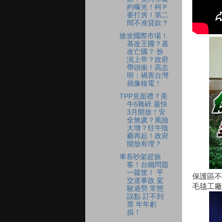
約曝光！柯Ｐ
要打房！第二
間不准貸款？
搶攻國際市場！
基改王國？基
改亡國？ 扮
演上帝？政府
帶頭衝！高志
明：禍害台灣
就像核電！
TPP見面禮？美
牛6雜碎 最快
3月開放！安
全無虞？風險
大增？狂牛陰
霾再起！政府
開放有理？
車長吵架趕旅
客！台鐵問題
一籮筐！ 平
保護區不
交道事故 駕
毛毯工廠
駛過勞 常態
誤點 訂不到
票 年年虧
損！