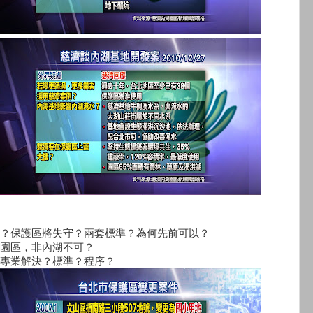
？保護區將失守？兩套標準？為何先前可以？
園區，非內湖不可？
專業解決？標準？程序？