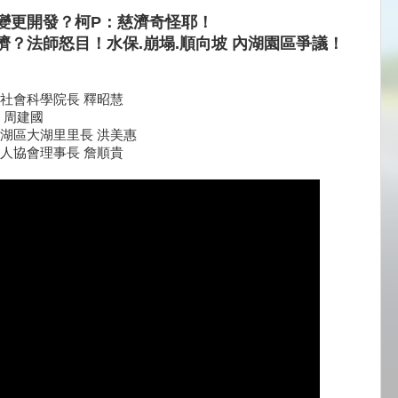
變更開發？柯P：慈濟奇怪耶！
濟？法師怒目！水保.崩塌.順向坡 內湖園區爭議！
社會科學院長 釋昭慧
 周建國
湖區大湖里里長 洪美惠
人協會理事長 詹順貴