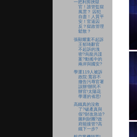
一把利剪挾獄
官！誰管監獄
風雲？ 囚犯
自盡！人質平
安！官逼囚
反？獄政管理
鬆散？
張顯耀案不起訴
王郁琦辭官
不起訴的洩
密?烏龍共諜
案?動搖中的
兩岸與國安?
學運119人被訴
政院:寬容不
撤告污辱官署
該辦!辦民不
辦官!太陽花
學運的省思!
高鐵真的沒救
了?破產真與
假?財改急迫?
圖利財團?政
府能接管?高
鐵下一步?
航空業機師荒!