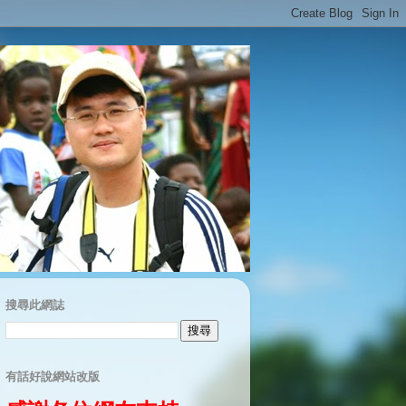
搜尋此網誌
有話好說網站改版