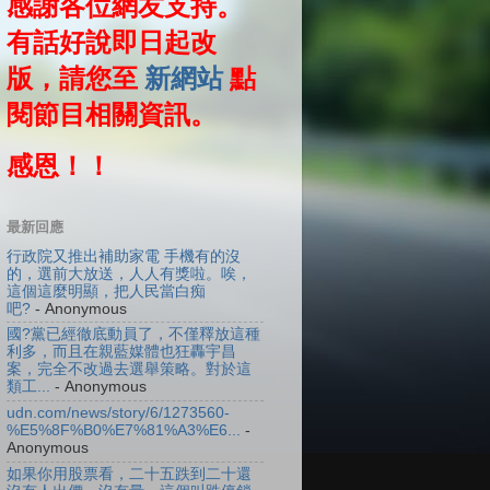
感謝各位網友支持。
有話好說即日起改
版，請您至
新網站
點
閱節目相關資訊。
感恩！！
最新回應
行政院又推出補助家電 手機有的沒
的，選前大放送，人人有獎啦。唉，
這個這麼明顯，把人民當白痴
吧?
- Anonymous
國?黨已經徹底動員了，不僅釋放這種
利多，而且在親藍媒體也狂轟宇昌
案，完全不改過去選舉策略。對於這
類工...
- Anonymous
udn.com/news/story/6/1273560-
%E5%8F%B0%E7%81%A3%E6...
-
Anonymous
如果你用股票看，二十五跌到二十還