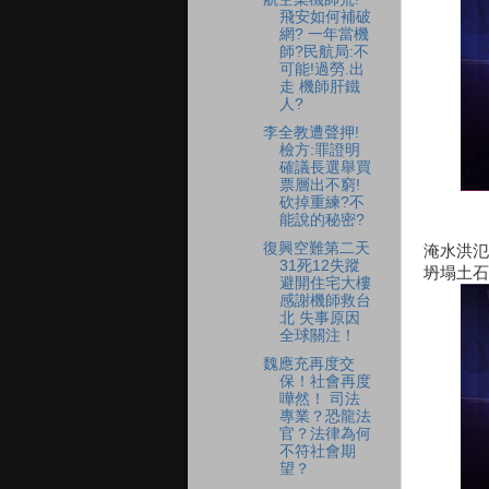
飛安如何補破
網? 一年當機
師?民航局:不
可能!過勞.出
走 機師肝鐵
人?
李全教遭聲押!
檢方:罪證明
確議長選舉買
票層出不窮!
砍掉重練?不
能說的秘密?
復興空難第二天
淹水洪氾
31死12失蹤
坍塌土石
避開住宅大樓
感謝機師救台
北 失事原因
全球關注！
魏應充再度交
保！社會再度
嘩然！ 司法
專業？恐龍法
官？法律為何
不符社會期
望？