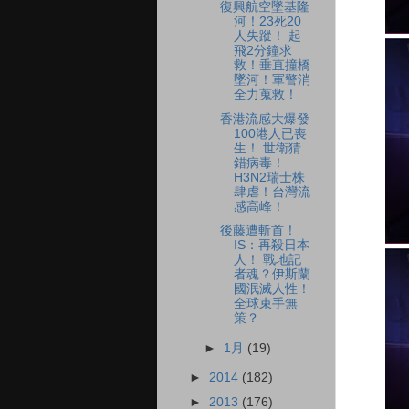
復興航空墜基隆
河！23死20
人失蹤！ 起
飛2分鐘求
救！垂直撞橋
墜河！軍警消
全力蒐救！
香港流感大爆發
100港人已喪
生！ 世衛猜
錯病毒！
H3N2瑞士株
肆虐！台灣流
感高峰！
後藤遭斬首！
IS：再殺日本
人！ 戰地記
者魂？伊斯蘭
國泯滅人性！
全球束手無
策？
►
1月
(19)
►
2014
(182)
►
2013
(176)