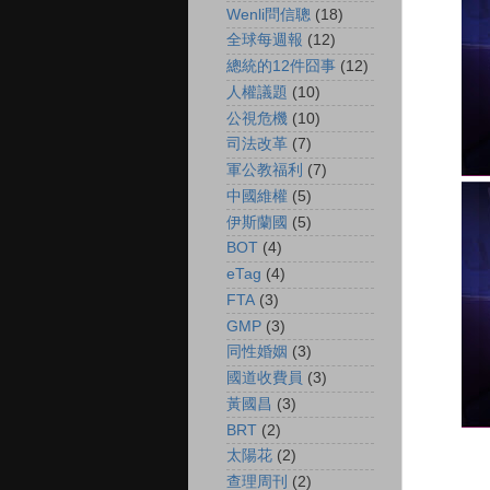
Wenli問信聰
(18)
全球每週報
(12)
總統的12件囧事
(12)
人權議題
(10)
公視危機
(10)
司法改革
(7)
軍公教福利
(7)
中國維權
(5)
伊斯蘭國
(5)
BOT
(4)
eTag
(4)
FTA
(3)
GMP
(3)
同性婚姻
(3)
國道收費員
(3)
黃國昌
(3)
BRT
(2)
太陽花
(2)
查理周刊
(2)