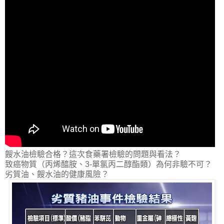
餿水油檢驗合格？這次食藥署檢驗的問題與看法？
致癌物質（丙烯醯胺、3-單氯丙二醇酯類）為何非驗不可？
劣質油、餿水油的健康風險？