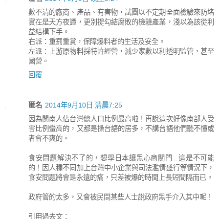
數不清的廠商、產品、有害物，試圖以不定期全面檢驗來防堵
實在是天方夜譚，更別提勾結腐敗的檢驗產業，淺以為該從利
益結構下手。
右派：重罰重賞，保障爆料者的生活及安全。
左派：上游原物料採特許經營，減少家數以利透明監管，甚至
國營。
回覆
匿名
2014年9月10日 清晨7:25
因為閩南人佔台灣總人口比例最高啦！再說這次好像南部人受
害比例蠻高的，又都是操台語的居多，不講台語他們聽不懂或
者會不爽的。
食安問題解決不了的，想學日本讓黑心商關門...這是不可能
的！因人種不同加上台灣中小企業與司法濫情盛行等情況下，
食安問題將會是永遠的痛，只差被爆的時間上長短間隔而已。
政府管的太多，又會被民間某些人士說政府黑手介入其中呢！
引用過去文：