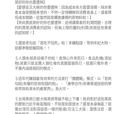
是好的你也要遭殃】
【愛便宜又大碗的你要遭殃：因為成本各方面要漲價，除非業
者本身是開慈善堂的，不然一定得轉嫁到消費者身上，或者降
低成本開銷，這當然就是購進廉價的原物料啦！】
【崇尚貴就是好的你也要遭殃：這得講業者的利潤問題，合理
的利潤是消費者的認知，但無上限的獲利(利潤)則是這些業者
的認知呢！】
＄還是老句話「貪吃不怕死」啦！多賺點錢，等到年紀大時，
就都孝敬給醫院啦！！
＄人類本就是這樣子的啦！虛榮心作祟而已。食品危機(添加
物)其實只是反應人類社會的真實面貌而已，就跟只看外表，
不重內涵是相同的模式。
＄這年代賺錢最有效率的方法是打「團體戰」模式，以「官商
勾結(有權的官與有錢的商)」、「產學合作(有專業或技術的學
術界與有資本的產業界)」為大宗。
＄台灣黑商已跟大陸黑商等級不相上下嘍！政府對於這些黑商
的壓制力近乎無能階段，不知是刻意放水？還是本身無能？就
像台灣司法對惡徒是一樣的態度(司法三大寇：濫情法官、瀆