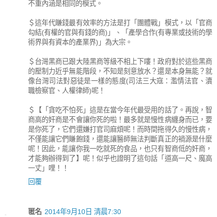
不重內涵是相同的模式。
＄這年代賺錢最有效率的方法是打「團體戰」模式，以「官商
勾結(有權的官與有錢的商)」、「產學合作(有專業或技術的學
術界與有資本的產業界)」為大宗。
＄台灣黑商已跟大陸黑商等級不相上下嘍！政府對於這些黑商
的壓制力近乎無能階段，不知是刻意放水？還是本身無能？就
像台灣司法對惡徒是一樣的態度(司法三大寇：濫情法官、瀆
職檢察官、人權律師)呢！
＄【「貪吃不怕死」這是在當今年代最受用的話了。再說，智
商高的奸商是不會讓你死的啦！最多就是慢性病纏身而已，要
是你死了，它們還嫌打官司麻煩呢！而時間拖得久的慢性病，
不僅能讓它們賺飽錢，還能讓醫師無法判斷真正的禍源是什麼
呢！因此，能讓你我一吃就死的食品，也只有智商低的奸商，
才能夠辦得到了】呢！似乎也證明了這句話「道高一尺、魔高
一丈」哩！！
回覆
匿名
2014年9月10日 清晨7:30