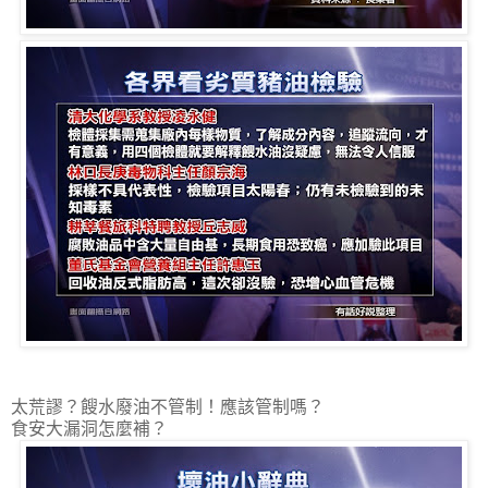
太荒謬？餿水廢油不管制！應該管制嗎？
食安大漏洞怎麼補？