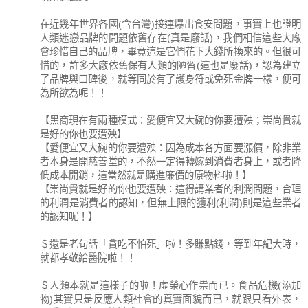
在近幾年世界各國(含台灣)接連爆出食安問題，事實上也證明
人類迷戀品牌的問題依舊存在(真是廢話)，我們相信這些大廠
會珍惜自己的品牌，畢竟這是它們花下大錢所換來的。但很可
惜的，許多大廠依舊保有人類的陋習(這也是廢話)，認為建立
了品牌與口碑後，就等同於有了護身符或免死金牌一樣，便可
為所欲為呢！！
【黑商現在有兩種模式：愛便宜又大碗的你要遭殃；崇尚貴就
是好的你也要遭殃】
【愛便宜又大碗的你要遭殃：因為成本各方面要漲價，除非業
者本身是開慈善堂的，不然一定得轉嫁到消費者身上，或者降
低成本開銷，這當然就是購進廉價的原物料啦！】
【崇尚貴就是好的你也要遭殃：這得講業者的利潤問題，合理
的利潤是消費者的認知，但無上限的獲利(利潤)則是這些業者
的認知呢！】
＄還是老句話「貪吃不怕死」啦！多賺點錢，等到年紀大時，
就都孝敬給醫院啦！！
＄人類本就是這樣子的啦！虛榮心作祟而已。食品危機(添加
物)其實只是反應人類社會的真實面貌而已，就跟只看外表，