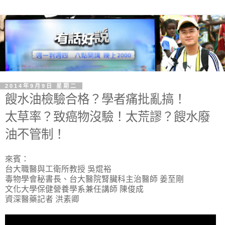
2014年9月9日 星期二
餿水油檢驗合格？學者痛批亂搞！
太草率？致癌物沒驗！太荒謬？餿水廢
油不管制！
來賓：
台大職醫與工衛所教授 吳焜裕
毒物學會秘書長、台大醫院腎臟科主治醫師 姜至剛
文化大學保健營養學系兼任講師 陳俊成
資深醫藥記者 洪素卿