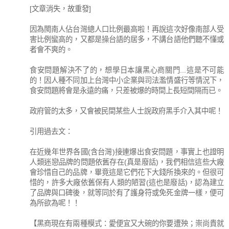
[文章消失，故重發]
因為閩南人佔台灣總人口比例最高啦！再說這次好像南部人受
害比例蠻高的，又都是操台語的居多，不講台語他們聽不懂或
者會不爽的。
食安問題解決不了的，想學日本讓黑心商關門...這是不可能
的！因人種不同加上台灣中小企業與司法濫情盛行等情況下，
食安問題將會是永遠的痛，只差被爆的時間上長短間隔而已。
政府管的太多，又會被民間某些人士說政府黑手介入其中呢！
引用過去文：
在近幾年世界各國(含台灣)接連爆出食安問題，事實上也證明
人類迷戀品牌的問題依舊存在(真是廢話)，我們相信這些大廠
會珍惜自己的品牌，畢竟這是它們花下大錢所換來的。但很可
惜的，許多大廠依舊保有人類的陋習(這也是廢話)，認為建立
了品牌與口碑後，就等同於有了護身符或免死金牌一樣，便可
為所欲為呢！！
【黑商現在有兩種模式：愛便宜又大碗的你要遭殃；崇尚貴就