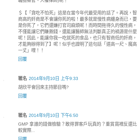
職檢察官、人權律師)呢！
＄【「貪吃不怕死」這是在當今年代最受用的話了。再說，智
商高的奸商是不會讓你死的啦！最多就是慢性病纏身而已，要
是你死了，它們還嫌打官司麻煩呢！而時間拖得久的慢性病，
不僅能讓它們賺飽錢，還能讓醫師無法判斷真正的禍源是什麼
呢！因此，能讓你我一吃就死的食品，也只有智商低的奸商，
才能夠辦得到了】呢！似乎也證明了這句話「道高一尺、魔高
一丈」哩！！
回覆
匿名
2014年9月10日 上午9:33
胡欣平會回來主持節目嗎?
回覆
匿名
2014年9月10日 下午6:50
GMP 拿誰的錢做檢驗？敢得罪客戶玩真的？重賞窩裡反還比
較實際...
回覆