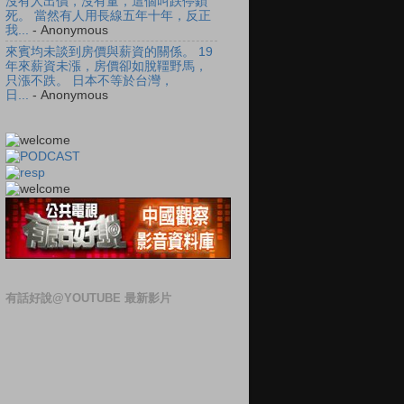
沒有人出價，沒有量，這個叫跌停鎖
死。 當然有人用長線五年十年，反正
我...
- Anonymous
來賓均未談到房價與薪資的關係。 19
年來薪資未漲，房價卻如脫韁野馬，
只漲不跌。 日本不等於台灣，
日...
- Anonymous
有話好說@YOUTUBE 最新影片