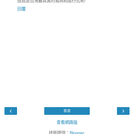
這就是台灣最真實的寫照和進行式呢!
回覆
‹
›
首頁
查看網路版
技術提供：
Blogger
.