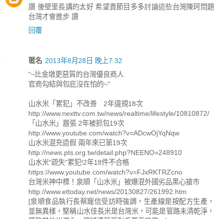
讚 後壁里長講的太好 希望貴節目多多討論這些台灣陳珂問題
台灣才會進步 讚
回覆
匿名
2013年8月28日 晚上7:32
"~比金墩更惡質的台灣優良商人
官商勾結與包庇沒在怕的~"
山水米「累犯」不改善 2年違規18次
http://www.nexttv.com.tw/news/realtime/lifestyle/10810872/
「山水米」囂張 2年被抓包19次
http://www.youtube.com/watch?v=ADcwOjYqNqw
山水米混充造假 兩年來已第19次
http://news.pts.org.tw/detail.php?NEENO=248910
山水米"疏失"累犯!2年18件不合格
https://www.youtube.com/watch?v=FJxRKTRZcno
台灣米神中標！泉順「山水米」被爆混外國劣品黑心搶市
http://www.ettoday.net/news/20130827/261992.htm
[泉順食品執行長蔡寵信受訪時強調，生產線是按配方生產，
並無異樣，堅稱山水佳長米是台灣米，可能是管路未清乾淨，