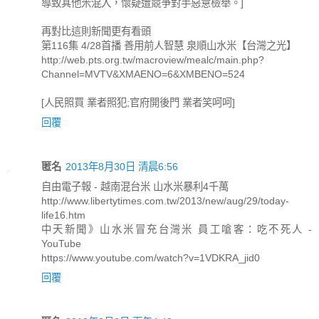
導致其他米混入，懷疑遭競爭對手惡意檢舉。]
再對比這則新聞更有看頭
第116集 4/28首播 善用前人智慧 泉順山水米【台灣之光】
http://web.pts.org.tw/macroview/mealc/main.php?
Channel=MVTV&XMAENO=6&XMBENO=524
[人民照買 業者照犯;官府開後門 業者笑呵呵]
回覆
匿名
2013年8月30日 清晨6:56
自由電子報 - 越南混台米 山水米暴利4千萬
http://www.libertytimes.com.tw/2013/new/aug/29/today-
life16.htm
中天新聞》山水米冒充台灣米 員工嗆客：吃不死人 -
YouTube
https://www.youtube.com/watch?v=1VDKRA_jid0
回覆