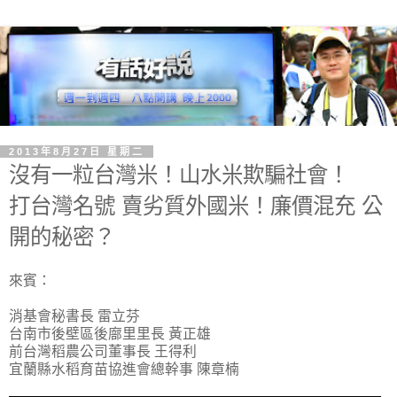
2013年8月27日 星期二
沒有一粒台灣米！山水米欺騙社會！
打台灣名號 賣劣質外國米！廉價混充 公
開的秘密？
來賓：
消基會秘書長 雷立芬
台南市後壁區後廍里里長 黃正雄
前台灣稻農公司董事長 王得利
宜蘭縣水稻育苗協進會總幹事 陳章楠