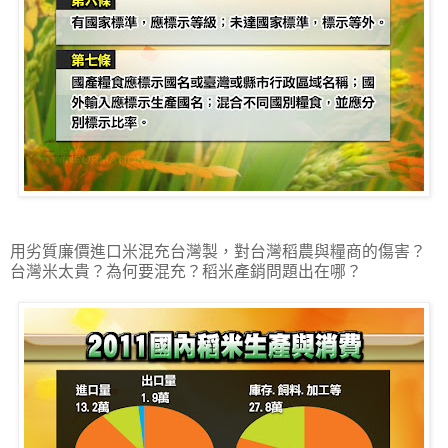
用劣質廉價進口米混充台灣製，對台灣稻農與糧商的傷害？
台灣米太貴？為何要混充？稻米產銷問題出在哪？