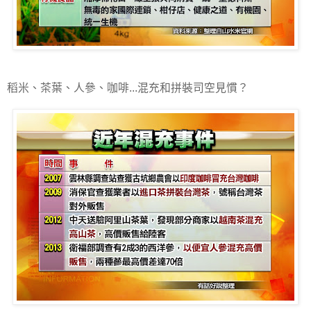
稻米、茶葉、人參、咖啡...混充和拼裝司空見慣？