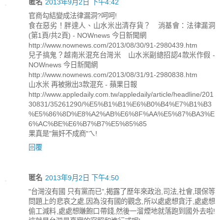
匿名
2013年9月2日 下午4:42
官商勾結變成法律漏洞?呵呵!
食在惡劣！胖達人、山水米出清存貨？ 消基會：法律漏洞
(第1頁/共2頁) - NOWnews 今日新聞網
http://www.nownews.com/2013/08/30/91-2980439.htm
兒子搞鬼？越南米混充台灣米 山水米副總招認4款米作假 -
NOWnews 今日新聞網
http://www.nownews.com/2013/08/31/91-2980838.htm
山水米 再被揪出3款混充 - 蘋果日報
http://www.appledaily.com.tw/appledaily/article/headline/201
30831/35261290/%E5%B1%B1%E6%B0%B4%E7%B1%B3
%E5%86%8D%E8%A2%AB%E6%8F%AA%E5%87%BA3%E
6%AC%BE%E6%B7%B7%E5%85%85
果真是"無奸不成商"ㄟ!
回覆
匿名
2013年9月2日 下午4:50
"台灣沒有國 只有黨而已",揭露了歷年來政治,司法,社會,環保等
問題上的悲哀之處,因為沒有國的觀念,所以處處想貪汙,處處想
偷工減料,處處想賺飽口帶錢,然後一溜煙地就落跑到國外去啦!