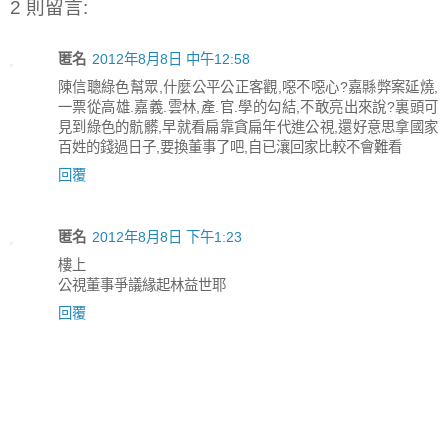
2 則留言:
匿名
2012年8月8日 中午12:58
陳信聰綠色幫眾,什麼公平公正客觀,噁不噁心?嘉縣弊案延燒,
一票從高雄.嘉義.雲林,產.官.學的勾結,不敢亮出來說?裏頭可
見到綠色的骯髒,早就看扁靠貪扁年代進公視,還好意思拿國家
百姓的錢過日子,要換董事了吧,自已瀼回家比較不會難看
回覆
匿名
2012年8月8日 下午1:23
樓上
公視董事爭議緣起林益世耶
回覆