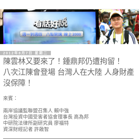
2012年8月7日 星期二
陳雲林又要來了！鍾鼎邦仍遭拘留！
八次江陳會登場 台灣人在大陸 人身財產
沒保障！
來賓：
兩岸協議監聯盟召集人 賴中強
台灣投資中國受害者協會理事長 高為邦
中研院法律所副研究員 廖福特
資深財經記者 許啟智