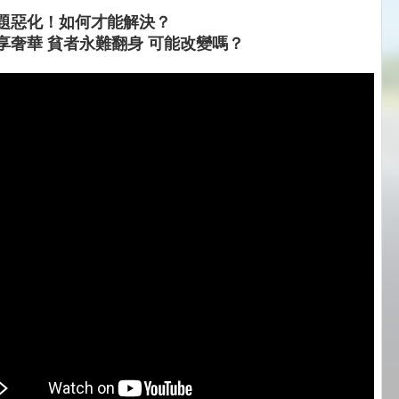
題惡化！如何才能解決？
享奢華 貧者永難翻身 可能改變嗎？