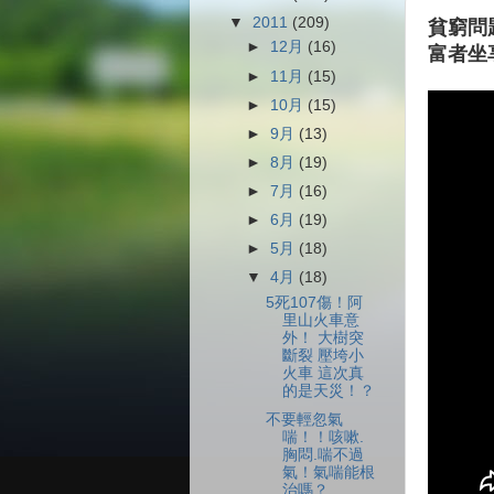
▼
2011
(209)
貧窮問
►
12月
(16)
富者坐
►
11月
(15)
►
10月
(15)
►
9月
(13)
►
8月
(19)
►
7月
(16)
►
6月
(19)
►
5月
(18)
▼
4月
(18)
5死107傷！阿
里山火車意
外！ 大樹突
斷裂 壓垮小
火車 這次真
的是天災！？
不要輕忽氣
喘！！咳嗽.
胸悶.喘不過
氣！氣喘能根
治嗎？