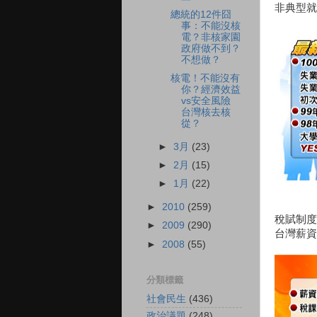
非典型就
總統的12件囧
事：不能沒核
電？非核家園
政府做不到？
不想做？
核電！不能沒有
你？經濟效益
vs安全風險
台灣核去核
從？
►
3月
(23)
►
2月
(15)
►
1月
(22)
►
2010
(259)
稅賦制度
►
2009
(290)
台灣薪資
►
2008
(55)
分類標籤
社會民生
(436)
政治議題
(248)