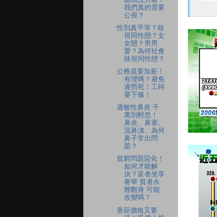
我們真的需要
公視？
性別真平等？歧
視同性戀？女
女戀？男男
愛？為何社會
歧視同性戀？
公務員要加薪！
有理嗎？避免
過勞死！工時
要下修！
過敏性鼻炎 千
萬別輕忽！
鼻炎、鼻塞、
流鼻涕…為何
鼻子常出問
題？
貧窮問題惡化！
如何才能解
決？富者坐享
奢華 貧者永
難翻身 可能
改變嗎？
香菸價格又要