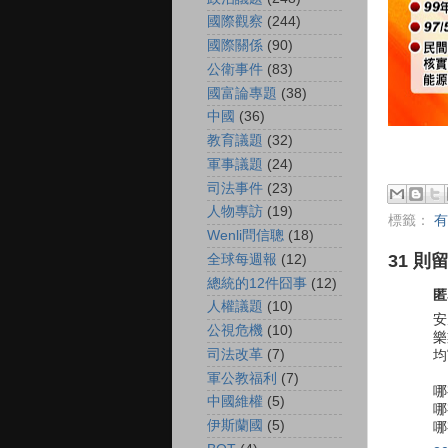
國際觀察
(244)
國際關係
(90)
公衛事件
(83)
國富論專題
(38)
中國
(36)
教育議題
(32)
軍事議題
(24)
司法事件
(23)
人物專訪
(19)
標籤：
有
Wenli問信聰
(18)
31 則
全球每週報
(12)
總統的12件囧事
(12)
匿
人權議題
(10)
安
公視危機
(10)
樂
司法改革
(7)
均
軍公教福利
(7)
哪
中國維權
(5)
哪
伊斯蘭國
(5)
哪