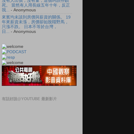
沒有人出價，沒有量，這個叫跌停鎖
死。 當然有人用長線五年十年，反正
我...
- Anonymous
來賓均未談到房價與薪資的關係。 19
年來薪資未漲，房價卻如脫韁野馬，
只漲不跌。 日本不等於台灣，
日...
- Anonymous
有話好說@YOUTUBE 最新影片