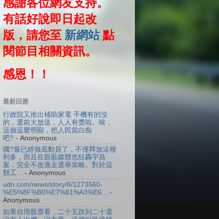
感謝各位網友支持。
有話好說即日起改
版，請您至
新網站
點
閱節目相關資訊。
感恩！！
最新回應
行政院又推出補助家電 手機有的沒
的，選前大放送，人人有獎啦。唉，
這個這麼明顯，把人民當白痴
吧?
- Anonymous
國?黨已經徹底動員了，不僅釋放這種
利多，而且在親藍媒體也狂轟宇昌
案，完全不改過去選舉策略。對於這
類工...
- Anonymous
udn.com/news/story/6/1273560-
%E5%8F%B0%E7%81%A3%E6...
-
Anonymous
如果你用股票看，二十五跌到二十還