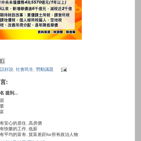
話好說
,
社會民生
,
勞動議題
留言:
名 提到...
居
業
富
有安心的居住..高房價
有快樂的工作..低薪
有平均的富有..貧富差距for所有政治人物