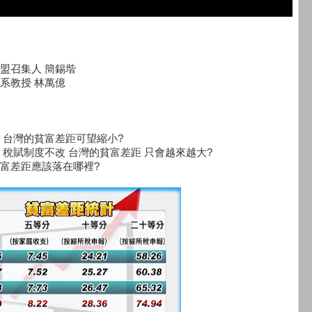
盟召集人 簡錫堦
系教授 林萬億
 台灣的貧富差距可望縮小?
 稅賦制度不改 台灣的貧富差距 只會越來越大?
富差距應該落在哪裡?