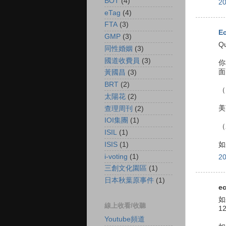
BOT
(4)
2
eTag
(4)
FTA
(3)
E
GMP
(3)
Qu
同性婚姻
(3)
國道收費員
(3)
你
面
黃國昌
(3)
BRT
(2)
（
太陽花
(2)
美
查理周刊
(2)
IOI集團
(1)
（
ISIL
(1)
ISIS
(1)
如
i-voting
(1)
2
三創文化園區
(1)
日本秋葉原事件
(1)
ec
如
線上收看/收聽
1
Youtube頻道