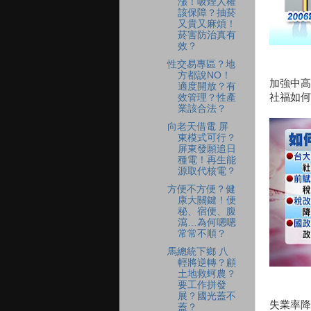
漲！吸煙人權
該保障？抽菸
又貴又麻煩！
菸害防治真有
效？
性交易專區？地
方都說NO！
加強中高
適度開放？有
社福如何
效管理？性產
業該合法？
向老天借電 屏
東模式可行？
屏東發願追日
種電！再生能
源取代核電？
方便不方便？健
康大關鍵！便
秘、宿便、腹
瀉…為何嗯嗯
常常不順？
馬總統下鄉 八
輕將逆轉？顧
土地救蚵農？
要工作拼發
展？國光蓋不
失業率降
蓋？