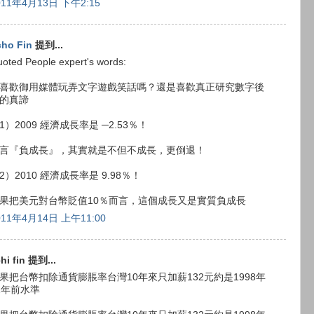
011年4月13日 下午2:15
cho Fin
提到...
oted People expert's words:
喜歡御用媒體玩弄文字遊戲笑話嗎？還是喜歡真正研究數字後
的真諦
1）2009 經濟成長率是 ─2.53％！
言『負成長』，其實就是不但不成長，更倒退！
2）2010 經濟成長率是 9.98％！
果把美元對台幣貶值10％而言，這個成長又是實質負成長
011年4月14日 上午11:00
hi fin 提到...
果把台幣扣除通貨膨脹率台灣10年來只加薪132元約是1998年
2年前水準