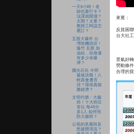
一天8小時！老
師也要打卡？
沒課就開溜？
來賓：
太閒？太累？
教師工時該怎
反貧困聯
麼訂？
台大社工
五股大爆炸 台
灣危機四伏！
爆竹.瓦斯.加
油站…你身邊
有多少未爆
景氣好轉
彈？
勞動條件
國光石化 今明
合理的貧
最後決戰！八
輕真會遭否
決？環保真能
勝經濟？
文明代價：大腸
癌！十大癌症
首位 每48分
多1人 如何預
防大腸癌？
公視的美麗與哀
愁媒體清流？
曲高沒人看？