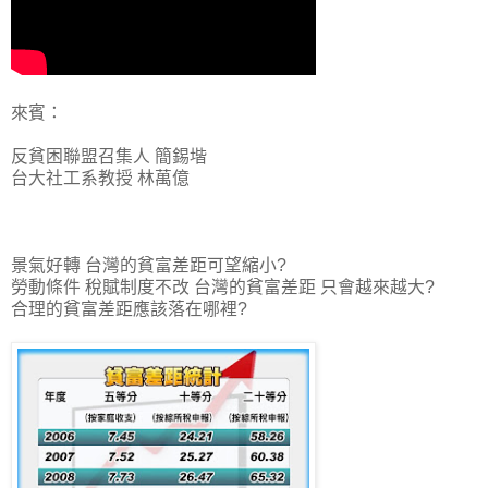
來賓：
反貧困聯盟召集人 簡錫堦
台大社工系教授 林萬億
景氣好轉 台灣的貧富差距可望縮小?
勞動條件 稅賦制度不改 台灣的貧富差距 只會越來越大?
合理的貧富差距應該落在哪裡?