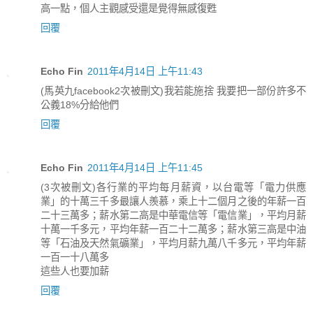
高一點，個人主觀感受還是覺得無感復甦
回覆
Echo Fin
2011年4月14日 上午11:43
(馬英九facebook2次被刪文)我若能施捨 我要把一部份許多不
公義18%分給他們
回覆
Echo Fin
2011年4月14日 上午11:45
(3次被刪文)各行業的平均每月薪資，以台電等「電力供應
業」的十萬三千多最讓人羨慕，乘上十二個月之後的年薪一百
二十三萬多；薪水第二高是中華電信等「電信業」，平均月薪
十萬一千多元，平均年薪一百二十二萬多；薪水第三高是中油
等「石油及天然氣礦業」，平均月薪九萬八千多元，平均年薪
一百一十八萬多
這些人也要加薪
回覆