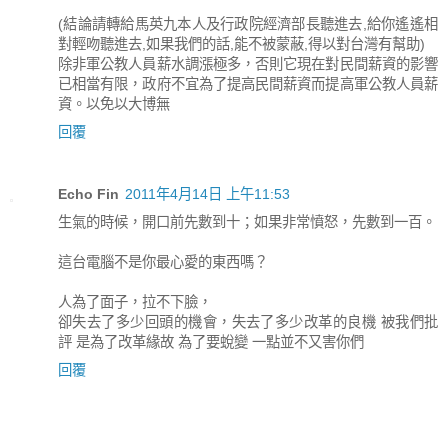
(結論請轉給馬英九本人及行政院經濟部長聽進去,給你遙遙相
對輕吻聽進去,如果我們的話,能不被蒙蔽,得以對台灣有幫助)
除非軍公教人員薪水調漲極多，否則它現在對民間薪資的影響
已相當有限，政府不宜為了提高民間薪資而提高軍公教人員薪
資。以免以大博無
回覆
Echo Fin
2011年4月14日 上午11:53
生氣的時候，開口前先數到十；如果非常憤怒，先數到一百。
這台電腦不是你最心愛的東西嗎？
人為了面子，拉不下臉，
卻失去了多少回頭的機會，失去了多少改革的良機 被我們批
評 是為了改革緣故 為了要蛻變 一點並不又害你們
回覆