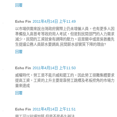
回覆
Echo Fin
2011年4月14日 上午11:49
以市場供需來說台灣政府實際上仍未增僱人員，也有更多人因
準備投入高普考等政府用人考試，但是對民間部門的人力需求
減少，民間的工資就會有調降的壓力。這是關中或是吳敦義先
生提議公務人員薪水要調高,民間薪水卻實質下降的理由?
回覆
Echo Fin
2011年4月14日 上午11:50
威權時代，勞工是不能示威和罷工的，因此勞工很難集體要求
提高工資，工資的上升主要是靠勞工跳槽及老板挖角的市場力
量來達成
回覆
Echo Fin
2011年4月14日 上午11:51
勞工可以抗議加薪 但是不是長久辦法