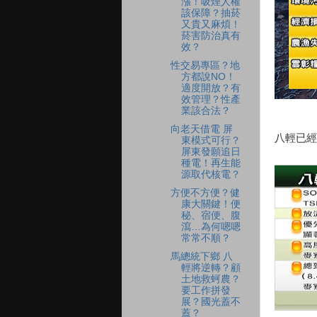
漲！吸煙人權
該保障？抽菸
又貴又麻煩！
菸害防治真有
效？
性交易專區？地
方都說NO！
適度開放？有
效管理？性產
業該合法？
向老天借電 屏
八輕已經
東模式可行？
屏東發願追日
種電！再生能
源取代核電？
方便不方便？健
康大關鍵！便
秘、宿便、腹
瀉…為何嗯嗯
常常不順？
馬總統下鄉 八
輕將逆轉？顧
土地救蚵農？
要工作拼發
展？國光蓋不
蓋？