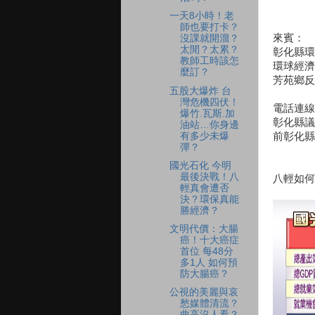
一天8小時！老
師也要打卡？
來賓：
沒課就開溜？
太閒？太累？
彰化縣環
教師工時該怎
環球經濟
麼訂？
芳苑鄉反
五股大爆炸 台
灣危機四伏！
電話連線
爆竹.瓦斯.加
彰化縣議
油站…你身邊
有多少未爆
前彰化縣
彈？
國光石化 今明
最後決戰！八
八輕如何
輕真會遭否
決？環保真能
勝經濟？
文明代價：大腸
癌！十大癌症
首位 每48分
多1人 如何預
防大腸癌？
公視的美麗與哀
愁媒體清流？
曲高沒人看？