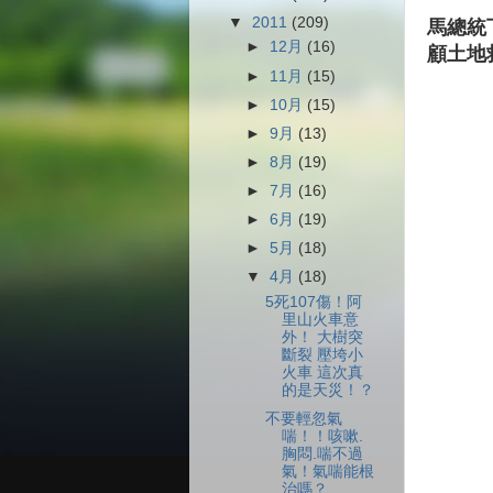
▼
2011
(209)
馬總統
►
12月
(16)
顧土地
►
11月
(15)
►
10月
(15)
►
9月
(13)
►
8月
(19)
►
7月
(16)
►
6月
(19)
►
5月
(18)
▼
4月
(18)
5死107傷！阿
里山火車意
外！ 大樹突
斷裂 壓垮小
火車 這次真
的是天災！？
不要輕忽氣
喘！！咳嗽.
胸悶.喘不過
氣！氣喘能根
治嗎？