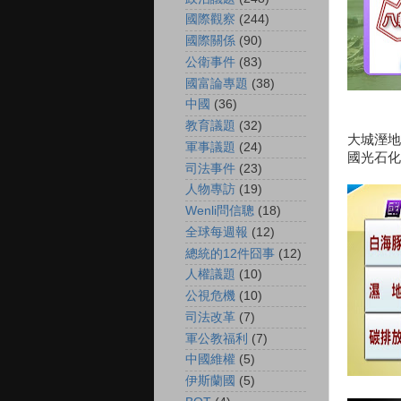
國際觀察
(244)
國際關係
(90)
公衛事件
(83)
國富論專題
(38)
中國
(36)
教育議題
(32)
大城溼地
軍事議題
(24)
國光石化
司法事件
(23)
人物專訪
(19)
Wenli問信聰
(18)
全球每週報
(12)
總統的12件囧事
(12)
人權議題
(10)
公視危機
(10)
司法改革
(7)
軍公教福利
(7)
中國維權
(5)
伊斯蘭國
(5)