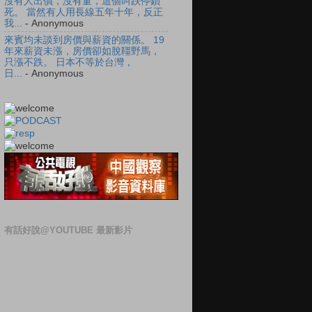
沒有人出價，沒有量，這個叫跌停鎖
死。 當然有人用長線五年十年，反正
我...
- Anonymous
來賓均未談到房價與薪資的關係。 19
年來薪資未漲，房價卻如脫韁野馬，
只漲不跌。 日本不等於台灣，
日...
- Anonymous
有話好說@YOUTUBE 最新影片