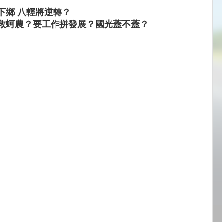
下鄉 八輕將逆轉？
救蚵農？要工作拼發展？國光蓋不蓋？