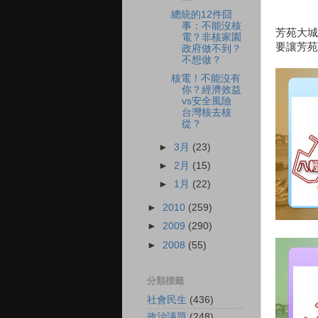
總統的12件囧
事：不能沒核
芳苑大城
電？非核家園
要讓芳苑
政府做不到？
不想做？
核電！不能沒有
你？經濟效益
vs安全風險
台灣核去核
從？
►
3月
(23)
►
2月
(15)
►
1月
(22)
►
2010
(259)
►
2009
(290)
►
2008
(55)
分類標籤
社會民生
(436)
政治議題
(248)