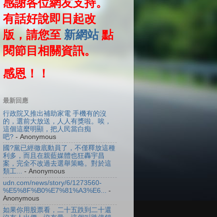
感謝各位網友支持。
有話好說即日起改
版，請您至
新網站
點
閱節目相關資訊。
感恩！！
最新回應
行政院又推出補助家電 手機有的沒
的，選前大放送，人人有獎啦。唉，
這個這麼明顯，把人民當白痴
吧?
- Anonymous
國?黨已經徹底動員了，不僅釋放這種
利多，而且在親藍媒體也狂轟宇昌
案，完全不改過去選舉策略。對於這
類工...
- Anonymous
udn.com/news/story/6/1273560-
%E5%8F%B0%E7%81%A3%E6...
-
Anonymous
如果你用股票看，二十五跌到二十還