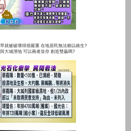
早就被破壞得很嚴重 在地居民無法賴以維生?
與大城溼地 可以兩者並存 創造雙贏嗎?