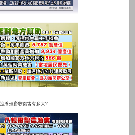
漁養殖畜牧傷害有多大?