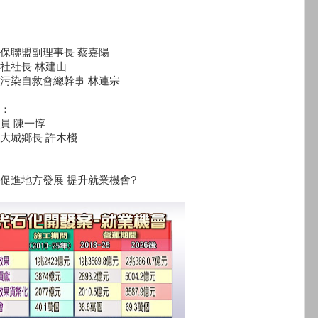
保聯盟副理事長 蔡嘉陽
社社長 林建山
污染自救會總幹事 林連宗
：
員 陳一惇
大城鄉長 許木棧
促進地方發展 提升就業機會?