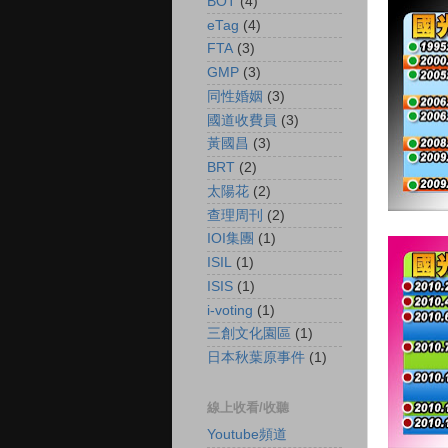
BOT
(4)
eTag
(4)
FTA
(3)
GMP
(3)
同性婚姻
(3)
國道收費員
(3)
黃國昌
(3)
BRT
(2)
太陽花
(2)
查理周刊
(2)
IOI集團
(1)
ISIL
(1)
ISIS
(1)
i-voting
(1)
三創文化園區
(1)
日本秋葉原事件
(1)
線上收看/收聽
Youtube頻道