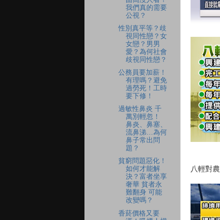
我們真的需要
公視？
性別真平等？歧
視同性戀？女
女戀？男男
愛？為何社會
歧視同性戀？
公務員要加薪！
有理嗎？避免
過勞死！工時
要下修！
過敏性鼻炎 千
萬別輕忽！
鼻炎、鼻塞、
流鼻涕…為何
鼻子常出問
題？
貧窮問題惡化！
八輕對農
如何才能解
決？富者坐享
奢華 貧者永
難翻身 可能
改變嗎？
香菸價格又要