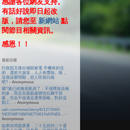
感謝各位網友支持。
有話好說即日起改
版，請您至
新網站
點
閱節目相關資訊。
感恩！！
最新回應
行政院又推出補助家電 手機有的沒
的，選前大放送，人人有獎啦。唉，
這個這麼明顯，把人民當白痴
吧?
- Anonymous
國?黨已經徹底動員了，不僅釋放這種
利多，而且在親藍媒體也狂轟宇昌
案，完全不改過去選舉策略。對於這
類工...
- Anonymous
udn.com/news/story/6/1273560-
%E5%8F%B0%E7%81%A3%E6...
-
Anonymous
如果你用股票看，二十五跌到二十還