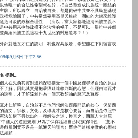
以他唯一的合法性希望就在於，把自己塑造成民族統一團結的
主牌．所以獨立，自治或自決，都是戳破中共並不具民意基礎
政權危險因子，中共當然要用高舉民族統一團結的大旗來維護
危危可汲的政權合理性．（所以，當大家都能認清民族主義不
是中共用來掩飾政權不合法性的幌子，不是可以一舉推中共倒
並棄絕民族主義這種十九世紀的封建遺毒？！）
外針對達瓦才仁的說明，我也深具啟發，希望能在下則留言表
．
009年9月6日 下午2:56
名 提到...
個人在先前其實對達賴探取接受一個中國及僅尋求自治的原由
不了解，因此其實是抱著懷疑達賴判斷的心態．但經由達瓦才
的說明，才了解達賴作為一個宗教領袖的慈悲及寬容．
瓦才仁解釋，自治並不是他們想解決西藏問題的核心，保留西
的語文，宗教，文化，及環境才是核心要旨．而自治是依照中
憲法架構下尋找出的一種解決之道．換言之，西藏人甘於屈
”中國人的遊戲規則”只為了保存延續自己民族的特色．（想不
遊戲規則竟不過是一紙通天的謊言）而他們這樣卑微的心願都
法如願．