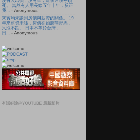
沒有人出價，沒有量，這個叫跌停鎖
死。 當然有人用長線五年十年，反正
我...
- Anonymous
來賓均未談到房價與薪資的關係。 19
年來薪資未漲，房價卻如脫韁野馬，
只漲不跌。 日本不等於台灣，
日...
- Anonymous
有話好說@YOUTUBE 最新影片