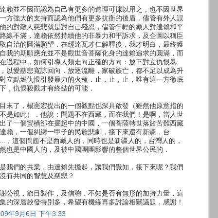
達賴並不因而認為自己有更多的道理可據以用之，也不因世界
一方強大的支持而認為他們有更多抗衡的後盾．儘管有外人誤
他的對敵人慈悲就是對自己殘忍，儘管年輕的藏人對達賴和平
路線不滿，達賴依然持續他的非暴力和平訴求，及企圖以稱臣
取自治的圓滿願望．在經達瓦才仁解釋後，我才明白，最終獲
自我的期願應允並不是觀世音菩薩化身的達賴追求的圓滿，而
在過程中，如何引導人類走向正確的方向：放下對立仇恨暴
，以愛慈悲寬諒回向．放逐流離，家破族亡，都不足以成為升
對立點燃仇恨引發暴力的火種．止，止，止，唯有這一方徹底
下，仇恨殺戮才有終結的可能．
目末了，楊憲宏提出的一個觀點也深具啟發（雖然他原意指的
不是如此）．他說：問題不在西藏，而在我們！是啊，當人世
出了一個蠻橫郤在掘起中的中國，一個菩薩轉世落於苦難西藏
達賴，一個糾纏一甲子的民族悲劇，接下來還有新疆，台
...，這個問題不是西藏人的，同時也是新疆人的，台灣人的，
然也是中國人的，及被中國團團影響的整個世界公民的．
是我們的共業，由達賴先擔起，讓我們覺知，接下來呢？我們
沒有共同的智慧及慈悲？
謝公視，節目製作，及信聰．不知是否有無形的加持力量，這
集的深層啟發特別多，希望有機緣再多討論相關議題．感謝！
009年9月6日 下午3:33