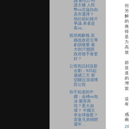
議 顧生計vs
護主權 人民
但
幣vs言論自由
另
高市選擇？
解
熱比婭紀錄片
的
爭議 來者是
換
客vs...
得
殷琪將辭職 高
是
鐵改政府主導
力
虧損慘重 最
高
大BOT變調
放
政府接手會更
好？
節
公視有話好說新
並
企劃：925起
道
連續三天 密
的
切關注澎湖博
灣
弈公投
當
你不知道的中
國：金磚vs泡
這
沫 榮景再
有
現？更大崩
壞？ 中國主
感
宰全球復甦？
兩
雷曼兄弟倒閉
週年 ...
2