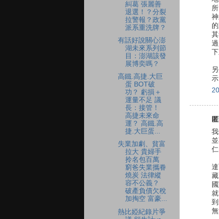
糾葛 張麗善
所
退選！？分裂
神
拉警報？政黨
的
派系重洗牌？
其
有話好說關心澎
過
湖未來系列節
下
目：澎湖該發
展博奕嗎？
另
高鐵.高捷.大巨
示
蛋 BOT破
2
功？ 虧損＋
運量不足 議
長：接管！
高捷未來命
匿
運？ 高鐵.高
捷.大巨蛋...
我
並
失業加劇、貧富
仁
拉大 貴婦手
拎名包百萬
達
窮爸失業攜眷
燒炭 法律縱
藏
容不公義？
國
破產負債欠稅
就
加掏空 富豪...
到
無
熱比婭紀錄片爭