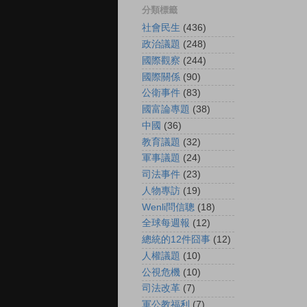
分類標籤
社會民生
(436)
政治議題
(248)
國際觀察
(244)
國際關係
(90)
公衛事件
(83)
國富論專題
(38)
中國
(36)
教育議題
(32)
軍事議題
(24)
司法事件
(23)
人物專訪
(19)
Wenli問信聰
(18)
全球每週報
(12)
總統的12件囧事
(12)
人權議題
(10)
公視危機
(10)
司法改革
(7)
軍公教福利
(7)