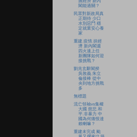
握經濟 新內
閣能過關？
民眾對新政局真
正期待 少口
水別惡鬥 穩
定就業安心養
家
重建.疫情.拚經
濟 新內閣週
四火速上任
新團隊如何迎
接挑戰？
劉兆玄辭閣揆
吳敦義.朱立
倫接棒 從中
央到地方挑戰
多
無標題
流亡領袖vs集權
大國 慈悲.和
平.非暴力 中
國為何痛恨達
賴喇嘛？
重建未完成 颱
風又擱來!? 築