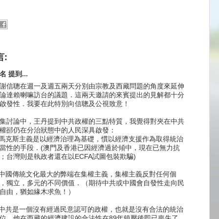
言:
名 提到...
謝信聰在週一及週五兩天分別由宗教及西藏問題的角度來延伸
論達賴喇嘛訪台的議題．這兩天邀請的來賓提出的見解都十分
啟發性．我要在此特別向信聰及公視致意！
集討論中，王丹提到中共政權的三點特質，我覺得對夾在中共
權郤仍在分治狀態中的人民深具啟發：
.馬克斯主義是以經濟治理為基礎，慣以經濟支援作為取得統治
當性的手段．(澳門及香港已因經濟過於傾中，現在已無力抗
；台灣則是執政者還在以ECFA試圖包裝欺騙)
.中國傳統文化最大的弊端在集權主義，集權主義反對任何個
，獨立，多元的不同價值．（期待中共或中國會自發性走向民
自由，猶如緣木求魚！）
.中共是一個沒有經過民意認可的政權，也就是沒有合法的統治
位，他在西藏的經濟建設的合法性在89年鎮壓後即已喪失了，