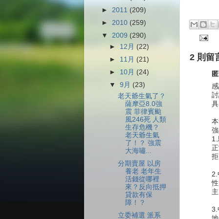
►
2011
(209)
►
2010
(259)
▼
2009
(290)
►
12月
(22)
2 則留
►
11月
(21)
►
10月
(24)
匿
▼
9月
(23)
感
討
老天爺生氣了？
具
薩摩亞8.0強
震 菲律賓颱
風246死 人類
本
生存危機？
強
老天爺生氣
1
了！？ 強震
正
大海嘯...
拒
分期賣屋 以房
養老 老年生
2
活錢從哪裡
性
來？反向抵押
主
貸款有保
障！？
3
立委補選 派系
地