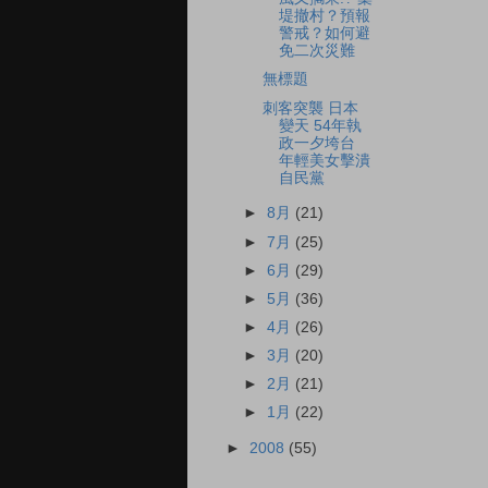
堤撤村？預報
警戒？如何避
免二次災難
無標題
刺客突襲 日本
變天 54年執
政一夕垮台
年輕美女擊潰
自民黨
►
8月
(21)
►
7月
(25)
►
6月
(29)
►
5月
(36)
►
4月
(26)
►
3月
(20)
►
2月
(21)
►
1月
(22)
►
2008
(55)