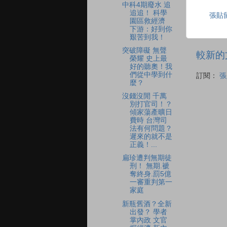
中科4期廢水 追
追追！ 科學
張貼
園區救經濟
下游：好到你
艱苦到我！
突破障礙 無聲
較新的
榮耀 史上最
好的聽奧！我
們從中學到什
訂閱：
張
麼？
沒錢沒閒 千萬
別打官司！？
傾家蕩產曠日
費時 台灣司
法有何問題？
遲來的就不是
正義！...
扁珍遭判無期徒
刑！ 無期.褫
奪終身.罰5億
一審重判第一
家庭
新瓶舊酒？全新
出發？ 學者
掌內政 文官