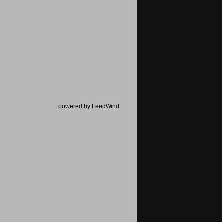
powered by FeedWind