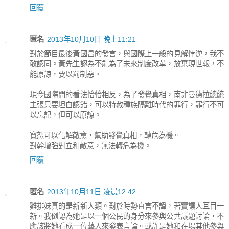
回覆
匿名
2013年10月10日 晚上11:21
對於節目最後黃國昌的發言，與國際上一般的見解悖逆，我不
敢認同。黃先生認為不能為了未來制度改革，放棄現世報，不
能原諒，要以罰制惡。
現今國際間的看法恰恰相反，為了發覺真相，南非曼德拉總統
主張只要坦白認錯，可以特赦種族隔離時代的罪行，罪行不可
以忘記，但可以原諒。
寬恕可以化解敵意，幫助發覺真相，轉危為機。
對幹增強對立和敵意，無法轉危為機。
回覆
匿名
2013年10月11日 凌晨12:42
雞排妹真的是新新人類。對於時勢直言不諱，著實讓人耳目一
新。我倒認為她是以一個公民的身分來參與公共議題討論，不
應該將她看成一位藝人來發表言論。或許是她和在場其他參與