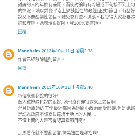
討論的人的年齡有差距，而使討論時有冷場或下句接不到上句
的情況。她以前幾乎沒上過談話性的政經(正式)節目，有話好
說又不像娛樂性節目。難免會有些不適應。我覺得大家都要體
諒和理解。她表現很好阿，我100%支持她。
回覆
Mannheim
2013年10月11日 凌晨2:38
作者已經移除這則留言。
回覆
Mannheim
2013年10月11日 凌晨2:40
每個來賓都說的很好!
藝人雞排妹也說的很好, 她也沒有穿很露來上節目啊!
況且她說她的工作最近都因為她關心政治而受影響,但是她還
是認為政府不該辜負這塊土地上的人民....
不懂上面的人是否有認真看節目啊?
走馬看花就不要亂留言,抹黑扭曲是哪招啊!