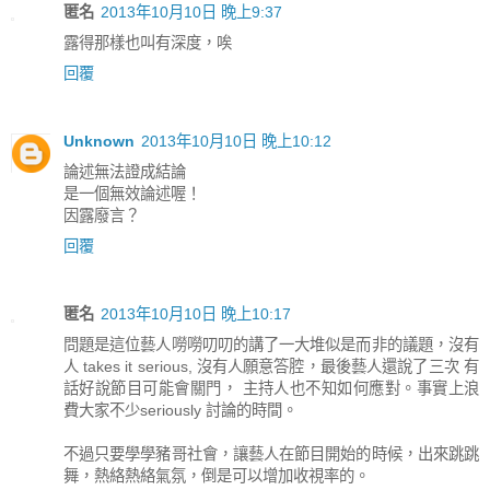
匿名
2013年10月10日 晚上9:37
露得那樣也叫有深度，唉
回覆
Unknown
2013年10月10日 晚上10:12
論述無法證成結論
是一個無效論述喔！
因露廢言？
回覆
匿名
2013年10月10日 晚上10:17
問題是這位藝人嘮嘮叨叨的講了一大堆似是而非的議題，沒有
人 takes it serious, 沒有人願意答腔，最後藝人還說了三次 有
話好說節目可能會關門， 主持人也不知如何應對。事實上浪
費大家不少seriously 討論的時間。
不過只要學學豬哥社會，讓藝人在節目開始的時候，出來跳跳
舞，熱絡熱絡氣氛，倒是可以增加收視率的。