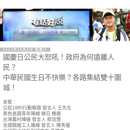
2013年10月9日 星期三
國慶日公民大怒吼！政府為何遠離人
民？
中華民國生日不快樂？各路集結雙十圍
城！
來賓：
公民1985行動聯盟 發言人 王先生
黑色島國青年陣線 總召 魏揚
台灣農村陣線 發言人 蔡培慧
全國關廠工人連線 發言人 陳秀蓮