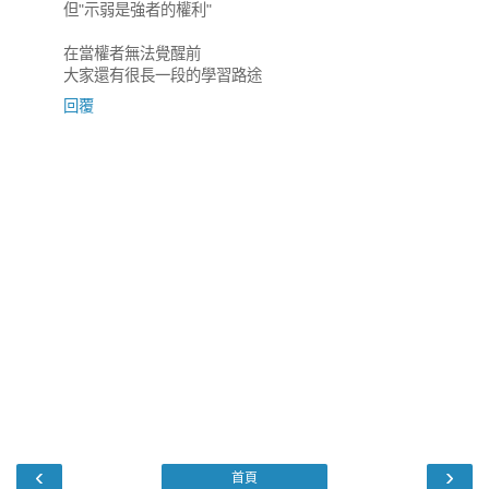
但"示弱是強者的權利"
在當權者無法覺醒前
大家還有很長一段的學習路途
回覆
‹
›
首頁