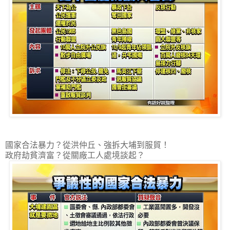
國家合法暴力？從洪仲丘、強拆大埔到服貿！
政府劫貧濟富？從關廠工人處境談起？