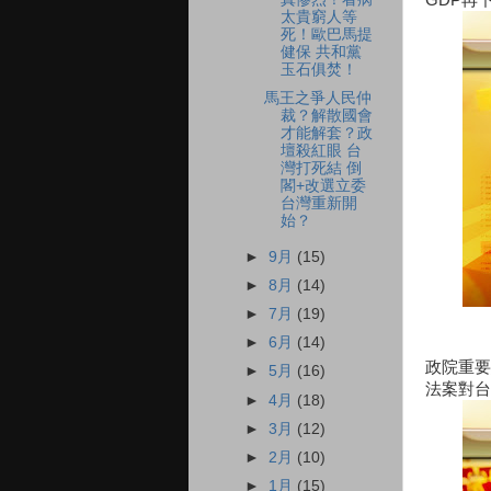
太貴窮人等
死！歐巴馬提
健保 共和黨
玉石俱焚！
馬王之爭人民仲
裁？解散國會
才能解套？政
壇殺紅眼 台
灣打死結 倒
閣+改選立委
台灣重新開
始？
►
9月
(15)
►
8月
(14)
►
7月
(19)
►
6月
(14)
政院重要
►
5月
(16)
法案對台
►
4月
(18)
►
3月
(12)
►
2月
(10)
►
1月
(15)