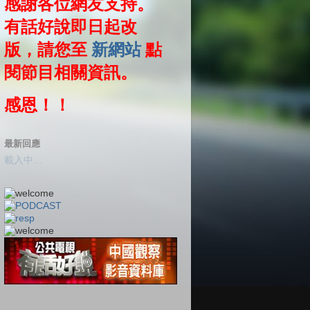
感謝各位網友支持。
有話好說即日起改
版，請您至
新網站
點
閱節目相關資訊。
感恩！！
最新回應
載入中…