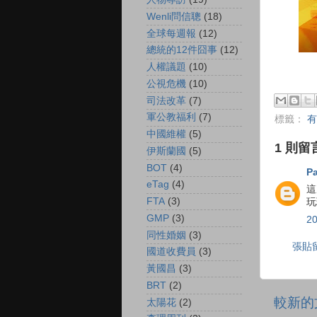
Wenli問信聰
(18)
全球每週報
(12)
總統的12件囧事
(12)
人權議題
(10)
公視危機
(10)
司法改革
(7)
軍公教福利
(7)
標籤：
有
中國維權
(5)
1 則留
伊斯蘭國
(5)
BOT
(4)
P
eTag
(4)
這
FTA
(3)
玩
GMP
(3)
2
同性婚姻
(3)
張貼
國道收費員
(3)
黃國昌
(3)
BRT
(2)
較新的
太陽花
(2)