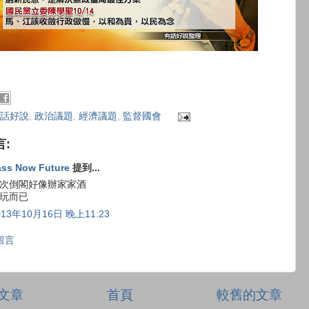
話好說
,
政治議題
,
經濟議題
,
監督國會
言:
ass Now Future
提到...
次倒閣好像辦家家酒
玩而已
013年10月16日 晚上11:23
留言
文章
首頁
較舊的文章