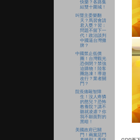
快樂？各路集
結雙十圍城！
叫聲主委樂翻
天？馬習會請
君入甕？習：
問題不留下一
代！政治談判
中國逼台灣攤
牌？
中國禁止低價
團！台灣觀光
恐倒閉？禁強
迫購物！陸客
團急凍！導遊
改行？業者關
門？
院長痛毆智障
生！沒人疼憐
的憨兒？恐怖
教養院？講不
聽就凌虐？你
我不願面對的
黑暗！
美國政府已關
門！兩黨惡鬥
GDP再
真慘烈！看病