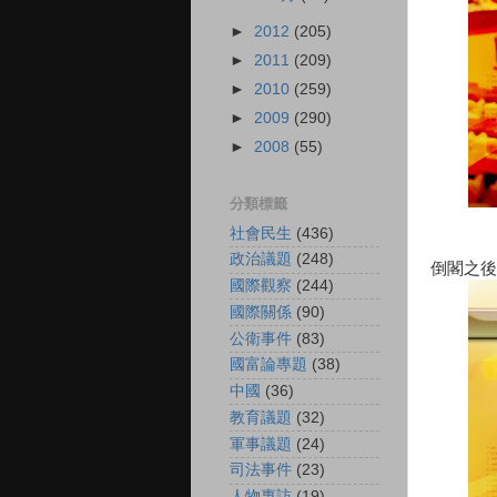
►
2012
(205)
►
2011
(209)
►
2010
(259)
►
2009
(290)
►
2008
(55)
分類標籤
社會民生
(436)
政治議題
(248)
倒閣之後
國際觀察
(244)
國際關係
(90)
公衛事件
(83)
國富論專題
(38)
中國
(36)
教育議題
(32)
軍事議題
(24)
司法事件
(23)
人物專訪
(19)