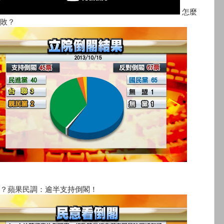
怎麼
敗？
？蘋果民調：逾半支持倒閣！