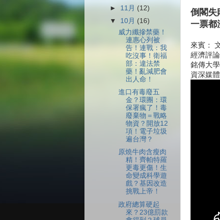
►
11月
(12)
倒閣失
▼
10月
(16)
一票都
威力纖摻禁藥！
連惠心列被
來賓： 
告！連戰：我
經濟評論
吃沒事！衛福
部：違法禁
銘傳大學
藥！亂減肥會
資深媒體
出人命！
進口有毒廢五
金？環團：環
保署瘋了！毒
廢棄物＝戰略
物資？開放12
項！電子垃圾
遍台灣？
原燒牛肉含瘦肉
精！齊帕特羅
更毒更傷！生
命變成科學遊
戲？基因改造
挑戰上帝！
政府總算硬起
來？23億罰款