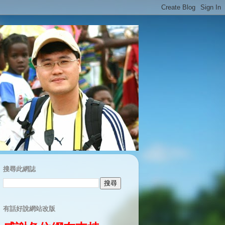
搜尋此網誌
有話好說網站改版