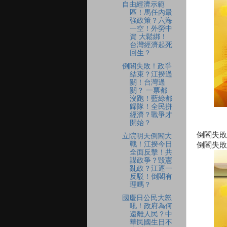
自由經濟示範
區！馬任內最
強政策？六海
一空！外勞中
資 大鬆綁！
台灣經濟起死
回生？
倒閣失敗！政爭
結束？江揆過
關！台灣過
關？ 一票都
沒跑！藍綠都
歸隊！全民拼
經濟？戰爭才
開始？
倒閣失敗
立院明天倒閣大
戰！江揆今日
倒閣失敗
全面反擊！共
謀政爭？毀憲
亂政？江逐一
反駁！倒閣有
理嗎？
國慶日公民大怒
吼！政府為何
遠離人民？中
華民國生日不