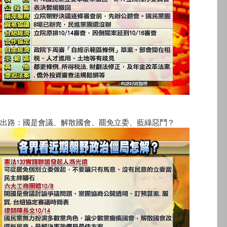
出路：國是會議、解散國會、罷免立委、藍綠惡鬥？