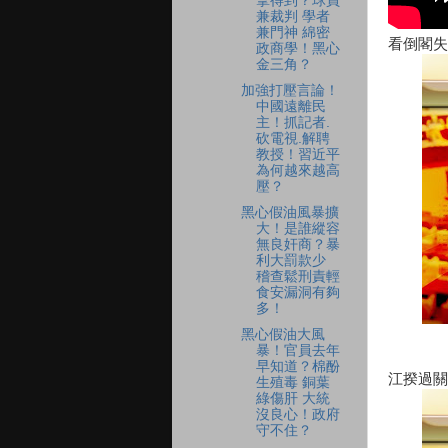
拿得到？球員
兼裁判 學者
兼門神 綿密
看倒閣失
政商學！黑心
金三角？
加強打壓言論！
中國遠離民
主！抓記者.
砍電視.解聘
教授！習近平
為何越來越高
壓？
黑心假油風暴擴
大！是誰縱容
無良奸商？暴
利大罰款少
稽查鬆刑責輕
食安漏洞有夠
多！
黑心假油大風
暴！官員去年
早知道？棉酚
江揆過關
生殖毒 銅葉
綠傷肝 大統
沒良心！政府
守不住？