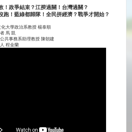
敗！政爭結束？江揆過關！台灣過關？
沒跑！藍綠都歸隊！全民拼經濟？戰爭才開始？
文化大學政治系教授 楊泰順
者 馬 凱
公共事務系助理教授 陳朝建
人 程金蘭