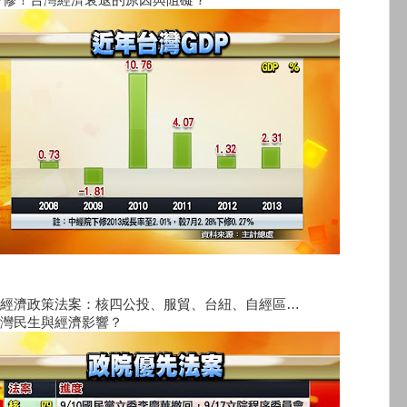
經濟政策法案：核四公投、服貿、台紐、自經區…
灣民生與經濟影響？