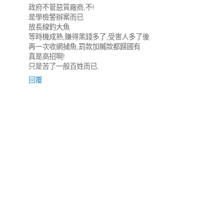
政府不管惡質廠商,不!
是學檢警辦案而已
放長線釣大魚
等時機成熟,賺得黑錢多了,受害人多了後
再一次收網捕魚,罰款加贓款都歸國有
真是高招啊!
只是苦了一般百姓而已.
回覆