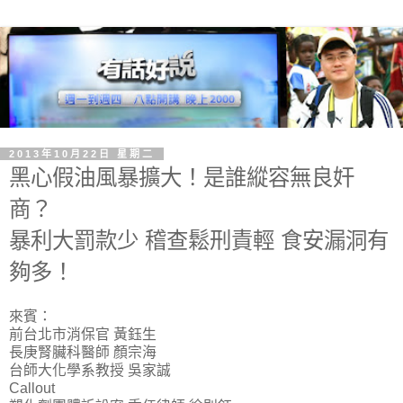
2013年10月22日 星期二
黑心假油風暴擴大！是誰縱容無良奸
商？
暴利大罰款少 稽查鬆刑責輕 食安漏洞有
夠多！
來賓：
前台北市消保官 黃鈺生
長庚腎臟科醫師 顏宗海
台師大化學系教授 吳家誠
Callout