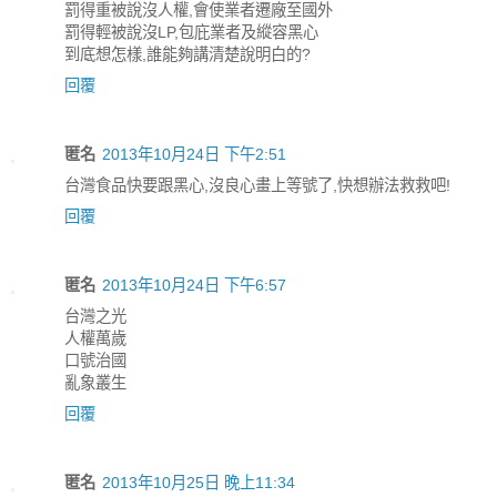
罰得重被說沒人權,會使業者遷廠至國外
罰得輕被說沒LP,包庇業者及縱容黑心
到底想怎樣,誰能夠講清楚說明白的?
回覆
匿名
2013年10月24日 下午2:51
台灣食品快要跟黑心,沒良心畫上等號了,快想辦法救救吧!
回覆
匿名
2013年10月24日 下午6:57
台灣之光
人權萬歲
口號治國
亂象叢生
回覆
匿名
2013年10月25日 晚上11:34