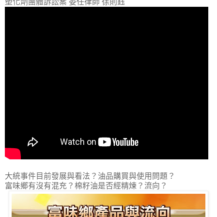
塑化劑團體訴訟案 委任律師 徐則鈺
大統事件目前發展與看法？油品購買與使用問題？
富味鄉有沒有混充？棉籽油是否經精煉？流向？