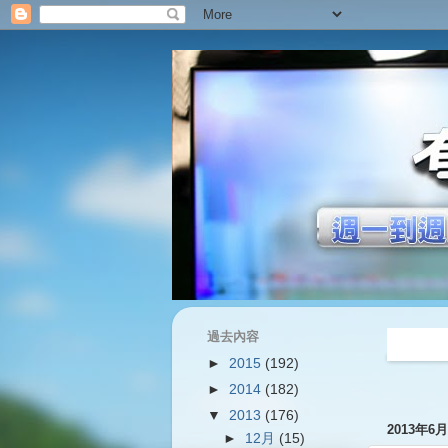
過去內容
過往內容
►
2015
(192)
►
2014
(182)
▼
2013
(176)
2013年6
►
12月
(15)