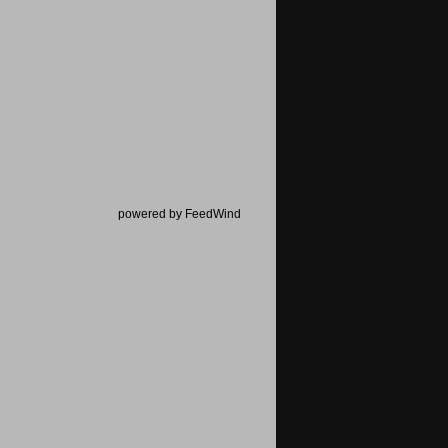
powered by FeedWind