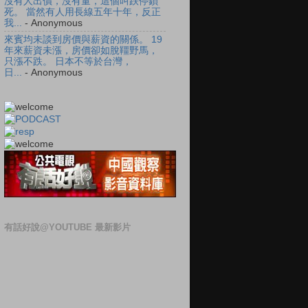
沒有人出價，沒有量，這個叫跌停鎖
死。 當然有人用長線五年十年，反正
我...
- Anonymous
來賓均未談到房價與薪資的關係。 19
年來薪資未漲，房價卻如脫韁野馬，
只漲不跌。 日本不等於台灣，
日...
- Anonymous
有話好說@YOUTUBE 最新影片