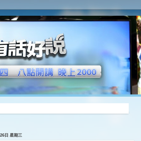
推薦
月26日 星期三