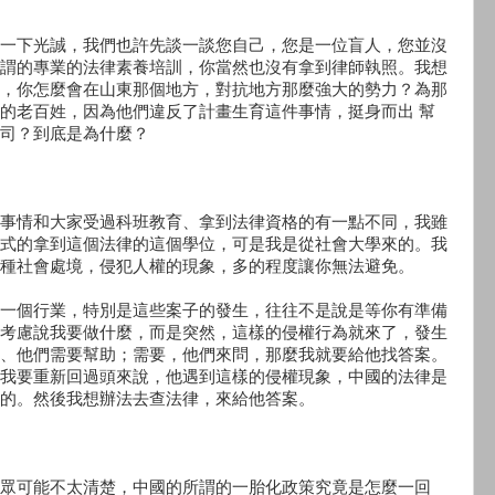
一下光誠，我們也許先談一談您自己，您是一位盲人，您並沒
謂的專業的法律素養培訓，你當然也沒有拿到律師執照。我想
，你怎麼會在山東那個地方，對抗地方那麼強大的勢力？為那
的老百姓，因為他們違反了計畫生育這件事情，挺身而出 幫
司？到底是為什麼？
事情和大家受過科班教育、拿到法律資格的有一點不同，我雖
式的拿到這個法律的這個學位，可是我是從社會大學來的。我
種社會處境，侵犯人權的現象，多的程度讓你無法避免。
一個行業，特別是這些案子的發生，往往不是說是等你有準備
考慮說我要做什麼，而是突然，這樣的侵權行為就來了，發生
、他們需要幫助；需要，他們來問，那麼我就要給他找答案。
我要重新回過頭來說，他遇到這樣的侵權現象，中國的法律是
的。然後我想辦法去查法律，來給他答案。
眾可能不太清楚，中國的所謂的一胎化政策究竟是怎麼一回