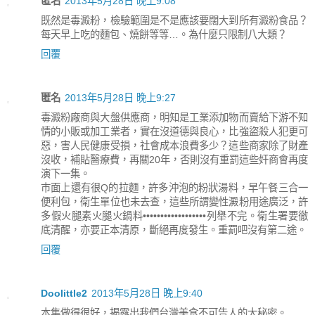
匿名
2013年5月28日 晚上9:08
既然是毒澱粉，檢驗範圍是不是應該要闊大到所有澱粉食品？
每天早上吃的麵包、燒餅等等…。為什麼只限制八大類？
回覆
匿名
2013年5月28日 晚上9:27
毒澱粉廠商與大盤供應商，明知是工業添加物而賣給下游不知
情的小販或加工業者，實在沒道德與良心，比強盜殺人犯更可
惡，害人民健康受損，社會成本浪費多少？這些商家除了財產
沒收，補貼醫療費，再關20年，否則沒有重罰這些奸商會再度
演下一集。
巿面上還有很Q的拉麵，許多沖泡的粉狀湯料，早午餐三合一
便利包，衛生單位也未去查，這些所謂變性澱粉用途廣泛，許
多假火腿素火腿火鍋料••••••••••••••••••列舉不完。衛生署要徹
底清醒，亦要正本清原，斷絕再度發生。重罰吧沒有第二途。
回覆
Doolittle2
2013年5月28日 晚上9:40
本集做得很好，揭露出我們台灣美食不可告人的大秘密。