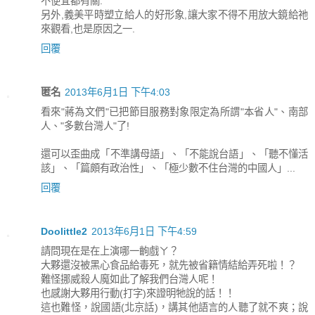
不便宜都有關.
另外,義美平時塑立給人的好形象,讓大家不得不用放大鏡給祂
來觀看,也是原因之一.
回覆
匿名
2013年6月1日 下午4:03
看來"蔣為文們"已把節目服務對象限定為所謂"本省人"、南部
人、"多數台灣人"了!
還可以歪曲成「不準講母語」、「不能說台語」、「聽不懂活
該」、「篇頗有政治性」、「極少數不住台灣的中國人」...
回覆
Doolittle2
2013年6月1日 下午4:59
請問現在是在上演哪一齣戲ㄚ？
大夥還沒被黑心食品給毒死，就先被省籍情結給弄死啦！？
難怪挪威殺人魔如此了解我們台灣人呢！
也感謝大夥用行動(打字)來證明牠說的話！！
這也難怪，說國語(北京話)，講其他語言的人聽了就不爽；說