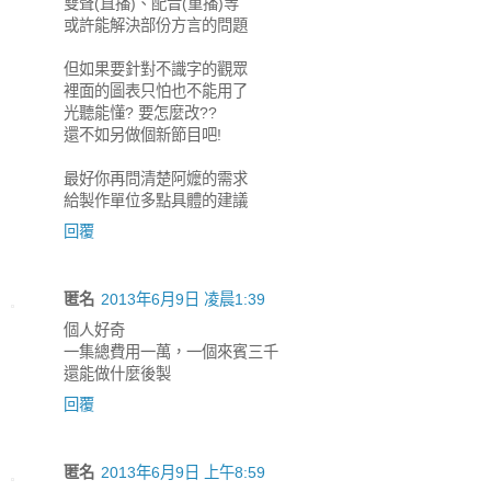
雙聲(直播)、配音(重播)等
或許能解決部份方言的問題
但如果要針對不識字的觀眾
裡面的圖表只怕也不能用了
光聽能懂? 要怎麼改??
還不如另做個新節目吧!
最好你再問清楚阿嬤的需求
給製作單位多點具體的建議
回覆
匿名
2013年6月9日 凌晨1:39
個人好奇
一集總費用一萬，一個來賓三千
還能做什麼後製
回覆
匿名
2013年6月9日 上午8:59