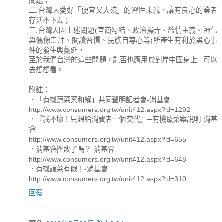
問題；
二.台灣人愛好「便宜又大碗」的習性未減，讓有良心的業者
存活不下去；
三.台灣人因上述問題(官商勾結、政治操弄、濫情主義、神化
與偶像崇拜、閱讀習慣、民族自尊心等)所產生有利於黑心事
件的發生與蔓延。
至於我們台灣的這些問題，能否也應用於對岸中國身上...可以
去想想看。
附註：
．「有機蔬菜案和解」共同聲明記者會-消基會
http://www.consumers.org.tw/unit412.aspx?id=1292
．『我不壞！只想給消費者一個交代』─有機蔬菜案說明-消基
會
http://www.consumers.org.tw/unit412.aspx?id=655
．消基會挫敗了嗎？-消基會
http://www.consumers.org.tw/unit412.aspx?id=648
．有機蔬菜有假！-消基會
http://www.consumers.org.tw/unit412.aspx?id=310
回覆