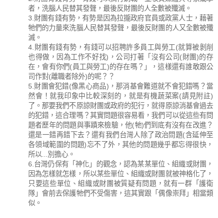
者，洗腦人民替其發聲，最後反財團的人全數被殲滅。
3.財團有錢有勢，有勢是因為拉攏政府官員或政黨人士，藉著
牠們的力量來洗腦人民替其發聲，最後反財團的人又全數被殲
滅。
4.財團有錢有勢，有錢可以招聘許多員工與勞工(就算被剝削
也得做，因為工作不好找)，公司打著「沒有公司(財團)的存
在，會有你們(員工與勞工)的存在嗎？」，這樣還有誰敢跟公
司作對(離職者除外)的呢？？
5.財團會犯錯(像黑心商品)，那消基會難道就不會犯錯嗎？當
然會！就我印象中比較深刻的，就是有機蔬菜案(請見附註)
了。那要我們不原諒財團或政府的犯行，就得原諒消基會過去
的犯錯，這合理嗎？其實問題很容易看，我們可以從這些有問
題者歷年的問題與事蹟來檢驗，他(牠)們到底有沒有在改進？
還是一錯再錯下去？還有我們台灣人除了政治問題(含延伸至
各領域範圍的問題)忘不了外，其他的問題幾乎都忘得很快，
所以...別擔心。
6.台灣仍保有「神化」的觀念，認為某某單位、組織或財團，
因為怎樣就怎樣，所以某些單位、組織或財團就被神格化了，
只要這些單位、組織或財團被質疑有問題，就有一群「護衛
隊」會前去保護牠們不受傷害，這其實跟「偶像崇拜」相當類
似。