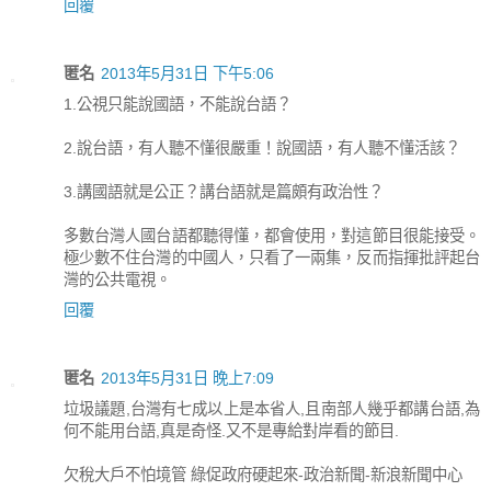
回覆
匿名
2013年5月31日 下午5:06
1.公視只能說國語，不能說台語？
2.說台語，有人聽不懂很嚴重！說國語，有人聽不懂活該？
3.講國語就是公正？講台語就是篇頗有政治性？
多數台灣人國台語都聽得懂，都會使用，對這節目很能接受。
極少數不住台灣的中國人，只看了一兩集，反而指揮批評起台
灣的公共電視。
回覆
匿名
2013年5月31日 晚上7:09
垃圾議題,台灣有七成以上是本省人,且南部人幾乎都講台語,為
何不能用台語,真是奇怪.又不是專給對岸看的節目.
欠稅大戶不怕境管 綠促政府硬起來-政治新聞-新浪新聞中心