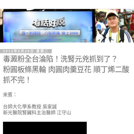
2013年5月28日 星期二
毒澱粉全台淪陷！洗腎元兇抓到了？
粉圓板條黑輪 肉圓肉羹豆花 順丁烯二酸
抓不完！
來賓：
台師大化學系教授 吳家誠
新光醫院腎臟科主治醫師 江守山