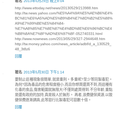
匿名
2013年5月29日 晚上8:04
http://www.ettoday.net/news/20130529/213988.htm
http://tw.news.yahoo.com/%E5%A4%9A%E5%AE%B6%E4%
BC%81%E6%A5%AD%E5%B9%B4%E7%8D%B2%E5%88%
A9%E7%99%BE%E5%84%84-
%E7%A8%85%E7%8E%87%E4%BD%8E%E6%96%BC%E4
%B8%8A%E7%8F%AD%E6%97%8F-052740331.html
http://www.nownews.com/2013/05/29/327-2944648.htm
http://tw.money.yahoo.com/news_article/adbf/d_a_130529_
48_3t8z6
回覆
匿名
2013年5月30日 下午1:14
要制止這種現象很簡單,就是重刑。多重呢?至少等同製毒犯。
為何?因為毒品的危害程度極小,而且你想買還買不到,而這種有
化毒的食品,傷害範圍就無限大!不僅到處買得到.不分年齡,重點
是還有政府的加持,真是殺人於無形。 再者,浪費健保資源,以致
健保費逐漸調高,此等惡行比製毒犯可惡數十倍。
回覆