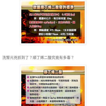
洗腎元兇抓到了？順丁烯二酸究竟有多毒？