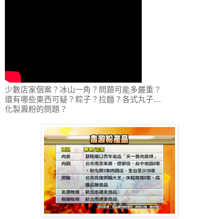
少數店家個案？冰山一角？問題可能多嚴重？
還有哪些東西可疑？粽子？拉麵？各式丸子…
化製澱粉的問題？