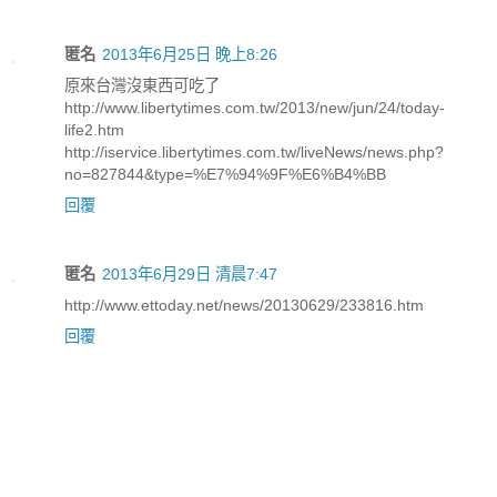
匿名
2013年6月25日 晚上8:26
原來台灣沒東西可吃了
http://www.libertytimes.com.tw/2013/new/jun/24/today-
life2.htm
http://iservice.libertytimes.com.tw/liveNews/news.php?
no=827844&type=%E7%94%9F%E6%B4%BB
回覆
匿名
2013年6月29日 清晨7:47
http://www.ettoday.net/news/20130629/233816.htm
回覆