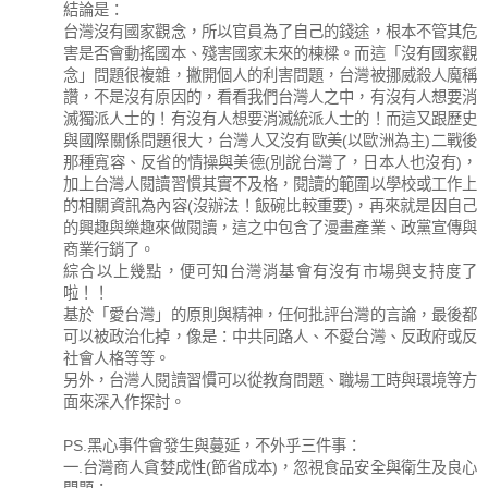
結論是：
台灣沒有國家觀念，所以官員為了自己的錢途，根本不管其危
害是否會動搖國本、殘害國家未來的棟樑。而這「沒有國家觀
念」問題很複雜，撇開個人的利害問題，台灣被挪威殺人魔稱
讚，不是沒有原因的，看看我們台灣人之中，有沒有人想要消
滅獨派人士的！有沒有人想要消滅統派人士的！而這又跟歷史
與國際關係問題很大，台灣人又沒有歐美(以歐洲為主)二戰後
那種寬容、反省的情操與美德(別說台灣了，日本人也沒有)，
加上台灣人閱讀習慣其實不及格，閱讀的範圍以學校或工作上
的相關資訊為內容(沒辦法！飯碗比較重要)，再來就是因自己
的興趣與樂趣來做閱讀，這之中包含了漫畫產業、政黨宣傳與
商業行銷了。
綜合以上幾點，便可知台灣消基會有沒有市場與支持度了
啦！！
基於「愛台灣」的原則與精神，任何批評台灣的言論，最後都
可以被政治化掉，像是：中共同路人、不愛台灣、反政府或反
社會人格等等。
另外，台灣人閱讀習慣可以從教育問題、職場工時與環境等方
面來深入作探討。
PS.黑心事件會發生與蔓延，不外乎三件事：
一.台灣商人貪婪成性(節省成本)，忽視食品安全與衛生及良心