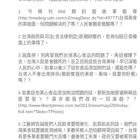
1.今周刊856期封面故事報導
(http://reading.udn.com/v2/magDesc.do?id=49777)台灣美食
的黑暗面，但問題解決的了嗎？人民會願意覺醒嗎？？
2.台灣政府與司法(含法律制定)是親財團的，官商勾結已是檯
面上的事情了。
3.說真得！別再管我們台灣黑心食品的問題了，再這樣爆下
去，台灣人民是會餓死的！反正目前這些台灣美味，早已深植
人民的心中，如果以後少了這些食品添加劑的話，還能吃嗎？
台灣人不會出來拼命(敢剝奪我的美食、美味，我要你好看)
嗎？？
4.如果這些黑心食品添加劑沒問題的話，那新加坡那邊幹嘛這
麼緊張ㄚ？莫非跟我們政府一同演戲？？
(http://www.libertytimes.com.tw/2013/new/may/28/today-
fo4.htm?Slots=TPhoto)
5.江醫師告誡我們人民飲食要簡單化...若真如此的話，我們台
灣美食就要徹底垮掉啦！多數年輕人恐怕都得鬧自殺了，台灣
有更多業者要關門大吉嘍！最後勞工失業，政府又要被罵到臭