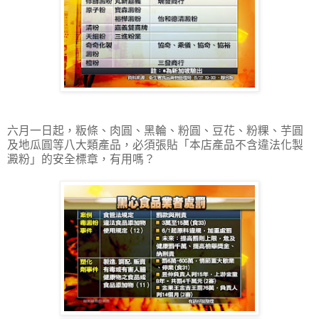
六月一日起，粄條、肉圓、黑輪、粉圓、豆花、粉粿、芋圓
及地瓜圓等八大類產品，必須張貼「本店產品不含違法化製
澱粉」的安全標章，有用嗎？