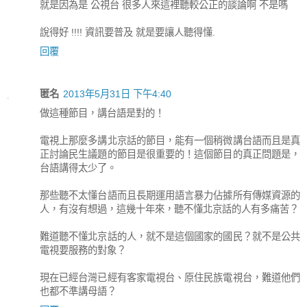
就是因為是 公視台 很多人來這裡聽較公正的談論啊 不是嗎
說得好 !!!! 資訊要普及 就是要讓人聽得懂.
回覆
匿名
2013年5月31日 下午4:40
做這種節目，講台語是對的！
電視上那麼多講北京話的節目，能有一個稍微講台語而且是真
正討論民生議題的節目是很重要的！這個節目的真正問題是，
台語講得太少了。
那些聽不太懂台語而且長期運用語言暴力佔據所有傳媒資源的
人，有沒有想過，這幾十年來，聽不懂北京話的人有多痛苦？
難道聽不懂北京話的人，就不是這個國家的國民？就不是公共
電視要服務的對象？
現在已經台灣已經有客家電視台、原住民族電視台，難道他們
也都不準講母語？