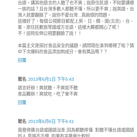
台語，講其他語言的人聽了也不爽；說原住民語，不知要講哪
一族的話？且台灣多數人都聽不懂，所以更不爽；說英語，台
灣人就要翻臉了，說你不愛台灣...真麻煩的問題。
這樣好了，每個公視節目都配上英、日、韓、國(北京)、台、
客、原住民數族等國或方言語，這樣大夥都開心了呢！
不！這時反倒公視要翻臉了說！！
本篇主文是探討食品安全的議題，請問現在演到哪裡了啦？猜
中下次爆料的食品添加劑成分，會有獎品嗎？？
回覆
匿名
2013年6月1日 下午5:43
語言好辦！爽就聽，不爽就不聽
食品難辦！爽就吃，吃了會不爽
回覆
匿名
2013年6月6日 下午6:41
我覺得講台語或國語沒差,因為都聽得懂. 對聽不懂台語或國語
的人,真得不方便. 如果有字幕會比較好.