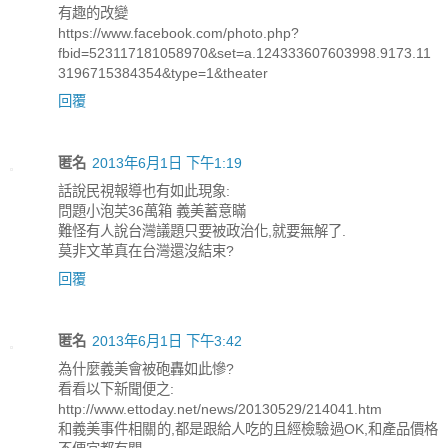
有趣的改變
https://www.facebook.com/photo.php?
fbid=523117181058970&set=a.124333607603998.9173.11
3196715384354&type=1&theater
回覆
匿名
2013年6月1日 下午1:19
話說民視報導也有如此現象:
問題小泡芙36萬箱 義美蓄意瞞
難怪有人說台灣議題只要被政治化,就要無解了.
莫非文革真在台灣還沒結束?
回覆
匿名
2013年6月1日 下午3:42
為什麼義美會被砲轟如此慘?
看看以下新聞便之:
http://www.ettoday.net/news/20130529/214041.htm
和義美事件相關的,都是跟給人吃的且經檢驗過OK,和產品價格