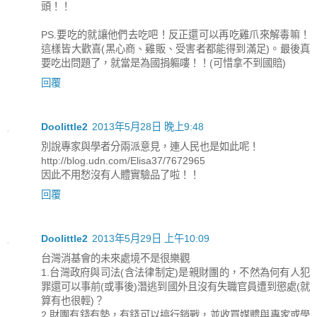
頭！！
PS.要吃的就讓他們去吃吧！反正還可以再吃雞爪來解毒嘛！
這樣皆大歡喜(黑心商、雞販、受害者都能得到滿足)。最後真
要吃出問題了，就當是為國捐軀嘍！！(可惜拿不到國賠)
回覆
Doolittle2
2013年5月28日 晚上9:48
別說專家與學者分兩派意見，連人民也是如此呢！
http://blog.udn.com/Elisa37/7672965
因此不用愁沒有人體實驗品了啦！！
回覆
Doolittle2
2013年5月29日 上午10:09
台灣消基會的未來處境不是很樂觀
1.台灣政府與司法(含法律制定)是親財團的，不然為何有人犯
罪還可以事前(或事後)潛逃到國外且沒有失職官員遭到懲處(就
算有也很輕)？
2.財團有錢有勢，有錢可以搞行銷戰，並收買媒體與專家或學