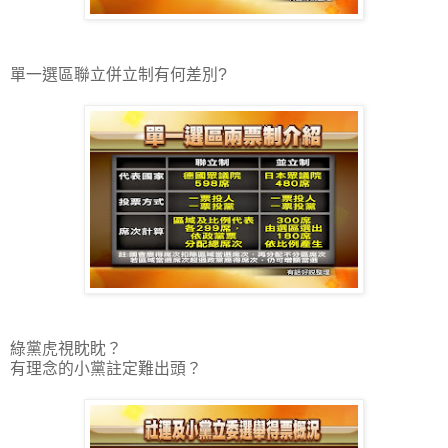
單一選區聯立併立制有何差別?
綠黨虎視眈眈？
有理念的小黨註定難出頭？