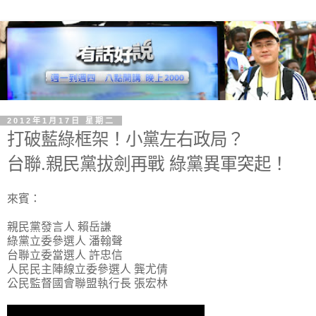
2012年1月17日 星期二
打破藍綠框架！小黨左右政局？
台聯.親民黨拔劍再戰 綠黨異軍突起！
來賓：
親民黨發言人 賴岳謙
綠黨立委參選人 潘翰聲
台聯立委當選人 許忠信
人民民主陣線立委參選人 龔尤倩
公民監督國會聯盟執行長 張宏林