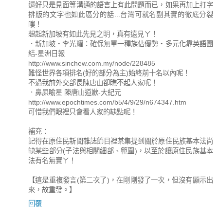
還好只是見面等溝通的語言上有此問題而已，如果再加上打字
排版的文字也如此區分的話...台灣可就名副其實的徹底分裂
嘍！
想起新加坡有如此先見之明，真有遠見ㄚ！
．新加坡‧李光耀：確保無單一種族佔優勢‧多元化靠英語團
結-星洲日報
http://www.sinchew.com.my/node/228485
難怪世界各項排名(好的部分為主)始終前十名以內呢！
不過我前外交部長陳唐山卻瞧不起人家呢！
．鼻屎喻星 陳唐山道歉-大紀元
http://www.epochtimes.com/b5/4/9/29/n674347.htm
可惜我們眼裡只會看人家的缺點呢！
補充：
記得在原住民新聞雜誌節目裡某集提到關於原住民族基本法尚
缺某些部分(子法與相關細部、範圍)，以至於讓原住民族基本
法有名無實ㄚ！
【這是重複發言(第二次了)，在剛剛發了一次，但沒有顯示出
來，故重發。】
回覆