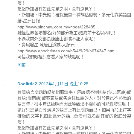
嘍！
想起新加坡有如此先見之明，真有遠見ㄚ！
．新加坡‧李光耀：確保無單一種族佔優勢‧多元化靠英語團
結-星洲日報
http://www.sinchew.com.my/node/228485
難怪世界各項排名(好的部分為主)始終前十名以內呢！
不過我前外交部長陳唐山卻瞧不起人家呢！
．鼻屎喻星 陳唐山道歉-大紀元
http://www.epochtimes.com/b5/4/9/29/n674347.htm
可惜我們眼裡只會看人家的缺點呢！
回覆
Doolittle2
2012年1月11日 晚上10:25
台灣語言問題始終是個麻煩事，這讓聽不懂國語(似北京話)或
台語(閩南語)或客家語或各原住民語的人，對於自己不熟悉的
語言時，根本無法插嘴而因此導致漠不關心的可能性發生呢！
還好只是見面等溝通的語言上有此問題而已，如果再加上打字
排版的文字也如此區分的話...台灣可就名副其實的徹底分裂
嘍！
想起新加坡有如此先見之明，真有遠見ㄚ！