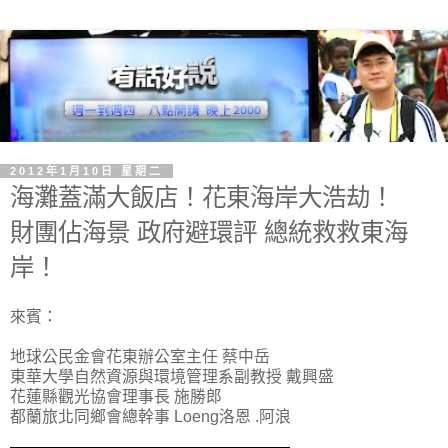
2012年1月10日 星期二
海灘蓋滿大飯店！花東海岸大浩劫！
財團佔海景 政府避環評 總統救救東海
岸！
來賓：
地球公民金會花東辦公室主任 蔡中岳
東華大學自然資源與環境管理系副教授 戴興盛
花蓮縣觀光協會理事長 施勝郎
都蘭旅北同鄉會總幹事 Loeng洛恩 .阿浪