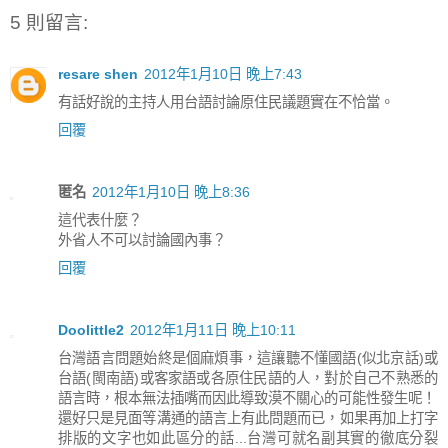
5 則留言:
resare shen
2012年1月10日 晚上7:43
有話好說的主持人用台語討論原住民議題實在不恰當。
回覆
匿名
2012年1月10日 晚上8:36
這代表什麼？
外省人不可以討論國內事？
回覆
Doolittle2
2012年1月11日 晚上10:11
台灣語言問題始終是個麻煩事，這讓聽不懂國語(似北京話)或
台語(閩南語)或客家語或各原住民語的人，對於自己不熟悉的
語言時，根本無法插嘴而因此導致漠不關心的可能性發生呢！
還好只是見面等溝通的語言上有此問題而已，如果再加上打字
排版的文字也如此區分的話...台灣可就名副其實的徹底分裂