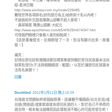
．新加坡‧李光耀：確保無單一種族佔優勢‧多元化靠英語團
結-星洲日報
http://www.sinchew.com.my/node/228485
難怪世界各項排名(好的部分為主)始終前十名以內呢！
不過我前外交部長陳唐山卻瞧不起人家呢！
．鼻屎喻星 陳唐山道歉-大紀元
http://www.epochtimes.com/b5/4/9/29/n674347.htm
可惜我們眼裡只會看人家的缺點呢！
【這是重複發言，在剛剛發了一次，但沒有顯示出來，故重
發。】
補充：
記得在原住民新聞雜誌節目裡某集提到關於原住民族基本法尚
缺某些部分(子法與相關細部、範圍)，以至於讓原住民族基本
法有名無實ㄚ！
回覆
Doolittle2
2012年1月11日 晚上10:29
台灣語言問題始終是個麻煩事，這讓聽不懂國語(似北京話)或
台語(閩南語)或客家語或各原住民語的人，對於自己不熟悉的
語言時，根本無法插嘴而因此導致漠不關心的可能性發生呢！