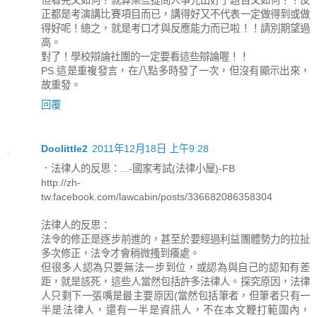
但看完又如何？就算某些提問人事先出好了題目又如何？？反
正都是考演講比賽項目而已，講得好又不代表一定做得到或做
得好呢！總之，就是考口才與反應能力而已啦！！請別期望過
高。
對了！學校辯論社團的一定要看這些辯論喔！！
PS.這是重複發言，在八點多時發了一次，但沒有顯示出來，
故重發。
回覆
Doolittle2
2011年12月18日 上午9:28
．法律人的反思：...-國家考試(法律小屋)-FB
http://zh-
tw.facebook.com/lawcabin/posts/336682086358304
法律人的反思：
法令的修正是逐步前進的，甚至於要經過利益團體勢力的拉扯
多次修正，法令才會稍微搔到癢處。
但很多人認為只要無法一步到位，或認為與自己的認知有差
距，就是該死，這些人當然包括許多法律人。探究原因，法律
人只剩下一張嘴是最主要原因(當然包括筆者，但筆者只有一
半是法律人，還有一半是資訊人，不在本文鞭打範圍內，