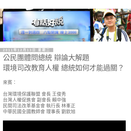
2011年12月13日 星期二
公民團體問總統 辯論大解題
環境司改教育人權 總統如何才能過關？
來賓：
台灣環境保護聯盟 會長 王俊秀
台灣人權促進會 副會長 賴中強
民間司法改革基金會 執行長 林峯正
中華民國全國教師會 理事長 劉欽旭