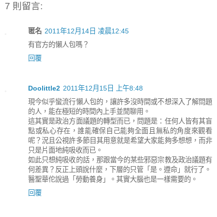
7 則留言:
匿名
2011年12月14日 凌晨12:45
有官方的懶人包嗎？
回覆
Doolittle2
2011年12月15日 上午8:48
現今似乎蠻流行懶人包的，讓許多沒時間或不想深入了解問題
的人，能在極短的時間內上手並閒聊用。
這其實是政治方面議題的轉型而已，問題是：任何人皆有其盲
點或私心存在，誰能確保自己能夠全面且無私的角度來觀看
呢？況且公視許多節目其用意就是希望大家能夠多想想，而非
只是片面地純吸收而已。
如此只想純吸收的話，那跟當今的某些邪惡宗教及政治議題有
何差異？反正上頭說什麼，下層的只管「是。遵命」就行了。
醫聖華佗說過「勞動養身」。其實大腦也是一樣需要的。
回覆