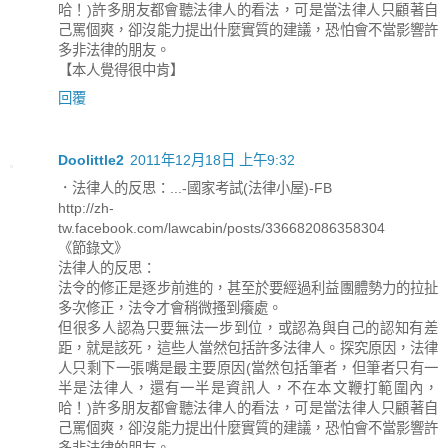
哈！)許多朋友都會聽法律人的看法，可是當法律人只顧著自
己罵個爽，卻沒能力提出什麼實質的建議，恐怕會不當影響許
多非法律的朋友。
【本人覺得很中肯】
回覆
Doolittle2
2011年12月18日 上午9:32
．法律人的反思：...-國家考試(法律小屋)-FB
http://zh-
tw.facebook.com/lawcabin/posts/336682086358304
《節錄文》
法律人的反思：
法令的修正是逐步前進的，甚至於要經過利益團體勢力的拉扯
多次修正，法令才會稍微搔到癢處。
但很多人認為只要無法一步到位，或認為與自己的認知有差
距，就是該死，這些人當然包括許多法律人。探究原因，法律
人只剩下一張嘴是最主要原因(當然包括筆者，但筆者只有一
半是法律人，還有一半是資訊人，不在本文鞭打範圍內，
哈！)許多朋友都會聽法律人的看法，可是當法律人只顧著自
己罵個爽，卻沒能力提出什麼實質的建議，恐怕會不當影響許