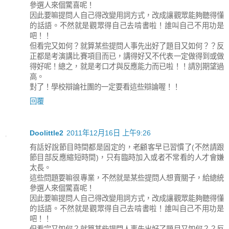
參選人來個驚喜呢！
因此要嘛提問人自己得改變用詞方式，改成讓觀眾能夠聽得懂
的話語。不然就是觀眾得自己去啃書啦！誰叫自己不用功是
吧！！
但看完又如何？就算某些提問人事先出好了題目又如何？？反
正都是考演講比賽項目而已，講得好又不代表一定做得到或做
得好呢！總之，就是考口才與反應能力而已啦！！請別期望過
高。
對了！學校辯論社團的一定要看這些辯論喔！！
回覆
Doolittle2
2011年12月16日 上午9:26
有話好說節目時間都是固定的，老顧客早已習慣了(不然請跟
節目部反應縮短時間)，只有臨時加入或者不常看的人才會嫌
太長。
這些問題要嘛很專業，不然就是某些提問人想賣關子，給總統
參選人來個驚喜呢！
因此要嘛提問人自己得改變用詞方式，改成讓觀眾能夠聽得懂
的話語。不然就是觀眾得自己去啃書啦！誰叫自己不用功是
吧！！