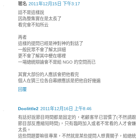
匿名
2011年12月15日 下午3:17
話不是這樣說
因為整集實在是太長了
看完會不知所云
再者
這樣的提問已經是神對神的對話了
一般民眾不會了解太詳細
更不會了解其中梗在哪裡
一場總統辯論會不是給 NGO 的空問而已
其實大部份的人應該會把他看完
個人在猜三位各自幕繚應該是把他自好幾遍
回覆
Doolittle2
2011年12月16日 上午8:46
有話好說節目時間都是固定的，老顧客早已習慣了(不然請跟
節目部反應縮短時間)，只有臨時加入或者不常看的人才會嫌
太長。
這些問題要嘛很專業，不然就是某些提問人想賣關子，給總統