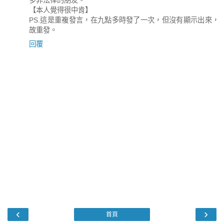
多非法律的朋友。
【本人覺得很中肯】
PS.這是重複發言，在九點多時發了一次，但沒有顯示出來，
故重發。
回覆
‹
›
首頁