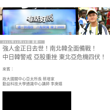
2011年12月19日 星期一
強人金正日去世！南北韓全面備戰！
中日韓警戒 亞股重挫 東北亞危機四伏！
來賓：
政大國關中心亞太所長 蔡增家
勤益科技大學通識中心講師 李庚嬉