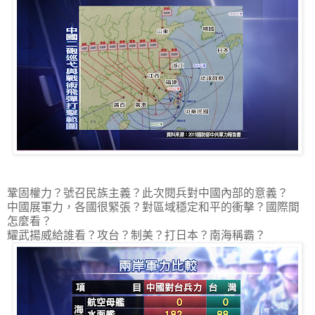
鞏固權力？號召民族主義？此次閱兵對中國內部的意義？
中國展軍力，各國很緊張？對區域穩定和平的衝擊？國際間
怎麼看？
耀武揚威給誰看？攻台？制美？打日本？南海稱霸？