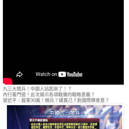
九三大閱兵！中國人站起來了！？
內行看門道！此次展示各項戰備的戰略意義？
習近平：裁軍30萬！精兵？鏟異己？對國際釋善意？