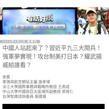
2015年9月3日 星期四
中國人站起來了？習近平九三大閱兵！
強軍夢實現！攻台制美打日本？耀武揚
威給誰看？
來賓：
軍情與航空網站主編 施孝瑋
淡江大學國際事務與戰略所教授 王高成
中山大學中國與亞太區域所副教授 郭育仁
台灣智庫諮詢委員 張國城