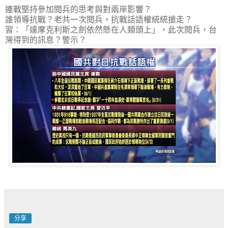
連戰堅持參加閱兵的思考與對兩岸影響？
誰領導抗戰？老共一次閱兵，抗戰話語權統統搶走？
習：「達摩克利斯之劍依然懸在人類頭上」，此次閱兵，台
灣得到的訊息？警示？
分享