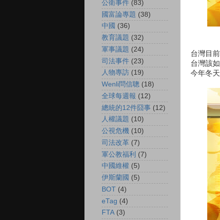
公衛事件
(83)
國富論專題
(38)
中國
(36)
教育議題
(32)
軍事議題
(24)
台灣目前
司法事件
(23)
台灣該如
人物專訪
(19)
今年冬天
Wenli問信聰
(18)
全球每週報
(12)
總統的12件囧事
(12)
人權議題
(10)
公視危機
(10)
司法改革
(7)
軍公教福利
(7)
中國維權
(5)
伊斯蘭國
(5)
BOT
(4)
eTag
(4)
FTA
(3)