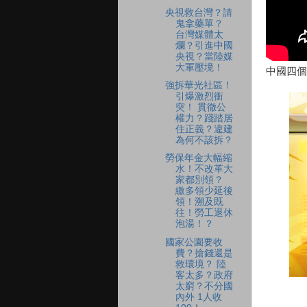
央視救台灣？請
鬼拿藥單？
台灣媒體太
爛？引進中國
央視？當陸媒
大軍壓境！
中國四個
強拆華光社區！
引爆激烈衝
突！ 貫徹公
權力？踐踏居
住正義？違建
為何不該拆？
勞保年金大幅縮
水！不改革大
家都別領？
繳多領少延後
領！溯及既
往！勞工退休
泡湯！？
國家公園要收
費？搶錢還是
救環境？ 陸
客太多？政府
太窮？不分國
內外 1人收