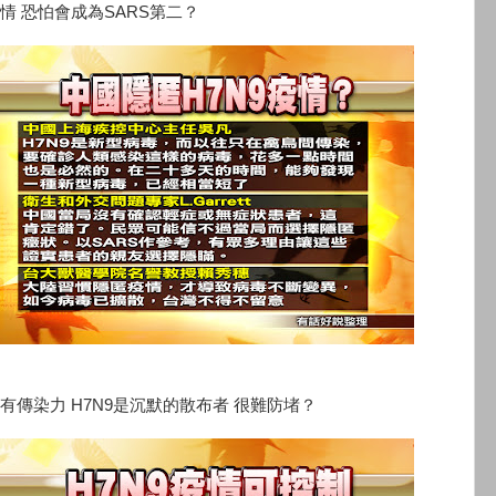
情 恐怕會成為SARS第二？
有傳染力 H7N9是沉默的散布者 很難防堵？