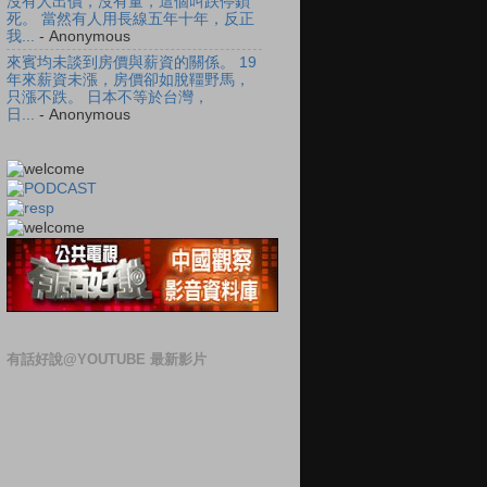
沒有人出價，沒有量，這個叫跌停鎖
死。 當然有人用長線五年十年，反正
我...
- Anonymous
來賓均未談到房價與薪資的關係。 19
年來薪資未漲，房價卻如脫韁野馬，
只漲不跌。 日本不等於台灣，
日...
- Anonymous
有話好說@YOUTUBE 最新影片