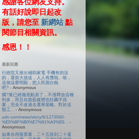
感謝各位網友支持。
有話好說即日起改
版，請您至
新網站
點
閱節目相關資訊。
感恩！！
最新回應
行政院又推出補助家電 手機有的沒
的，選前大放送，人人有獎啦。唉，
這個這麼明顯，把人民當白痴
吧?
- Anonymous
國?黨已經徹底動員了，不僅釋放這種
利多，而且在親藍媒體也狂轟宇昌
案，完全不改過去選舉策略。對於這
類工...
- Anonymous
udn.com/news/story/6/1273560-
%E5%8F%B0%E7%81%A3%E6...
-
Anonymous
如果你用股票看，二十五跌到二十還