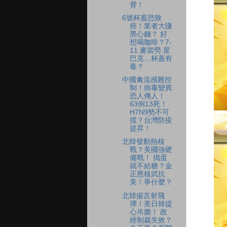
脅！
6號杯蓋恐致
癌！業者大賺
黑心錢？ 好
想喝咖啡？7-
11.麥當勞.星
巴克…杯蓋有
毒？
中國禽流感難控
制！病毒變異
恐人傳人！
63例13死！
H7N9勢不可
擋？台灣防疫
提昇！
北韓發動熱核
戰？美國強硬
備戰！ 搗蛋
就不給糖？金
正恩核武抗
美！爭什麼？
北韓揚言射飛
彈！美日韓提
心吊膽！ 政
經制裁失效？