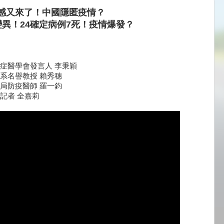
感又來了！中國隱匿疫情？
9變異！24確定病例7死！疫情爆發？
症醫學會發言人 李秉穎
系名譽教授 賴秀穗
局防疫醫師 羅一鈞
記者 全嘉莉