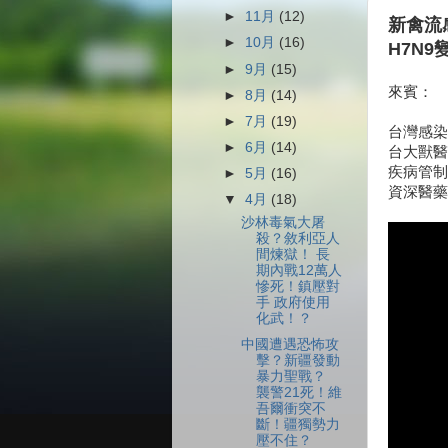
►
11月
(12)
新禽流
►
10月
(16)
H7N
►
9月
(15)
來賓：
►
8月
(14)
►
7月
(19)
台灣感染
►
6月
(14)
台大獸醫
疾病管制
►
5月
(16)
資深醫藥
▼
4月
(18)
沙林毒氣大屠
殺？敘利亞人
間煉獄！ 長
期內戰12萬人
慘死！鎮壓對
手 政府使用
化武！？
中國遭遇恐怖攻
擊？新疆發動
暴力聖戰？
襲警21死！維
吾爾衝突不
斷！疆獨勢力
壓不住？