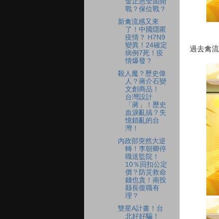
金正恩全面開
戰？保位戰？
新禽流感又來
了！中國隱匿
疫情？ H7N9
變異！24確定
過去禽流
病例7死！疫
情爆發？
殺人魔？歷史偉
人？蔣介石變
文創商品！
台灣設計
「蔣」！歷史
血淚亂搞？失
憶錯亂的台
灣！
內政部突然大逆
轉！李朝卿停
職送監院！
10％回扣公定
價？防災救命
錢也貪！南投
縣長復職有
理？
雙星A計畫！台
北好好騙！