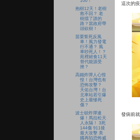
100！
這次的疫
抱樹12天！老樹
救不回？ 老
樹擋了誰的
路？當政府帶
頭砍樹！
苗栗誓死反風
車！風力發電
行不通？ 風
車吵死人！？
苑裡絕食11天
替代能源受
挫？
高鐵炸彈人心惶
惶！台灣也有
恐怖攻擊？
天佑台灣！台
北車站若引爆
史上最慘死
傷？
波士頓炸彈連
發病前就
爆！馬拉松天
人永隔！ 3死
144傷 911後
最大攻擊 美
國再陷恐怖威