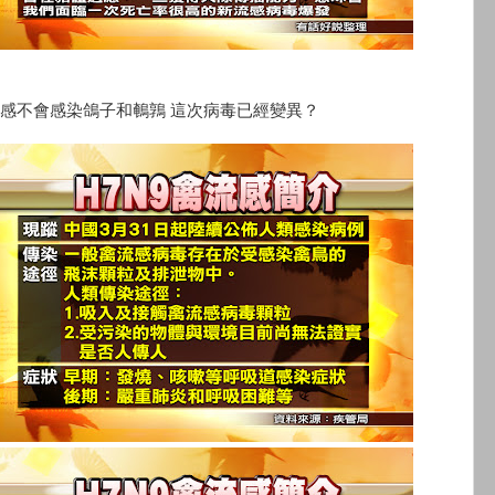
感不會感染鴿子和鵪鶉 這次病毒已經變異？