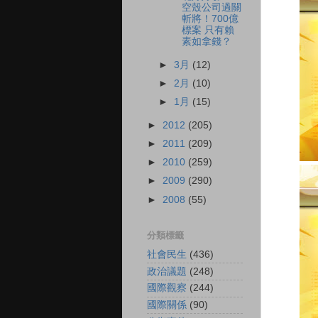
空殼公司過關
斬將！700億
標案 只有賴
素如拿錢？
►
3月
(12)
►
2月
(10)
►
1月
(15)
►
2012
(205)
►
2011
(209)
►
2010
(259)
►
2009
(290)
►
2008
(55)
分類標籤
社會民生
(436)
政治議題
(248)
國際觀察
(244)
國際關係
(90)