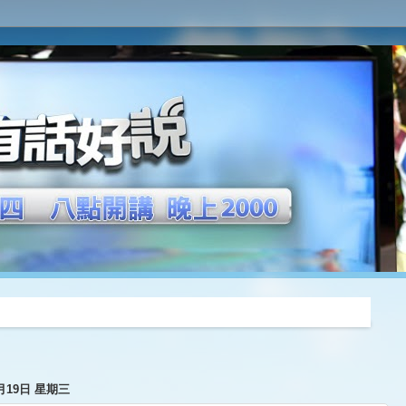
推薦
2月19日 星期三