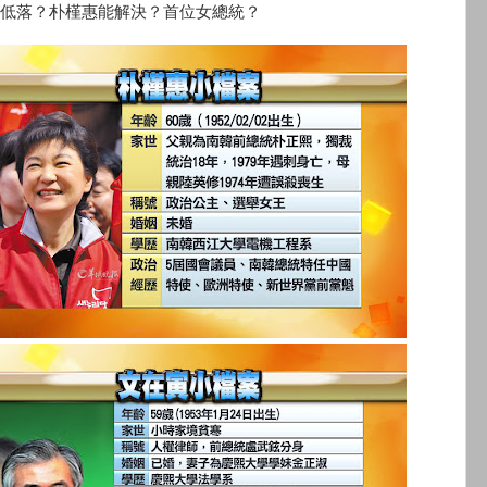
低落？朴槿惠能解決？首位女總統？