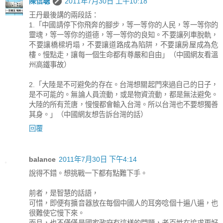
陳信聰
2011年7月30日 上午10:18
王丹最後講的兩段話：
1.「中國請停下你飛奔的腳步，等一等你的人民，等一等你的
靈魂，等一等你的道德，等一等你的良知。不要讓列車脫軌，
不要讓橋樑坍塌，不要讓道路成為陷阱，不要讓房屋成為危
樓。慢點走，讓每一個生命都有尊嚴和自由」（中國網友看溫
州高鐵事故）
2.「大陸是不可避免的存在。台灣想關起門來過自己的日子，
是不可能的。無論人員流動，或是物資流動，都是無法避免。
大陸的所有荒唐，慢慢都會輸入台灣。所以台灣也不要想獨善
其身。」（中國網友想告訴台灣的話）
回覆
balance
2011年7月30日 下午4:14
說得不錯。想挑戰一下都有點難下手。
前者，是智慧的話語，
可惜，即便有擴音器放在每個中國人的耳旁唸個十遍八遍，也
很難使它慢下來。