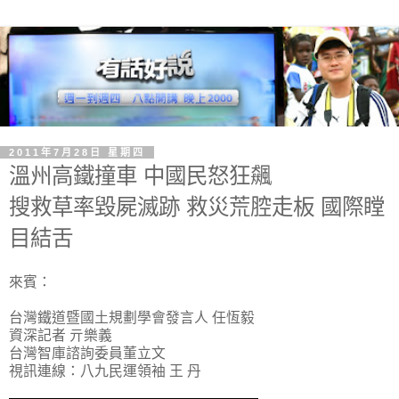
2011年7月28日 星期四
溫州高鐵撞車 中國民怒狂飆
搜救草率毀屍滅跡 救災荒腔走板 國際瞠
目結舌
來賓：
台灣鐵道暨國土規劃學會發言人 任恆毅
資深記者 亓樂義
台灣智庫諮詢委員董立文
視訊連線：八九民運領袖 王 丹