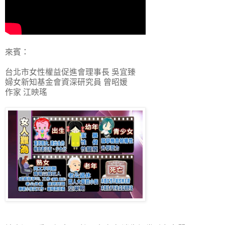
來賓：
台北市女性權益促進會理事長 吳宜臻
婦女新知基金會資深研究員 曾昭媛
作家 江映瑤