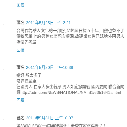
回覆
匿名
2011年5月25日 下午2:21
台灣作為華人文化的一部份,又經歷日據五十年,自然也免不了
傳統思惟上的男尊女卑觀念根深,故建議女性已嫁給外國男人
為優先考量
回覆
匿名
2011年5月30日 上午10:38
還好,想太多了.
沒這樣嚴重.
德國男人 在家大多坐著尿 男人如廁掀論戰 國內要聞 聯合新聞
網http://udn.com/NEWS/NATIONAL/NATS1/6351641.shtml
回覆
匿名
2011年5月31日 上午10:07
第336囧 5/30(一)中年被辭退！老爸在家沒尊嚴？！