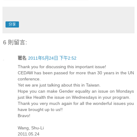
分享
6 則留言:
匿名
2011年5月24日 下午2:52
Thank you for discussing this important issue!
CEDAW has been passed for more than 30 years in the UN
conference.
Yet we are just talking about this in Taiwan.
Hope you can make Gender equality an issue on Mondays
just like Health the issue on Wednesdays in your program.
Thank you very much again for all the wonderful issues you
have brought up to us!!
Bravo!
Wang, Shu-Li
2011.05.24