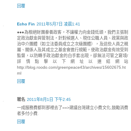
回覆
Echo Fin
2011年5月7日 凌晨1:41
●●●為根絕財團豢養政客，不讓權力向金錢低頭，我們主張制
定政治獻金與管制法，針對候選人、現任公職人員、政黨與政
治中介團體（如立法委員成立之次級團體），及這些人員之親
屬、關係人及其成立之基金會進行規範，使政治獻金有效受到
監督，以防轉手政治獻金的白手套出現，卻無法可管之窘境/
詳情點擊以下網址以連結網站
http://blog.roodo.com/greenpeace43/archives/15602675.ht
ml
回覆
匿名
2011年8月1日 下午2:45
一成服務費都到那裡去了==>建議台灣建立小費文化,鼓勵消費
者多付小費.
回覆