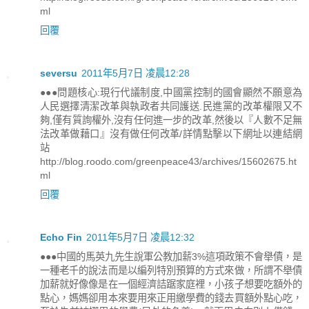
ml
回覆
seversu
2011年5月7日 凌晨12:28
●●●問題核心:現行代議制度,中國黨控制的國會顯然不願意為
人民選擇清潔改革與執政者共同護送.民進黨的改革權限又不
夠,僅有質詢權外,沒有任何進一步的改革,然後以『人數不足無
法改革做藉口』沒有做任何改革/詳情點擊以下網址以連結網
站
http://blog.roodo.com/greenpeace43/archives/15602675.ht
ml
回覆
Echo Fin
2011年5月7日 凌晨12:32
●●●中國的馬英九先生說軍公教加薪3%這項政策不會舉債，是
一種老千的說法而是以編列特別預算的方式來做，所謂不舉債
加薪就好像像是在一個經濟詰踞家庭裡，小孩子想要吃額外的
點心，媽媽卻用本來要用來正用繳學費的錢去買額外點心吃，