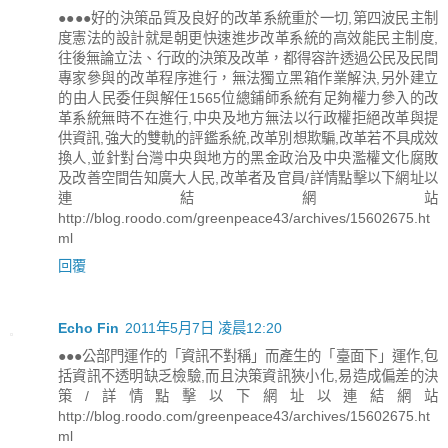
●●●●好的決策品質及良好的改革系統重於一切,第四波民主制
度憲法的設計就是朝更快速進步改革系統的高效能民主制度,
往後無論立法、行政的決策及改革，都得容許透過公民及民間
專家參與的改革程序進行，無法獨立黑箱作業解決,另外建立
的由人民委任與解任1565位總鋪師系統有足夠權力參入的改
革系統無時不在進行,中央及地方無法以行政權拒絕改革與提
供資訊,強大的雙軌的評鑑系統,改革別想欺騙,改革若不具成效
換人,並針對台灣中央與地方的黑金政治及中央濫權文化腐敗
及改善空間告知廣大人民,改革者及官員/詳情點擊以下網址以
連結網站
http://blog.roodo.com/greenpeace43/archives/15602675.ht
ml
回覆
Echo Fin
2011年5月7日 凌晨12:20
●●●公部門運作的「資訊不對稱」而產生的「臺面下」運作,包
括資訊不透明缺乏檢驗,而且決策資訊狹小化,易造成偏差的決
策/詳情點擊以下網址以連結網站
http://blog.roodo.com/greenpeace43/archives/15602675.ht
ml