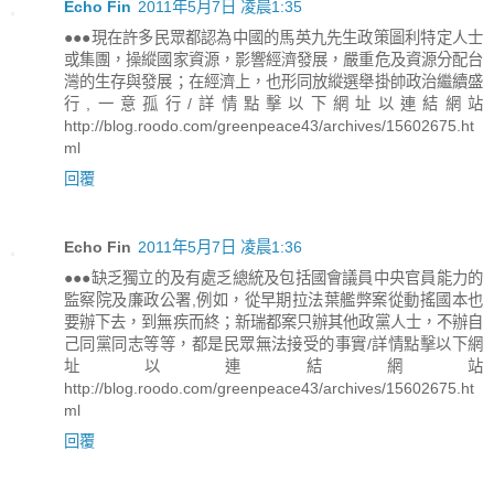
Echo Fin
2011年5月7日 凌晨1:35
●●●現在許多民眾都認為中國的馬英九先生政策圖利特定人士
或集團，操縱國家資源，影響經濟發展，嚴重危及資源分配台
灣的生存與發展；在經濟上，也形同放縱選舉掛帥政治繼續盛
行,一意孤行/詳情點擊以下網址以連結網站
http://blog.roodo.com/greenpeace43/archives/15602675.ht
ml
回覆
Echo Fin
2011年5月7日 凌晨1:36
●●●缺乏獨立的及有處乏總統及包括國會議員中央官員能力的
監察院及廉政公署,例如，從早期拉法葉艦弊案從動搖國本也
要辦下去，到無疾而終；新瑞都案只辦其他政黨人士，不辦自
己同黨同志等等，都是民眾無法接受的事實/詳情點擊以下網
址以連結網站
http://blog.roodo.com/greenpeace43/archives/15602675.ht
ml
回覆