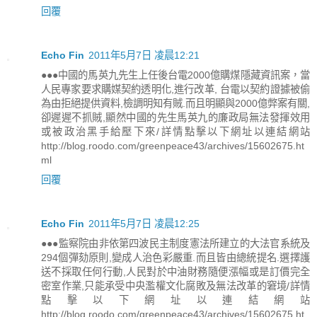
回覆
Echo Fin
2011年5月7日 凌晨12:21
●●●中國的馬英九先生上任後台電2000億購煤隱藏資訊案，當
人民專家要求購媒契約透明化,進行改革, 台電以契約證據被偷
為由拒絕提供資料,檢調明知有賊.而且明顯與2000億弊案有關,
卻遲遲不抓賊,顯然中國的先生馬英九的廉政局無法發揮效用
或被政治黑手給壓下來/詳情點擊以下網址以連結網站
http://blog.roodo.com/greenpeace43/archives/15602675.ht
ml
回覆
Echo Fin
2011年5月7日 凌晨12:25
●●●監察院由非依第四波民主制度憲法所建立的大法官系統及
294個彈劾原則,變成人治色彩嚴重.而且皆由總統提名.選擇護
送不採取任何行動,人民對於中油財務隨便漲幅或是訂價完全
密室作業,只能承受中央濫權文化腐敗及無法改革的窘境/詳情
點擊以下網址以連結網站
http://blog.roodo.com/greenpeace43/archives/15602675.ht