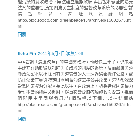
權污染的腐敗政治，無法建立廉能政府,再度說明健全的陽光
法案的重要性,及第四波民主制度的監督改革系統的必要性/詳
情點擊以下網址以連結網站
http://blog.roodo.com/greenpeace43/archives/15602675.ht
ml
回覆
Echo Fin
2011年5月7日 凌晨1:08
●●●強調「清廉改革」的中國黨政府，執政快三年了，仍未著
手建立有助於徹底根除黑金政治的制度的系統，反而鬆綁黑道
參政法案本以排除具有黑道背景的人士透過選舉擔任公職，或
防止決策官員與特定財團利益勾結掌控公共政策，這些都深深
影響國家資源分配。長此以往，在政治上，勢將造成國家權力
受到不當的扭曲及制肘，嚴重影響政府各項施政與改革，進而
阻礙民主鞏固與發展/詳情點擊以下網址以連結網站
http://blog.roodo.com/greenpeace43/archives/15602675.ht
ml
回覆