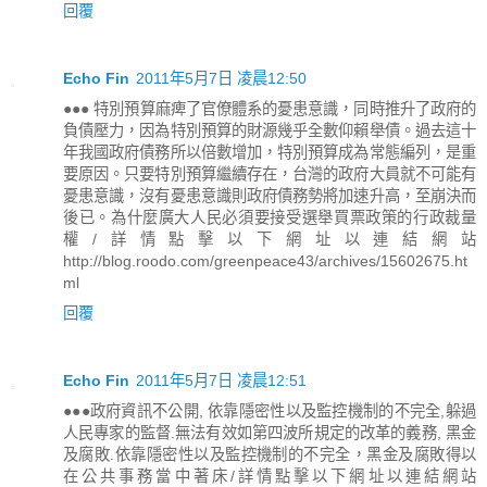
回覆
Echo Fin
2011年5月7日 凌晨12:50
●●● 特別預算麻痺了官僚體系的憂患意識，同時推升了政府的
負債壓力，因為特別預算的財源幾乎全數仰賴舉債。過去這十
年我國政府債務所以倍數增加，特別預算成為常態編列，是重
要原因。只要特別預算繼續存在，台灣的政府大員就不可能有
憂患意識，沒有憂患意識則政府債務勢將加速升高，至崩決而
後已。為什麼廣大人民必須要接受選舉買票政策的行政裁量
權/詳情點擊以下網址以連結網站
http://blog.roodo.com/greenpeace43/archives/15602675.ht
ml
回覆
Echo Fin
2011年5月7日 凌晨12:51
●●●政府資訊不公開, 依靠隱密性以及監控機制的不完全,躲過
人民專家的監督.無法有效如第四波所規定的改革的義務, 黑金
及腐敗.依靠隱密性以及監控機制的不完全，黑金及腐敗得以
在公共事務當中著床/詳情點擊以下網址以連結網站