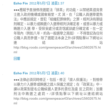
Echo Fin
2011年5月7日 凌晨1:37
●●●應賦予直接修改選罷法「排黑」的功能，以禁絕黑道背景
士進入政府機構或國會殿堂，尤 其，在「公職人員選舉罷免
法」中應該規定，曾犯「組織犯罪條例」之罪，經判決有期徒
刑確定、以暴力或賄選介入選舉經判決確定者，或曾以暴力或
賄選介入選 舉，受保安處分或流氓感訓處分確定者，在一定
年限內（例如八年，約為一般選舉之兩屆），不得登記為任何
公職人員而參選。除了選罷法本身之外/詳情點擊以下網址以
連結網站
http://blog.roodo.com/greenpeace43/archives/15602675.ht
ml
回覆
Echo Fin
2011年5月7日 凌晨1:40
●●●法律必須同時修正，包括，修正「證人保護法」，對檢舉
以暴力介入選舉或賄選之證人保護之規定；在「政黨法」中，
課以政黨對提名公職候選人更多的責任及違 反之罰則；加重
刑法中賄選之處罰。/詳情點擊以下網址以連結網站
http://blog.roodo.com/greenpeace43/archives/15602675.ht
ml