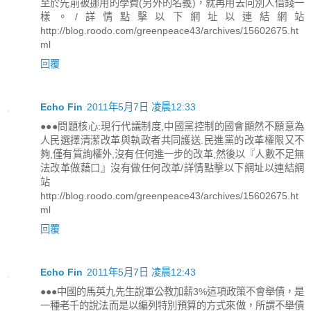
至於先前被挪用的學費(另外的名義)，就再用去向別人借錢一
樣。/詳情點擊以下網址以連結網站
http://blog.roodo.com/greenpeace43/archives/15602675.ht
ml
回覆
Echo Fin
2011年5月7日 凌晨12:33
●●●問題核心:現行代議制度,中國黨控制的國會顯然不願意為
人民選擇清潔改革與執政者共同護送.民進黨的改革權限又不
夠,僅有質詢權外,沒有任何進一步的改革,然後以『人數不足無
法改革做藉口』沒有做任何改革/詳情點擊以下網址以連結網
站
http://blog.roodo.com/greenpeace43/archives/15602675.ht
ml
回覆
Echo Fin
2011年5月7日 凌晨12:43
●●●中國的馬英九先生說軍公教加薪3%這項政策不會舉債，是
一種老千的說法而是以編列特別預算的方式來做，所謂不舉債