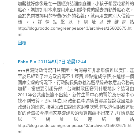
加薪就好像像是在一個經濟詰踞家庭裡，小孩子想要吃額外的
點心，媽媽卻用本來要用來正用繳學費的錢去買額外點心吃，
至於先前被挪用的學費(另外的名義)，就再用去向別人借錢一
樣。/詳情點擊以下網址以連結網站
http://blog.roodo.com/greenpeace43/archives/15602675.ht
ml
回覆
Echo Fin
2011年5月7日 凌晨12:44
●●●台灣財政情況日益艱困，台灣每年非靠舉債難以度日. 甚
至於已經到了地方政府籌不出經費,差點造成停薪,在這樣一個
國庫空虛的情況下，行政院長吳敦義為選舉緣故執意為公務員
加薪，當然要引起譁然。台灣財政困窘到什麼地步？這可由
2011年公共建設籌不出錢、新竹生醫中心的醫院及研發中心
找不到預算，即可明白.財政部長李述德曾灑黑謊說我國是財
政最好的國家, 接著又改口說國家財務吃緊.何以這個財政這麼
好的台灣如今連國家基礎建設的預算都編不出來？ /詳情點擊
以下網址以連結網站
http://blog.roodo.com/greenpeace43/archives/15602675.ht
ml